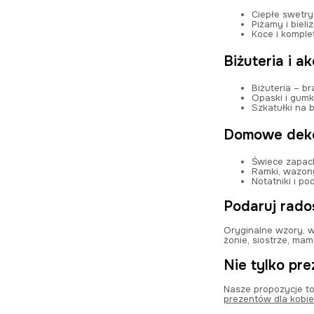
Ciepłe swetry
Piżamy i bieli
Koce i komplet
Biżuteria i a
Biżuteria
– bra
Opaski i gum
Szkatułki na b
Domowe deko
Świece zapac
Ramki, wazony
Notatniki i po
Podaruj rad
Oryginalne wzory, w
żonie, siostrze, mam
Nie tylko pr
Nasze propozycje to
prezentów dla kobie