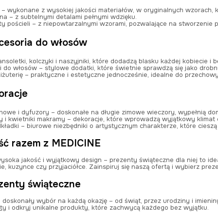
– wykonane z wysokiej jakości materiałów, w oryginalnych wzorach, kt
zna
– z subtelnymi detalami pełnymi wdzięku.
y pościeli
– z niepowtarzalnymi wzorami, pozwalające na stworzenie pi
kcesoria do włosów
nsoletki, kolczyki i naszyjniki, które dodadzą blasku każdej kobiecie i b
ki do włosów
– stylowe dodatki, które świetnie sprawdzą się jako drob
iżuterię
– praktyczne i estetyczne jednocześnie, idealne do przechow
racje
howe i dyfuzory
– doskonałe na długie zimowe wieczory, wypełnią do
 i kwietniki makramy
– dekoracje, które wprowadzą wyjątkowy klimat 
dkładki
– biurowe niezbędniki o artystycznym charakterze, które cieszą
ość razem z MEDICINE
ysoka jakość i wyjątkowy design – prezenty świąteczne dla niej to ide
ie, kuzynce czy przyjaciółce. Zainspiruj się naszą ofertą i wybierz preze
ezenty świąteczne
 doskonały wybór na każdą okazję – od świąt, przez urodziny i imienin
ty
i odkryj unikalne produkty, które zachwycą każdego bez wyjątku.