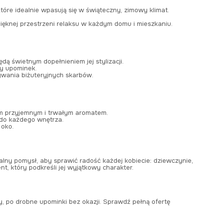
óre idealnie wpasują się w świąteczny, zimowy klimat.
ęknej przestrzeni relaksu w każdym domu i mieszkaniu.
ędą świetnym dopełnieniem jej stylizacji.
ny upominek.
ywania biżuteryjnych skarbów.
m przyjemnym i trwałym aromatem.
do każdego wnętrza.
 oko.
alny pomysł, aby sprawić radość każdej kobiecie: dziewczynie,
nt, który podkreśli jej wyjątkowy charakter.
y, po drobne upominki bez okazji. Sprawdź pełną ofertę