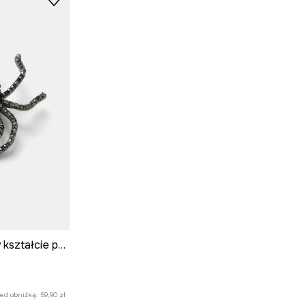
Broszka damska w kształcie pająka
zed obniżką:
59,90 zł