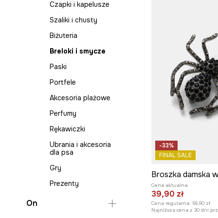
Czapki i kapelusze
T-shirty
Szaliki i chusty
Sukienki na wesele
Biżuteria
Komplety
Breloki i smycze
Paski
Portfele
Akcesoria plażowe
Perfumy
Rękawiczki
Ubrania i akcesoria
-33%
dla psa
FINAL SALE
Gry
Prezenty
Cena aktualna:
39,90 zł
On
Cena regularna:
59,90 zł
Najniższa cena z 30 dni pr