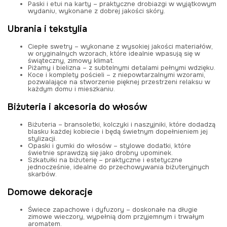
Paski i etui na karty
– praktyczne drobiazgi w wyjątkowym
wydaniu, wykonane z dobrej jakości skóry.
Ubrania i tekstylia
Ciepłe swetry
– wykonane z wysokiej jakości materiałów,
w oryginalnych wzorach, które idealnie wpasują się w
świąteczny, zimowy klimat.
Piżamy i bielizna
– z subtelnymi detalami pełnymi wdzięku.
Koce i komplety pościeli
– z niepowtarzalnymi wzorami,
pozwalające na stworzenie pięknej przestrzeni relaksu w
każdym domu i mieszkaniu.
Biżuteria i akcesoria do włosów
Biżuteria
– bransoletki, kolczyki i naszyjniki, które dodadzą
blasku każdej kobiecie i będą świetnym dopełnieniem jej
stylizacji.
Opaski i gumki do włosów
– stylowe dodatki, które
świetnie sprawdzą się jako drobny upominek.
Szkatułki na biżuterię
– praktyczne i estetyczne
jednocześnie, idealne do przechowywania biżuteryjnych
skarbów.
Domowe dekoracje
Świece zapachowe i dyfuzory
– doskonałe na długie
zimowe wieczory, wypełnią dom przyjemnym i trwałym
aromatem.