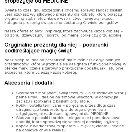
propozycje od MEDICINE
Święta to czas, gdy szczególnie chcemy sprawić radość bliskim.
Jeśli szukasz wyjątkowego prezentu dla kobiety, który połączy
oryginalny styl, nietuzinkowe wzornictwo i świetną jakość,
kategoria prezenty świąteczne dostarczy Ci wielu pomysłów.
Nasza oferta to setki inspiracji, które zachwycą każdą kobietę –
od żony, dziewczyny i siostry, po mamę, córkę czy przyjaciółkę.
Oryginalne prezenty dla niej – podarunki
podkreślające magię świąt
Nasz sklep to idealna przestrzeń dla miłośniczek oryginalnych
przedmiotów, które wyróżniają się designem i funkcjonalnością. W
ofercie marki czekają zarówno praktyczne dodatki, jak i stylowe
akcesoria, które ucieszą każdą kobietę.
Akcesoria i dodatki
Skarpetki z motywami świątecznymi
– nietuzinkowe wzory
pełne uroku, idealne na zimowe wieczory w domowym
zaciszu i spotkania z bliskimi przy stole.
Kubki i butelki termiczne
– poręczne, przez długi czas
utrzymujące temperaturę, a do tego piękne, bo z
artystycznymi nadrukami typowymi dla MEDICINE.
Skórzane plecaki i torebki
– eleganckie i ponadczasowe
dodatki, które sprawdzą się w każdej damskiej stylizacji.
Kapcie z warkoczowym splotem
– miękkie, ciepłe i idealne
na domowe chwile relaksu.