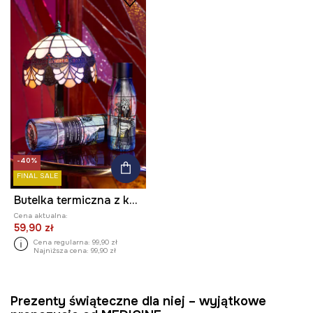
-40%
FINAL SALE
Butelka termiczna z kolekcji Eviva L'arte 500 ml kolor czarny
Cena aktualna:
59,90 zł
Cena regularna:
99,90 zł
Najniższa cena:
99,90 zł
Prezenty świąteczne dla niej – wyjątkowe