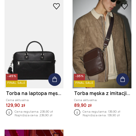
-45%
-35%
FINAL SALE
FINAL SALE
Torba na laptopa męska z imitacji skóry
Torba męska z imitacji skóry
Cena aktualna:
Cena aktualna:
129,90 zł
89,90 zł
Cena regularna:
239,90 zł
Cena regularna:
139,90 zł
Najniższa cena:
239,90 zł
Najniższa cena:
139,90 zł