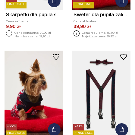
FINAL SALE
FINAL SALE
Skarpetki dla pupila świąteczne
Sweter dla pupila żakardowy wzorzysty
Cena aktualna:
Cena aktualna:
9,90 zł
39,90 zł
Cena regularna:
29,90 zł
Cena regularna:
89,90 zł
Najniższa cena:
19,90 zł
Najniższa cena:
89,90 zł
-55%
-41%
FINAL SALE
FINAL SALE