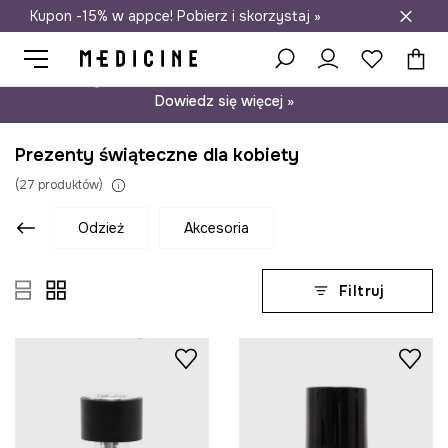
Kupon -15% w appce! Pobierz i skorzystaj »
Darmowa dostawa do salonów
Psst… mamy dla Ciebie kupon -15% na modele nieprzecenione.
Dowiedz się więcej »
Prezenty świąteczne dla kobiety
(
27
produktów
)
odzież
akcesoria
Filtruj