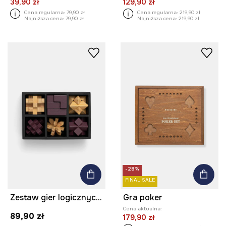
39,90 zł
129,90 zł
Cena regularna:
79,90 zł
Cena regularna:
219,90 zł
Najniższa cena:
79,90 zł
Najniższa cena:
219,90 zł
-28%
FINAL SALE
Zestaw gier logicznych drewniany
Gra poker
Cena aktualna:
89,90 zł
179,90 zł