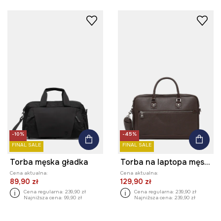
-10%
-45%
FINAL SALE
FINAL SALE
Torba męska gładka
Torba na laptopa męska z imitacji skóry
Cena aktualna:
Cena aktualna:
89,90 zł
129,90 zł
Cena regularna:
239,90 zł
Cena regularna:
239,90 zł
Najniższa cena:
99,90 zł
Najniższa cena:
239,90 zł