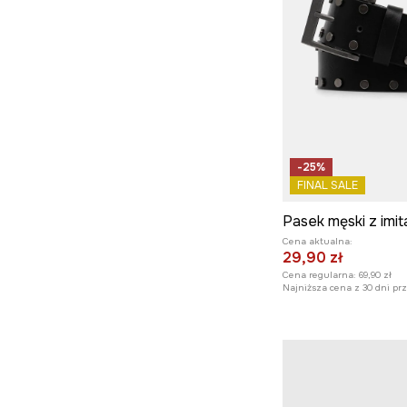
-25%
FINAL SALE
Cena aktualna:
29,90 zł
Cena regularna:
69,90 zł
Najniższa cena z 30 dni pr