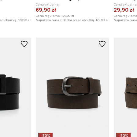
Cena aktualna:
Cena aktualna
69,90 zł
29,90 zł
Cena regularna:
129,90 zł
Cena regularna
zed obniżką:
129,90 zł
Najniższa cena z 30 dni przed obniżką:
129,90 zł
Najniższa cena 
-50%
-50%