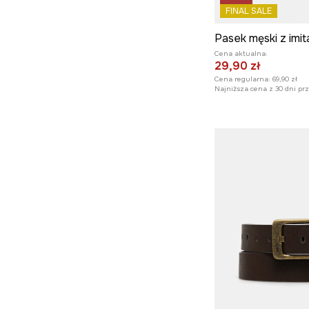
FINAL SALE
Pasek męski z imit
Cena aktualna:
29,90 zł
Cena regularna:
69,90 zł
Najniższa cena z 30 dni pr