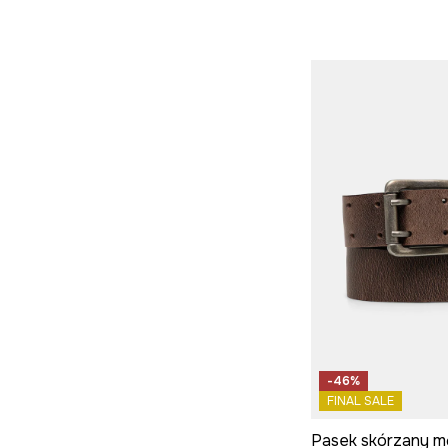
-46%
FINAL SALE
Pasek skórzany m