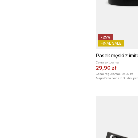
-25%
FINAL SALE
Pasek męski z imit
Cena aktualna:
29,90 zł
Cena regularna:
69,90 zł
Najniższa cena z 30 dni pr