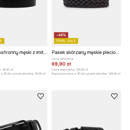
-46%
E
FINAL SALE
Pasek dwustronny męski z imitacji skóry
Pasek skórzany męskie pleciony kolor brązowy
:
Cena aktualna:
69,90 zł
:
59,90 zł
Cena regularna:
129,90 zł
z 30 dni przed obniżką:
59,90 zł
Najniższa cena z 30 dni przed obniżką:
129,90 zł