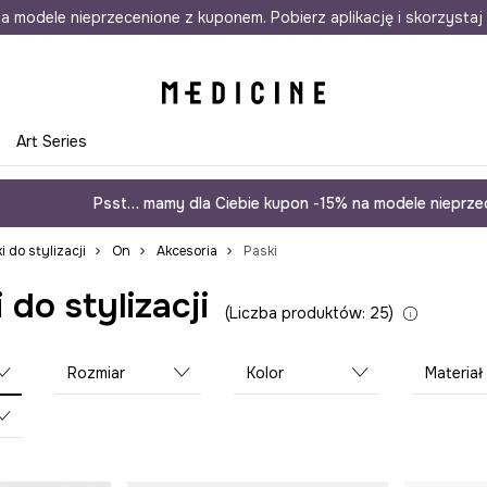
awet w 24h
a modele nieprzecenione z kuponem. Pobierz aplikację i skorzystaj 
Darmowa dostawa do salonów
30 d
e
Art Series
Psst… mamy dla Ciebie kupon -15% na modele nieprzec
i do stylizacji
On
Akcesoria
Paski
 do stylizacji
Liczba produktów: 25
Rozmiar
Kolor
Materiał domin