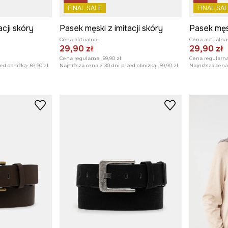
FINAL SALE
FINAL SAL
acji skóry
Pasek męski z imitacji skóry
Pasek męsk
Cena aktualna:
Cena aktualna
29,90 zł
29,90 zł
Cena regularna:
59,90 zł
Cena regularna
zed obniżką:
69,90 zł
Najniższa cena z 30 dni przed obniżką:
59,90 zł
Najniższa cena 