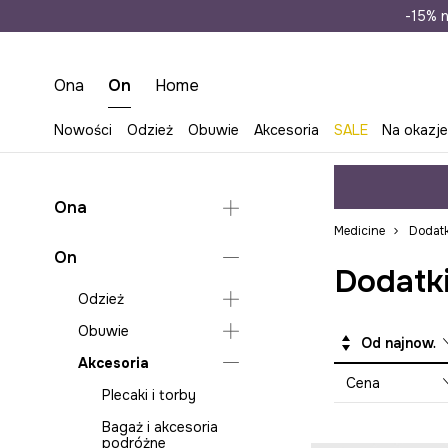
Wysyłka n
-15% n
Ona
On
Home
Nowości
Odzież
Obuwie
Akcesoria
SALE
Na okazj
Ona
Medicine
Dodatk
Odzież
On
Dodatki
Obuwie
Skarpetki
Odzież
Akcesoria
Sukienki na wesele
Lifestyle i trampki
Obuwie
Skarpety
Od najnowszych
Komplety
Baleriny
Torebki
Akcesoria
Koszule na wesele
Lifestyle i trampki
Mokasyny i półbuty
Plecaki
Cena
Komplety
Mokasyny i półbuty
Plecaki i torby
Kalosze
Bagaż i akcesoria
podróżne
Buty wysokie
Bagaż i akcesoria
Kozaki i botki
podróżne