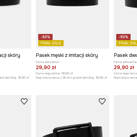
-50%
-50%
FINAL SALE
FINAL SAL
acji skóry
Pasek męski z imitacji skóry
Cena aktualna:
Cena aktualna
29,90 zł
29,90 zł
Cena regularna:
59,90 zł
Cena regularna
zed obniżką:
39,90 zł
Najniższa cena z 30 dni przed obniżką:
59,90 zł
Najniższa cena 