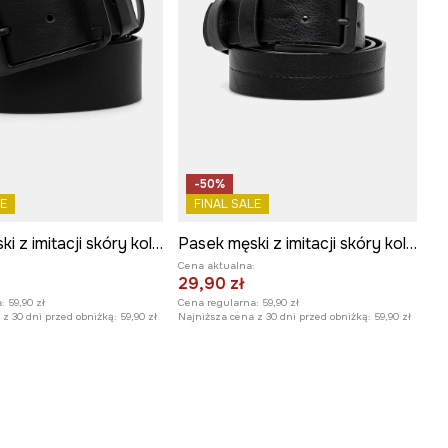
-50%
E
FINAL SALE
Pasek męski z imitacji skóry kolor czarny
Pasek męski z imitacji skóry kolor czarny
:
Cena aktualna:
29,90 zł
:
59,90 zł
Cena regularna:
59,90 zł
z 30 dni przed obniżką:
59,90 zł
Najniższa cena z 30 dni przed obniżką:
59,90 zł