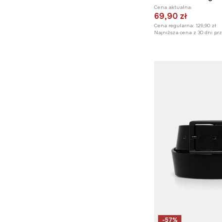
Cena aktualna:
69,90 zł
Cena regularna:
129,90 zł
Najniższa cena z 30 dni pr
-57%