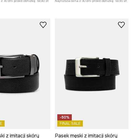
z 30 dni przed obniżką:
59,90 zł
Najniższa cena z 30 dni przed obniżką:
59,90 zł
-50%
E
FINAL SALE
i z imitacji skóry
Pasek męski z imitacji skóry