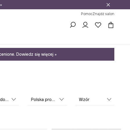
»
ni na zwrot
Pomoc
Znajdź salon
enione. Dowiedz się więcej »
ujący
Polska produkcja
Wzór