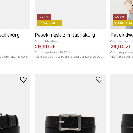
-25%
-57%
FINAL SALE
FINAL SAL
acji skóry
Pasek męski z imitacji skóry
Cena aktualna:
Cena aktualna
29,90 zł
29,90 zł
Cena regularna:
69,90 zł
Cena regularna
zed obniżką:
39,90 zł
Najniższa cena z 30 dni przed obniżką:
39,90 zł
Najniższa cena 