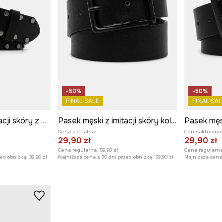
-50%
-50%
FINAL SALE
FINAL SAL
Pasek męski z imitacji skóry z aplikacją kolor czarny
Pasek męski z imitacji skóry kolor czarny
Cena aktualna:
Cena aktualna
29,90 zł
29,90 zł
Cena regularna:
59,90 zł
Cena regularna
zed obniżką:
39,90 zł
Najniższa cena z 30 dni przed obniżką:
59,90 zł
Najniższa cena 