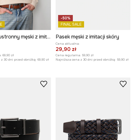
-50%
E
FINAL SALE
Pasek dwustronny męski z imitacji skóry
Pasek męski z imitacji skóry
:
Cena aktualna:
29,90 zł
:
69,90 zł
Cena regularna:
59,90 zł
z 30 dni przed obniżką:
69,90 zł
Najniższa cena z 30 dni przed obniżką:
59,90 zł