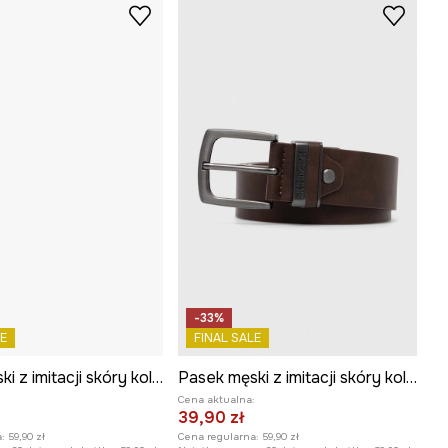
-33%
E
FINAL SALE
Pasek męski z imitacji skóry kolor brązowy
Pasek męski z imitacji skóry kolor brązowy
:
Cena aktualna:
39,90 zł
:
59,90 zł
Cena regularna:
59,90 zł