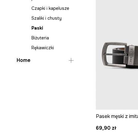
Czapki i kapelusze
Szpilki
Czapki i kapelusze
Szaliki i chusty
Szaliki i chusty
Biżuteria
Paski
Breloki i smycze
Biżuteria
Paski
Rękawiczki
Rękawiczki
Home
Lifestyle i travel
Bagaż
Domowe biuro
69,90 zł