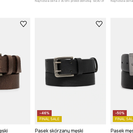
Najniższa cena z 30 dni przed obniżką:
59,90 zł
Najniższa cena 
-46%
-50%
FINAL SALE
FINAL SAL
ęski
Pasek skórzany męski
Pasek męsk