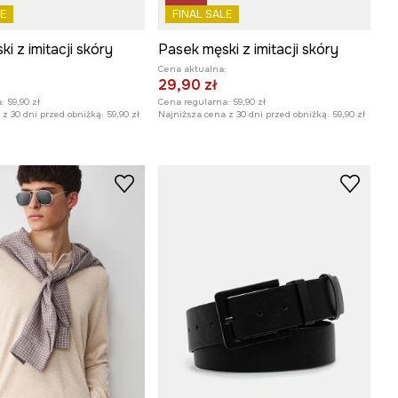
E
FINAL SALE
i z imitacji skóry
Pasek męski z imitacji skóry
:
Cena aktualna:
29,90 zł
:
59,90 zł
Cena regularna:
59,90 zł
z 30 dni przed obniżką:
59,90 zł
Najniższa cena z 30 dni przed obniżką:
59,90 zł