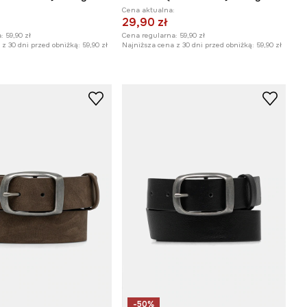
:
Cena aktualna:
29,90 zł
:
59,90 zł
Cena regularna:
59,90 zł
z 30 dni przed obniżką:
59,90 zł
Najniższa cena z 30 dni przed obniżką:
59,90 zł
-50%