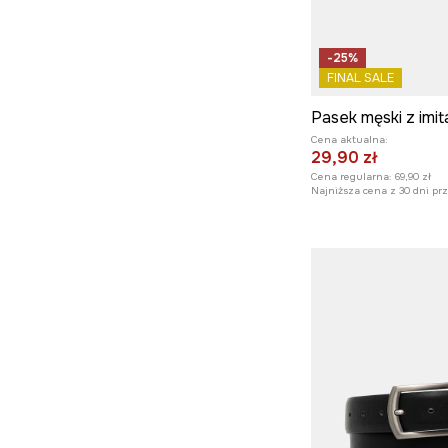
-25%
FINAL SALE
Pasek męski z imit
Cena aktualna:
29,90 zł
Cena regularna:
69,90 zł
Najniższa cena z 30 dni pr