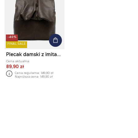
-40%
FINAL SALE
Plecak damski z imitacji skóry
Cena aktualna:
89,90 zł
Cena regularna:
149,90 zł
Najniższa cena:
149,90 zł