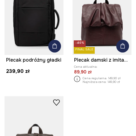
-40%
FINAL SALE
Plecak podróżny gładki
Plecak damski z imitacji skóry
Cena aktualna:
239,90 zł
89,90 zł
Cena regularna:
149,90 zł
Najniższa cena:
149,90 zł