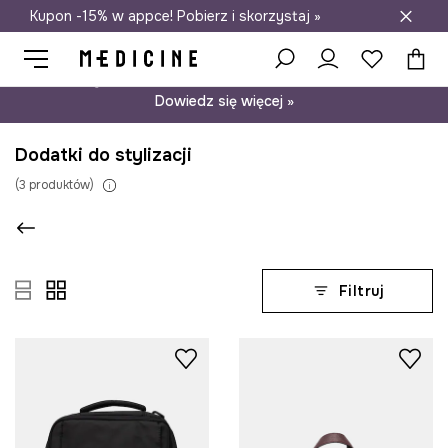
Kupon -15% w appce! Pobierz i skorzystaj »
Darmowa dostawa do salonów
Psst… mamy dla Ciebie kupon -15% na modele nieprzecenione.
Dowiedz się więcej »
Dodatki do stylizacji
(
3
produktów
)
Filtruj