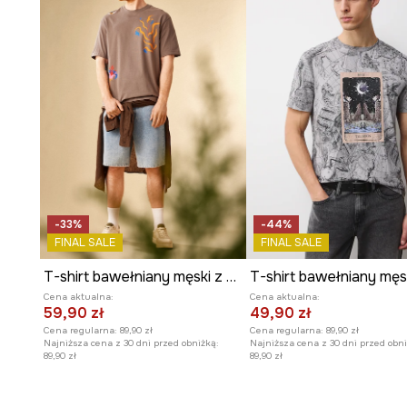
-33%
-44%
FINAL SALE
FINAL SALE
T-shirt bawełniany męski z elastanem by Patrycja Niewiadomska, Sense of Values kolor szary
Cena aktualna:
Cena aktualna:
59,90 zł
49,90 zł
Cena regularna:
89,90 zł
Cena regularna:
89,90 zł
Najniższa cena z 30 dni przed obniżką:
Najniższa cena z 30 dni przed obni
89,90 zł
89,90 zł