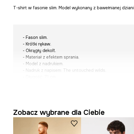
T-shirt w fasonie slim. Model wykonany z bawełnianej dziani
- Fason slim.
- Krótki rękaw.
- Okrągły dekolt.
- Materiał z efektem sprania.
- Model z nadrukiem.
- Nadruk z napisem:
The untouched wilds.
- Długość: 71 cm.
- Szerokość w klatce piersiowej: 51,5 cm.
- Wymiary podane dla rozmiaru: M.
Zobacz wybrane dla Ciebie