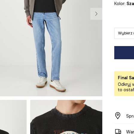
Kolor:
sz
Wybierz 
Final Sa
Odkryj w
to osta
Spr
War