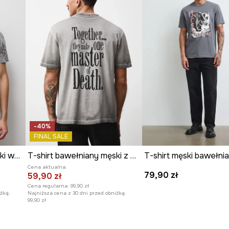
-40%
FINAL SALE
T-shirt bawełniany męski wzorzysty
T-shirt bawełniany męski z kolekcji Harry Potter
Cena aktualna:
79,90 zł
59,90 zł
Cena regularna:
99,90 zł
żką:
Najniższa cena z 30 dni przed obniżką:
99,90 zł