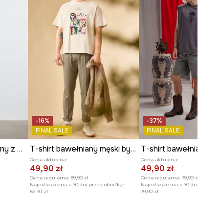
-16%
-37%
FINAL SALE
FINAL SALE
T-shirt męski bawełniany z nadrukiem
T-shirt bawełniany męski by Barbora Idesová, Sense of Values kolor szary
Cena aktualna:
Cena aktualna:
49,90 zł
49,90 zł
Cena regularna:
89,90 zł
Cena regularna:
79,90 zł
Najniższa cena z 30 dni przed obniżką:
Najniższa cena z 30 dni przed o
59,90 zł
79,90 zł