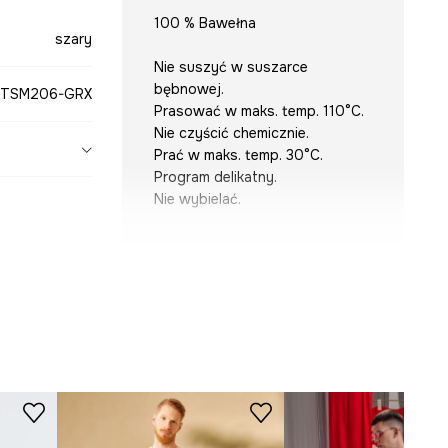
100 % Bawełna
szary
Nie suszyć w suszarce
bębnowej.
TSM206-GRX
Prasować w maks. temp. 110°C.
Nie czyścić chemicznie.
Prać w maks. temp. 30°C.
Program delikatny.
Nie wybielać.
KRÓJ
Dekolt
:
okrągły
Krój
:
slim fit