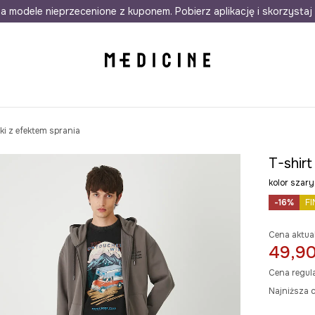
awet w 24h
a modele nieprzecenione z kuponem. Pobierz aplikację i skorzystaj 
Darmowa dostawa do salonów
30 d
i z efektem sprania
T-shir
kolor sza
-16%
FI
Cena aktua
49,90
Cena regul
Najniższa c