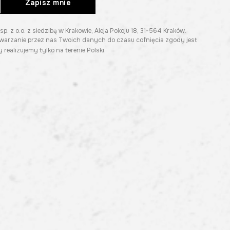
Zapisz mnie
z o.o. z siedzibą w Krakowie, Aleja Pokoju 18, 31-564 Kraków.
twarzanie przez nas Twoich danych do czasu cofnięcia zgody jest
 realizujemy tylko na terenie Polski.