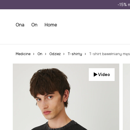
Wysyłka n
-15% n
Ona
On
Home
Medicine
On
Odzież
T-shirty
T-shirt bawełniany męsk
Video