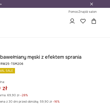
»
ni na zwrot
Pomoc
Znajdź salon
t bawełniany męski z efektem sprania
ry RW25-TSM206
NAL SALE
lna:
 zł
arna:
69,90 zł
-28%
ena z 30 dni przed obniżką:
59,90 zł
 -16%