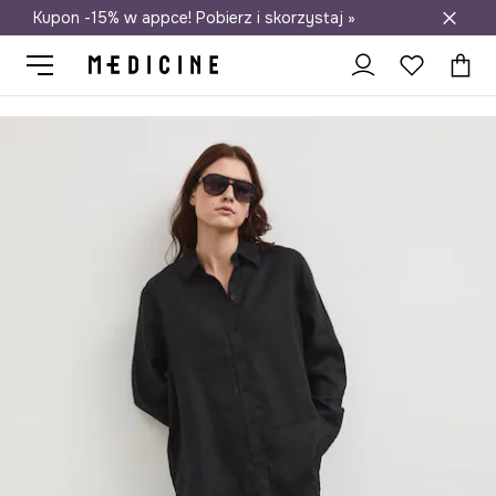
Kupon -15% w appce! Pobierz i skorzystaj »
Darmowa dostawa do salonów
Medicine
Ona
Odzież
Spodnie
Spodnie chinos damskie z ln