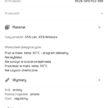
ID Produktu
RS26-SPD702-99X
Producent
Materiał
Cały produkt
:
55% Len, 45% Wiskoza
Wskazówki pielęgnacyjne
:
Prać w maks. temp. 30°C – program delikatny.
Nie wybielać.
Nie suszyć w suszarce bębnowej.
Prasować w maks. temp. 110°C.
Nie czyścić chemicznie.
Wymiary
Krój
:
prosty
Rodzaj nogawek
:
proste
Stan
:
regularny