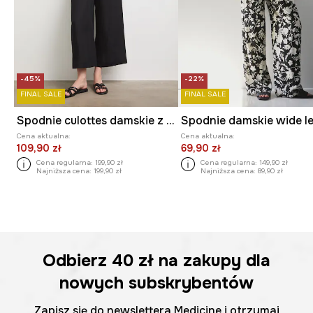
-45%
-22%
FINAL SALE
FINAL SALE
Spodnie culottes damskie z dodatkiem lnu gładkie
Cena aktualna:
Cena aktualna:
109,90 zł
69,90 zł
Cena regularna:
199,90 zł
Cena regularna:
149,90 zł
Najniższa cena:
199,90 zł
Najniższa cena:
89,90 zł
Odbierz
40 zł
na zakupy dla
nowych subskrybentów
Zapisz się do newslettera Medicine i otrzymaj