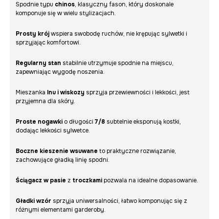
Spodnie typu
chinos
, klasyczny fason, który doskonale
komponuje się w wielu stylizacjach.
Prosty krój
wspiera swobodę ruchów, nie krępując sylwetki i
sprzyjając komfortowi.
Regularny stan
stabilnie utrzymuje spodnie na miejscu,
zapewniając wygodę noszenia.
Mieszanka
lnu i wiskozy
sprzyja przewiewności i lekkości, jest
przyjemna dla skóry.
Proste nogawki
o długości
7/8
subtelnie eksponują kostki,
dodając lekkości sylwetce.
Boczne kieszenie wsuwane
to praktyczne rozwiązanie,
zachowujące gładką linię spodni.
Ściągacz w pasie
z
troczkami
pozwala na idealne dopasowanie.
Gładki wzór
sprzyja uniwersalności, łatwo komponując się z
różnymi elementami garderoby.