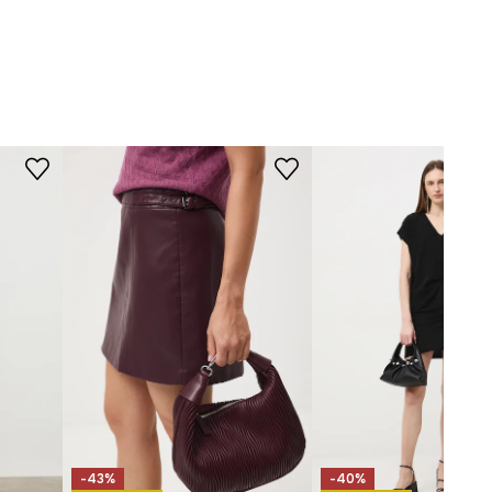
KRÓJ
bordowy
Krój modelu
:
prosta
-SDD607-93A
-43%
-40%