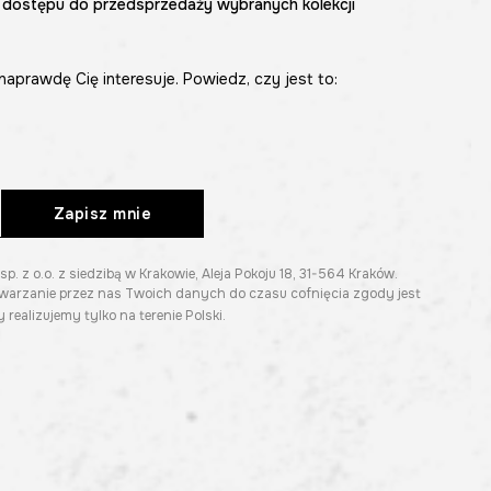
 dostępu do przedsprzedaży wybranych kolekcji
naprawdę Cię interesuje. Powiedz, czy jest to:
Zapisz mnie
z o.o. z siedzibą w Krakowie, Aleja Pokoju 18, 31-564 Kraków.
twarzanie przez nas Twoich danych do czasu cofnięcia zgody jest
 realizujemy tylko na terenie Polski.