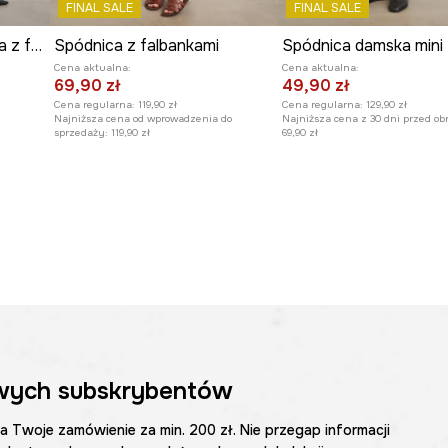
FINAL SALE
FINAL SALE
Spódnica asymetryczna z falbankami
Spódnica z falbankami
Cena aktualna:
Cena aktualna:
69,90 zł
49,90 zł
Cena regularna:
119,90 zł
Cena regularna:
129,90 zł
Najniższa cena od wprowadzenia do
Najniższa cena z 30 dni przed ob
sprzedaży:
119,90 zł
69,90 zł
wych subskrybentów
na Twoje zamówienie za min. 200 zł. Nie przegap informacji