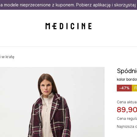
awet w 24h
a modele nieprzecenione z kuponem. Pobierz aplikację i skorzystaj 
Darmowa dostawa do salonów
30 d
 w kratę
Spódni
kolor bor
-47%
F
Cena aktua
89,90
Cena regul
Najniższa c