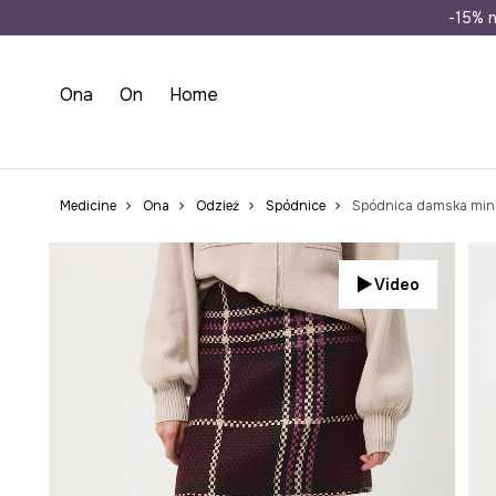
Wysyłka n
-15% n
Ona
On
Home
Medicine
Ona
Odzież
Spódnice
Spódnica damska mini
Video