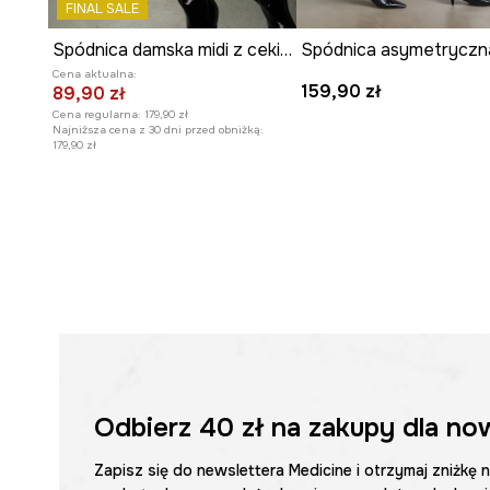
FINAL SALE
Spódnica damska midi z cekinami
Cena aktualna:
159,90 zł
89,90 zł
Cena regularna:
179,90 zł
Najniższa cena z 30 dni przed obniżką:
179,90 zł
Odbierz
40 zł
na zakupy dla no
Zapisz się do newslettera Medicine i otrzymaj zniżkę 