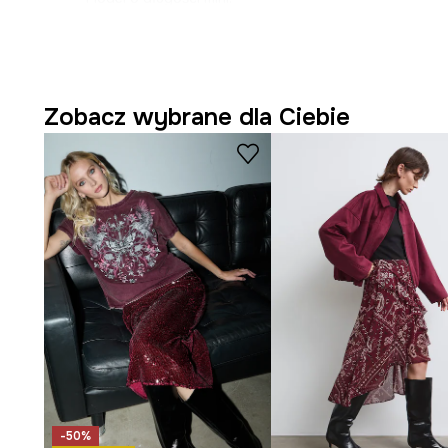
- Szerokość w pasie: 36,5 cm.
- Długość: 44 cm.
- Wymiary podane dla rozmiaru: S.
Zobacz wybrane dla Ciebie
-50%