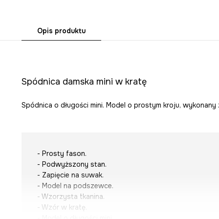
Opis produktu
Spódnica damska mini w kratę
Spódnica o długości mini. Model o prostym kroju, wykonany 
- Prosty fason.
- Podwyższony stan.
- Zapięcie na suwak.
- Model na podszewce.
- Wzorzysta tkanina.
- Wzór w kratę.
- Model o długości mini.