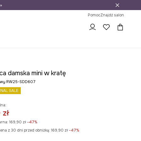
»
ni na zwrot
Pomoc
Znajdź salon
ca damska mini w kratę
dowy RW25-SDD607
INAL SALE
lna:
 zł
arna:
169,90 zł
-47%
ena z 30 dni przed obniżką:
169,90 zł
 -47%