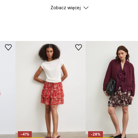
Zobacz więcej
Kolor
ID Produktu
RW25
Producent
-41%
-28%