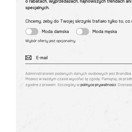
o rabatach, wyprzedażach, najnowszych trendach ani
specjalnych.
Chcemy, żeby do Twojej skrzynki trafiało tylko to, co 
Moda damska
Moda męska
Wybór oferty jest opcjonalny
Administratorem podanych danych osobowych jest Brandbq sp. 
Możesz w każdym czasie wycofać tę zgodę. Pamiętaj, że prze
zgodne z prawem. Szczegóły w
polityce prywatności
. Dostawy