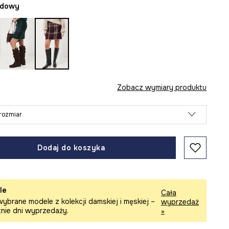
rdowy
Zobacz wymiary produktu
rozmiar
Dodaj do koszyka
le
Cała
ybrane modele z kolekcji damskiej i męskiej –
wyprzedaż
tnie dni wyprzedaży.
»