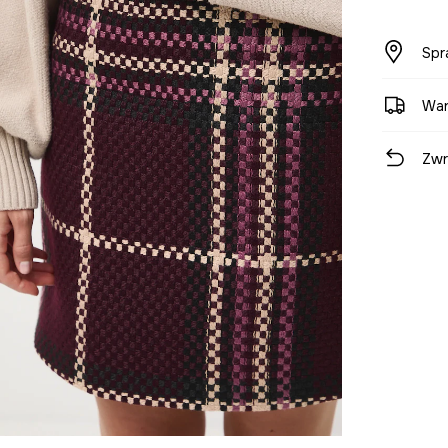
Spr
War
Zwr