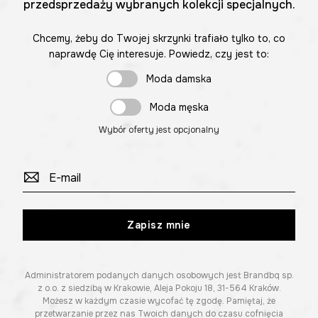
przedsprzedaży wybranych kolekcji specjalnych.
Chcemy, żeby do Twojej skrzynki trafiało tylko to, co
naprawdę Cię interesuje. Powiedz, czy jest to:
Moda damska
Moda męska
Wybór oferty jest opcjonalny
Zapisz mnie
Administratorem podanych danych osobowych jest Brandbq sp.
z o.o. z siedzibą w Krakowie, Aleja Pokoju 18, 31-564 Kraków.
Możesz w każdym czasie wycofać tę zgodę. Pamiętaj, że
przetwarzanie przez nas Twoich danych do czasu cofnięcia