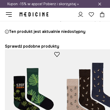
Kupon -15% w appce! Pobierz i skorzystaj »
Darmowa dostawa do salonów
Medicine
On
Odzież
Skarpety
Ten produkt jest aktualnie niedostępny
Sprawdź podobne produkty