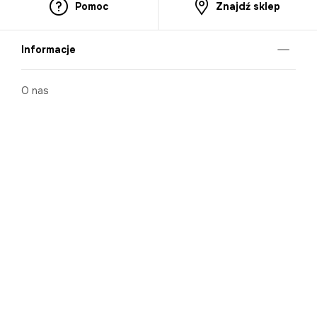
Pomoc
Znajdź sklep
Informacje
O nas
Nasze salony
Aplikacja mobilna
Zasady prezentowania towarów
Projekt Murale
Blog
Cooperation
Zgłaszanie naruszeń (whistleblowing)
Kontakt