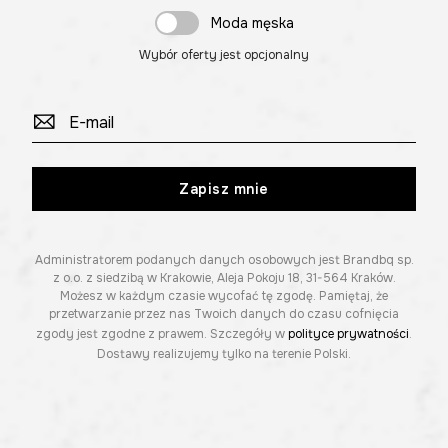
Moda męska
Wybór oferty jest opcjonalny
Zapisz mnie
Administratorem podanych danych osobowych jest Brandbq sp.
z o.o. z siedzibą w Krakowie, Aleja Pokoju 18, 31-564 Kraków.
Możesz w każdym czasie wycofać tę zgodę. Pamiętaj, że
przetwarzanie przez nas Twoich danych do czasu cofnięcia
zgody jest zgodne z prawem. Szczegóły w
polityce prywatności
.
Dostawy realizujemy tylko na terenie Polski.