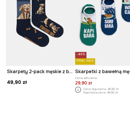
-40%
FINAL SALE
Skarpety 2-pack męskie z bawełną z motywem zwierzęcym
Cena aktualna:
49,90 zł
29,90 zł
Cena regularna:
49,90 zł
Najniższa cena:
49,90 zł