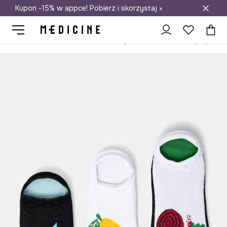
Kupon -15% w appce! Pobierz i skorzystaj »
Darmowa dostawa do salonów
Medicine
On
Odzież
Skarpety