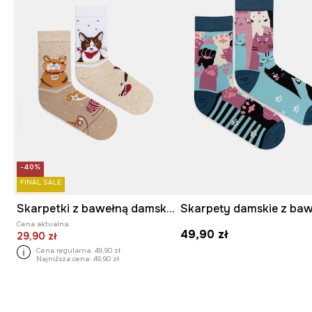
-40%
FINAL SALE
Skarpetki z bawełną damskie w koty (2-pack)
Cena aktualna:
49,90 zł
29,90 zł
Cena regularna:
49,90 zł
Najniższa cena:
49,90 zł