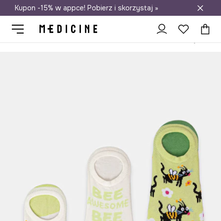
Kupon -15% w appce! Pobierz i skorzystaj »
Darmowa dostawa do salonów
Medicine
Ona
Odzież
Skarpetki