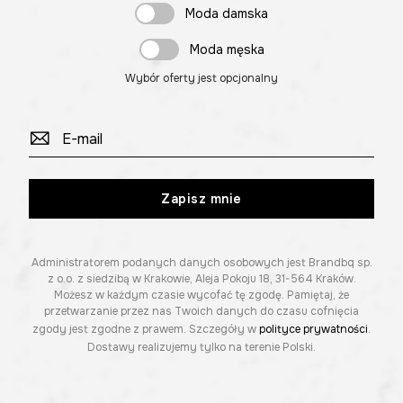
Moda damska
Moda męska
Wybór oferty jest opcjonalny
Zapisz mnie
Administratorem podanych danych osobowych jest Brandbq sp.
z o.o. z siedzibą w Krakowie, Aleja Pokoju 18, 31-564 Kraków.
Możesz w każdym czasie wycofać tę zgodę. Pamiętaj, że
przetwarzanie przez nas Twoich danych do czasu cofnięcia
zgody jest zgodne z prawem. Szczegóły w
polityce prywatności
.
Dostawy realizujemy tylko na terenie Polski.