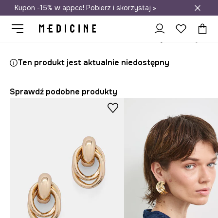
Kupon -15% w appce! Pobierz i skorzystaj »
Darmowa dostawa do salonów
Medicine
Ona
Akcesoria
Biżuteria
Kolczyki
Ten produkt jest aktualnie niedostępny
Sprawdź podobne produkty