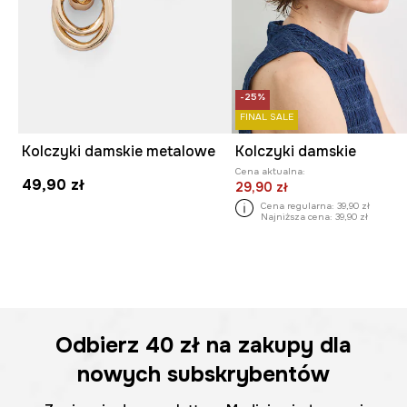
-25%
FINAL SALE
Kolczyki damskie metalowe
Kolczyki damskie
Cena aktualna:
49,90 zł
29,90 zł
Cena regularna:
39,90 zł
Najniższa cena:
39,90 zł
Odbierz
40 zł
na zakupy dla
nowych subskrybentów