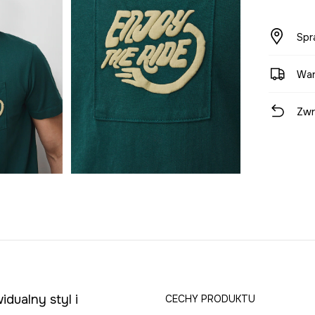
Spr
War
Zwr
dualny styl i
CECHY PRODUKTU