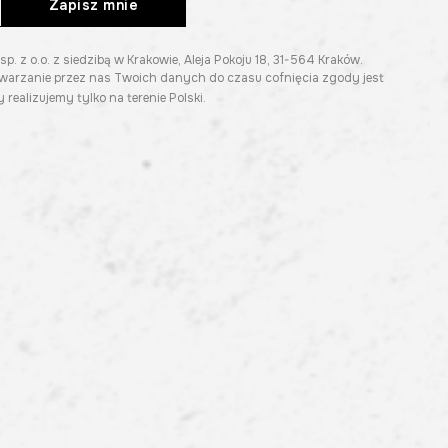
Zapisz mnie
z o.o. z siedzibą w Krakowie, Aleja Pokoju 18, 31-564 Kraków.
twarzanie przez nas Twoich danych do czasu cofnięcia zgody jest
 realizujemy tylko na terenie Polski.