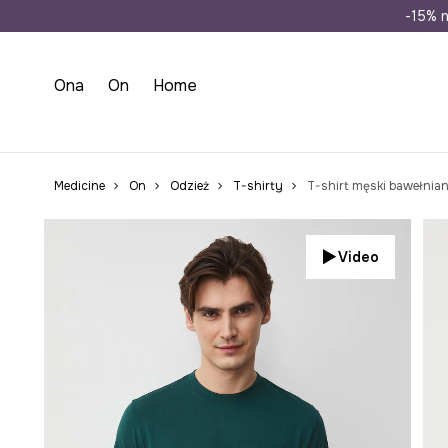
Wysyłka n
-15% n
Ona
On
Home
Medicine
On
Odzież
T-shirty
T-shirt męski bawełnia
Video