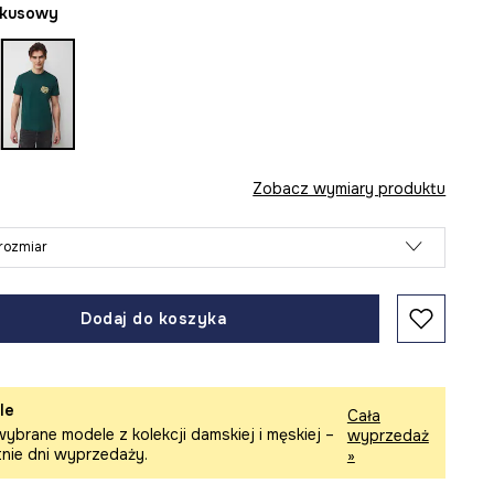
rkusowy
Zobacz wymiary produktu
rozmiar
Dodaj do koszyka
le
Cała
ybrane modele z kolekcji damskiej i męskiej –
wyprzedaż
tnie dni wyprzedaży.
»