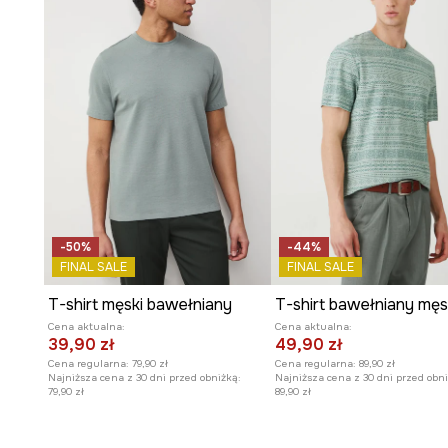
Okrągły dekolt
podkreśla uniwersalny charakter koszu
użytkowania.
Nadruk na kieszonce
na piersi z napisem
enjoy the rid
indywidualnego wyrazu.
Casualowy styl
sprawia, że t-shirt jest idealny do cod
niezobowiązujących zestawień.
-50%
-44%
FINAL SALE
FINAL SALE
T-shirt męski bawełniany
Cena aktualna:
Cena aktualna:
39,90 zł
49,90 zł
Cena regularna:
79,90 zł
Cena regularna:
89,90 zł
Najniższa cena z 30 dni przed obniżką:
Najniższa cena z 30 dni przed obni
79,90 zł
89,90 zł