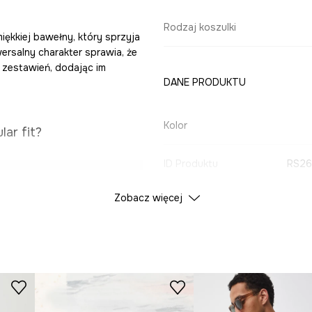
Rodzaj koszulki
iękkiej bawełny, który sprzyja
ersalny charakter sprawia, że
 zestawień, dodając im
DANE PRODUKTU
Kolor
lar fit?
ID Produktu
RS26
 ciała i
Zobacz więcej
Producent
 oddychalność i
 dni i jest bazą