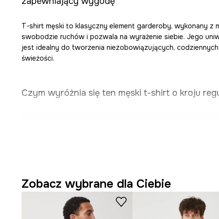
zapewniający wygodę
T-shirt męski to klasyczny element garderoby, wykonany z m
swobodzie ruchów i pozwala na wyrażenie siebie. Jego uniw
jest idealny do tworzenia niezobowiązujących, codziennych
świeżości.
Czym wyróżnia się ten męski t-shirt o kroju regu
Krój regular fit
sprzyja swobodzie ruchów, nie krępując
dopasowując się do sylwetki.
Naturalna
bawełna
oferuje miękkość w dotyku, świetną
bezpieczeństwo dla skóry.
Zobacz wybrane dla Ciebie
Krótki rękaw
pozwala na komfort noszenia w cieplejsze
wielu stylizacji.