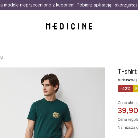
awet w 24h
a modele nieprzecenione z kuponem. Pobierz aplikację i skorzystaj 
Darmowa dostawa do salonów
30 d
ny
T-shir
turkusowy
-42%
F
Cena aktua
39,90
Cena regul
Najniższa c