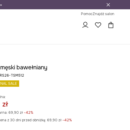
»
ni na zwrot
Pomoc
Znajdź salon
t męski bawełniany
 RS26-TSM512
INAL SALE
lna:
 zł
arna:
69,90 zł
-42%
ena z 30 dni przed obniżką:
69,90 zł
 -42%