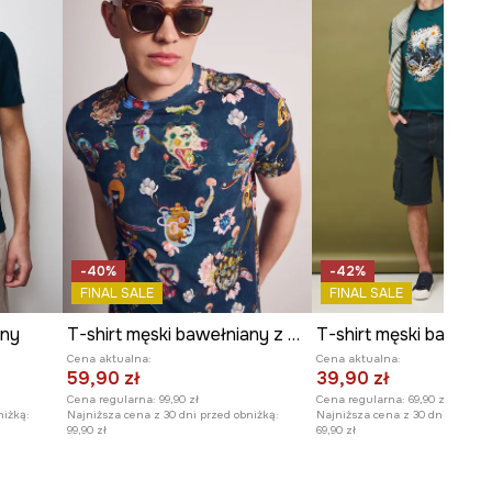
Szerokość pod pachami
:
54,2
cm
Wymiary podane dla rozmiaru
:
M.
Model na zdjęciu ma 188 cm
wzrostu i ma na sobie rozmiar M.
Zobacz wymiary produktu
-40%
-42%
FINAL SALE
FINAL SALE
any
T-shirt męski bawełniany z elastanem z kolekcji Kit Mizeres x Medicine
T-shirt męski bawełn
Cena aktualna:
Cena aktualna:
59,90 zł
39,90 zł
Cena regularna:
99,90 zł
Cena regularna:
69,90 zł
niżką:
Najniższa cena z 30 dni przed obniżką:
Najniższa cena z 30 dni przed o
99,90 zł
69,90 zł