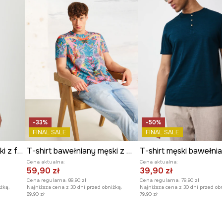
lki i podnosi wygodę
e
dodaje koszulce
ziennych,
-33%
-50%
FINAL SALE
FINAL SALE
T-shirt bawełniany męski z fakturą kolor turkusowy
T-shirt bawełniany męski z elastanem z kolekcji El Gato Chimney x Medicine kolor turkusowy
T-shirt męski bawełni
Cena aktualna:
Cena aktualna:
59,90 zł
39,90 zł
Cena regularna:
89,90 zł
Cena regularna:
79,90 zł
żką:
Najniższa cena z 30 dni przed obniżką:
Najniższa cena z 30 dni przed ob
89,90 zł
79,90 zł