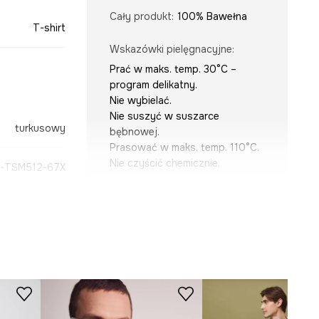
Cały produkt
:
100% Bawełna
T-shirt
Wskazówki pielęgnacyjne
:
Prać w maks. temp. 30°C –
program delikatny.
Nie wybielać.
Nie suszyć w suszarce
turkusowy
bębnowej.
Prasować w maks. temp. 110°C.
Nie czyścić chemicznie.
-TSM512-67X
KRÓJ
Dekolt
:
okrągły
Krój
:
regular fit
WYMIARY