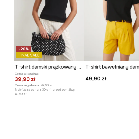
-20%
FINAL SALE
T-shirt damski prążkowany z modalem kolor czarny
Cena aktualna:
49,90 zł
39,90 zł
Cena regularna:
49,90 zł
Najniższa cena z 30 dni przed obniżką:
49,90 zł