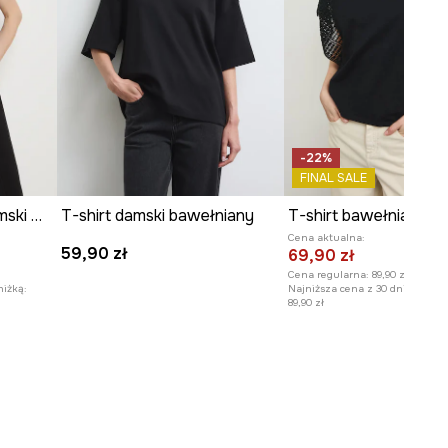
-22%
FINAL SALE
T-shirt bawełniany damski wzorzysty
T-shirt damski bawełniany
Cena aktualna:
59,90 zł
69,90 zł
Cena regularna:
89,90 zł
niżką:
Najniższa cena z 30 dni przed o
89,90 zł