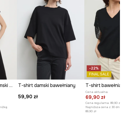
-22%
FINAL SALE
T-shirt bawełniany damski wzorzysty
T-shirt damski bawełniany
Cena aktualna:
59,90 zł
69,90 zł
Cena regularna:
89,90 zł
niżką:
Najniższa cena z 30 dni przed o
89,90 zł