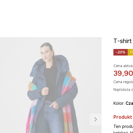
T-shirt
-20%
F
Cena aktua
39,90
Cena regul
Najniższa c
Kolor:
cz
Produkt
Ten produ
kolekcji,