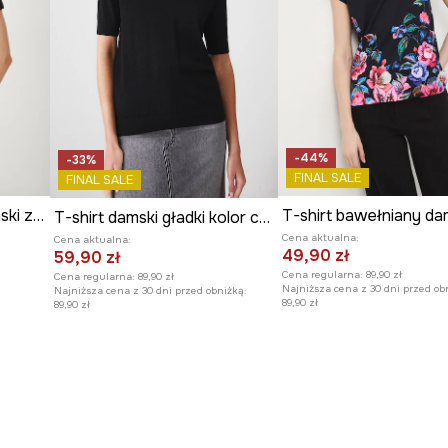
-44%
-33%
FINAL SALE
FINAL SALE
T-shirt bawełniany damski z elastanem gładki
T-shirt damski gładki kolor czarny
Cena aktualna:
Cena aktualna:
49,90 zł
59,90 zł
Cena regularna:
89,90 zł
Cena regularna:
89,90 zł
Najniższa cena z 30 dni przed ob
Najniższa cena z 30 dni przed obniżką:
89,90 zł
89,90 zł