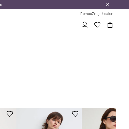
»
ni na zwrot
Pomoc
Znajdź salon