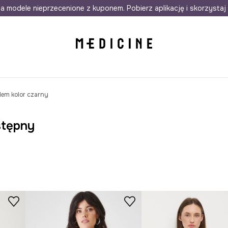
awet w 24h
a modele nieprzecenione z kuponem. Pobierz aplikację i skorzystaj 
Darmowa dostawa do salonów
30 d
lem kolor czarny
stępny