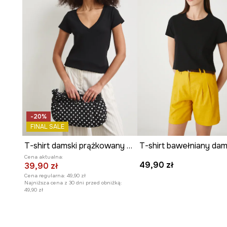
-20%
FINAL SALE
T-shirt damski prążkowany z modalem kolor czarny
Cena aktualna:
49,90 zł
39,90 zł
Cena regularna:
49,90 zł
Najniższa cena z 30 dni przed obniżką:
49,90 zł