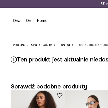
Wysyłka n
-15% n
Ona
On
Home
Medicine
Ona
Odzież
T-shirty
T-shirt damski z moda
Ten produkt jest aktualnie niedo
Sprawdź podobne produkty