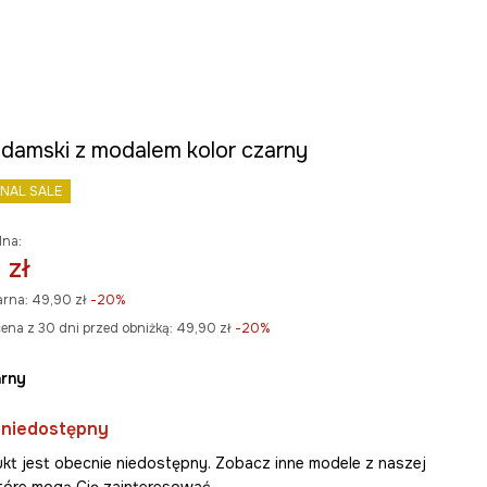
 damski z modalem kolor czarny
INAL SALE
lna:
 zł
arna:
49,90 zł
-20%
ena z 30 dni przed obniżką:
49,90 zł
 -20%
arny
 niedostępny
kt jest obecnie niedostępny. Zobacz inne modele z naszej
 które mogą Cię zainteresować.