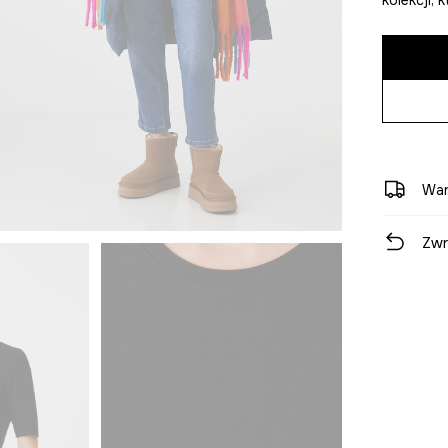
War
Zwr