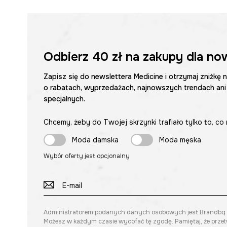
Odbierz
40 zł
na zakupy dla no
Zapisz się do newslettera Medicine i otrzymaj zniżkę 
o rabatach, wyprzedażach, najnowszych trendach ani
specjalnych.
Chcemy, żeby do Twojej skrzynki trafiało tylko to, co 
Moda damska
Moda męska
Wybór oferty jest opcjonalny
Administratorem podanych danych osobowych jest Brandbq sp. 
Możesz w każdym czasie wycofać tę zgodę. Pamiętaj, że prze