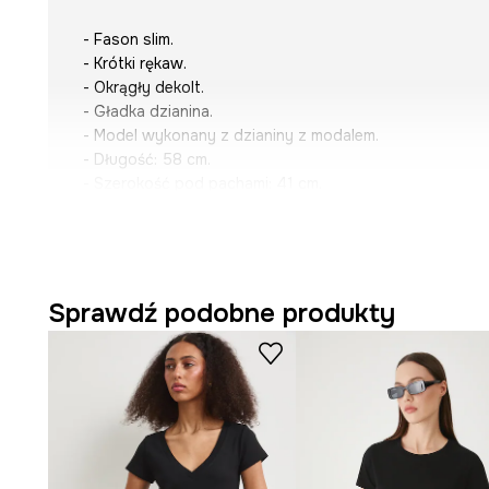
- Fason slim.
- Krótki rękaw.
- Okrągły dekolt.
- Gładka dzianina.
- Model wykonany z dzianiny z modalem.
- Długość: 58 cm.
- Szerokość pod pachami: 41 cm.
- Wymiary podane dla rozmiaru: S.
Sprawdź podobne produkty