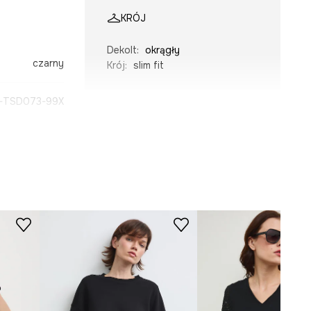
KRÓJ
Dekolt
:
okrągły
czarny
Krój
:
slim fit
-TSD073-99X