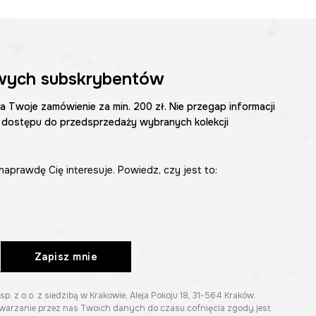
wych subskrybentów
na Twoje zamówienie za min. 200 zł. Nie przegap informacji
 dostępu do przedsprzedaży wybranych kolekcji
naprawdę Cię interesuje. Powiedz, czy jest to:
Zapisz mnie
z o.o. z siedzibą w Krakowie, Aleja Pokoju 18, 31-564 Kraków.
twarzanie przez nas Twoich danych do czasu cofnięcia zgody jest