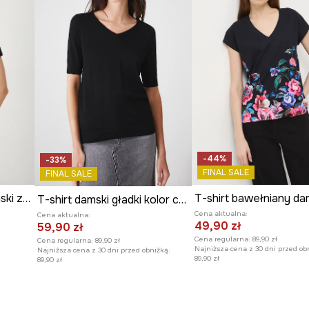
-44%
-33%
FINAL SALE
FINAL SALE
T-shirt bawełniany damski z elastanem gładki
T-shirt damski gładki kolor czarny
Cena aktualna:
Cena aktualna:
49,90 zł
59,90 zł
Cena regularna:
89,90 zł
Cena regularna:
89,90 zł
Najniższa cena z 30 dni przed ob
Najniższa cena z 30 dni przed obniżką:
89,90 zł
89,90 zł