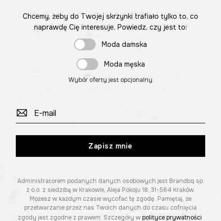
Chcemy, żeby do Twojej skrzynki trafiało tylko to, co
naprawdę Cię interesuje. Powiedz, czy jest to:
Moda damska
Moda męska
Wybór oferty jest opcjonalny
Zapisz mnie
Administratorem podanych danych osobowych jest Brandbq sp.
z o.o. z siedzibą w Krakowie, Aleja Pokoju 18, 31-564 Kraków.
Możesz w każdym czasie wycofać tę zgodę. Pamiętaj, że
przetwarzanie przez nas Twoich danych do czasu cofnięcia
zgody jest zgodne z prawem. Szczegóły w
polityce prywatności
.