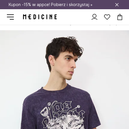
Kupon -15% w appce! Pobierz i skorzystaj »
Darmowa dostawa do salonów
Medicine
On
Odzież
T-shirty