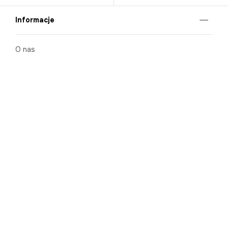
Informacje
O nas
Nasze salony
Aplikacja mobilna
Zasady prezentowania towarów
Projekt Murale
Blog
Cooperation
Zgłaszanie naruszeń (whistleblowing)
Kontakt
Kariera