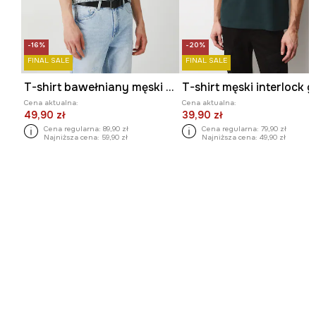
-16%
-20%
FINAL SALE
FINAL SALE
T-shirt bawełniany męski z elastanem wzorzysty kolor turkusowy
Cena aktualna:
Cena aktualna:
49,90 zł
39,90 zł
Cena regularna:
89,90 zł
Cena regularna:
79,90 zł
Najniższa cena:
59,90 zł
Najniższa cena:
49,90 zł