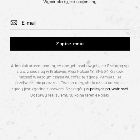
Wybór oferty jest opcjonalny
Zapisz mnie
Administratorem podanych danych osobowych jest Brandbq sp.
z o.o. z siedzibą w Krakowie, Aleja Pokoju 18, 31-564 Kraków.
Możesz w każdym czasie wycofać tę zgodę. Pamiętaj, że
przetwarzanie przez nas Twoich danych do czasu cofnięcia
zgody jest zgodne z prawem. Szczegóły w
polityce prywatności
.
Dostawy realizujemy tylko na terenie Polski.