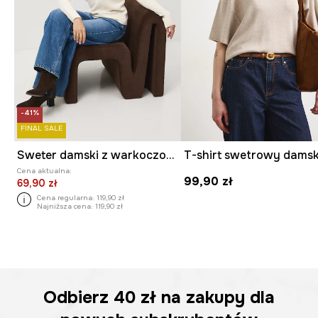
-41%
FINAL SALE
Sweter damski z warkoczowym splotem
Cena aktualna:
99,90 zł
69,90 zł
Cena regularna:
119,90 zł
Najniższa cena:
119,90 zł
Odbierz
40 zł
na zakupy dla