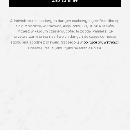
Zapisz mnie
Administratorem podanych danych osobowych jest Brandbq sp.
z o.o. z siedzibą w Krakowie, Aleja Pokoju 18, 31-564 Kraków.
Możesz w każdym czasie wycofać tę zgodę. Pamiętaj, że
przetwarzanie przez nas Twoich danych do czasu cofnięcia
zgody jest zgodne z prawem. Szczegóły w
polityce prywatności
.
Dostawy realizujemy tylko na terenie Polski.