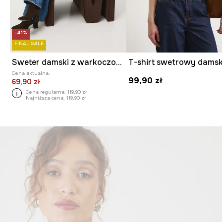
-41%
FINAL SALE
Sweter damski z warkoczowym splotem
Cena aktualna:
99,90 zł
69,90 zł
Cena regularna:
119,90 zł
Najniższa cena:
119,90 zł