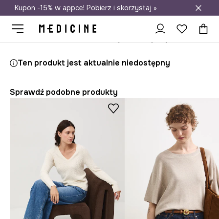
Kupon -15% w appce! Pobierz i skorzystaj »
Darmowa dostawa do salonów
Medicine
Ona
Odzież
Swetry
Przez głowę
Ten produkt jest aktualnie niedostępny
Sprawdź podobne produkty