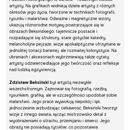
artysty. Na grafikach widnieją dzieła artysty z różnych
okresów jego życia, tworzone w technikach fotografii,
rysunku i malarstwa. Odważne i magnetyczne wzory
ukazują różnorodne motywy powtarzające się w
obrazach Beksińskiego: tajemnicze postacie i
rozpadające się struktury, stare gotyckie katedry,
melancholijne pejzaże, wizje apokaliptyczne utrzymane w
jednolitej tonacji barwnej, ale rozmaitej kolorystyce. Na
ubraniach i akcesoriach wybrzmiewają także cytaty
artysty odzwierciedlające jego twórczość oraz refleksje
nad ludzką egzystencją.
Zdzisław Beksiński
był artystą niezwykle
wszechstronnym. Zajmował się fotografią, rzeźbą,
rysunkiem, grafiką, ale w szczególności upodobał sobie
malarstwo. Jego prace wywołują niepokój i lęk,
jednocześnie wzbudzając ciekawość. Beksiński tworzył
wizje z innego świata, łącząc mistrzowsko detal z
wyobrażeniami o strachu, przemijaniu i śmierci. Jego
obrazy nie posiadają tytułów, co pozostawia