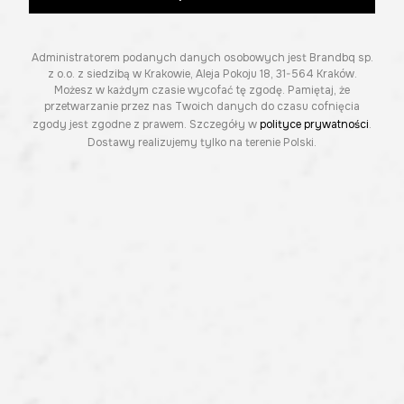
Administratorem podanych danych osobowych jest Brandbq sp.
z o.o. z siedzibą w Krakowie, Aleja Pokoju 18, 31-564 Kraków.
Możesz w każdym czasie wycofać tę zgodę. Pamiętaj, że
przetwarzanie przez nas Twoich danych do czasu cofnięcia
zgody jest zgodne z prawem. Szczegóły w
polityce prywatności
.
Dostawy realizujemy tylko na terenie Polski.