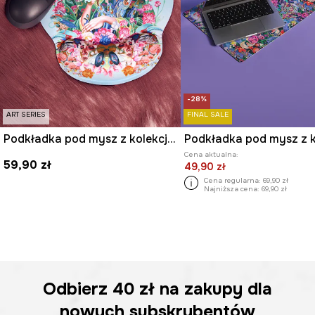
-28%
ART SERIES
FINAL SALE
Podkładka pod mysz z kolekcji Kit Mizeres x Medicine
Cena aktualna:
59,90 zł
49,90 zł
Cena regularna:
69,90 zł
Najniższa cena:
69,90 zł
Odbierz
40 zł
na zakupy dla
nowych subskrybentów