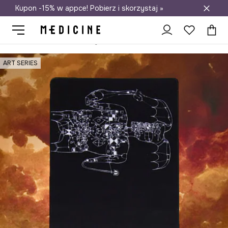
Kupon -15% w appce! Pobierz i skorzystaj »
Darmowa dostawa do salonów
Medicine
Home
Lifestyle i travel
Domowe biuro
Podkładki p
ART SERIES