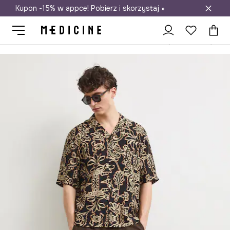
Kupon -15% w appce! Pobierz i skorzystaj »
Darmowa dostawa do salonów
Medicine
On
Odzież
Koszule
Koszula męska z wiskozą