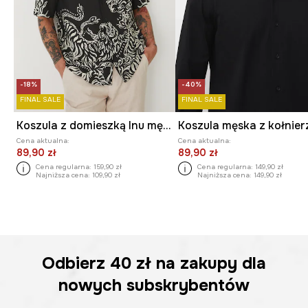
-18%
-40%
FINAL SALE
FINAL SALE
Koszula z domieszką lnu męska z nadrukiem kolor czarny
Cena aktualna:
Cena aktualna:
89,90 zł
89,90 zł
Cena regularna:
159,90 zł
Cena regularna:
149,90 zł
Najniższa cena:
109,90 zł
Najniższa cena:
149,90 zł
Odbierz
40 zł
na zakupy dla
nowych subskrybentów