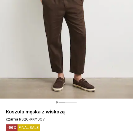
Koszula męska z wiskozą
czarna RS26-KKM907
-56%
FINAL SALE