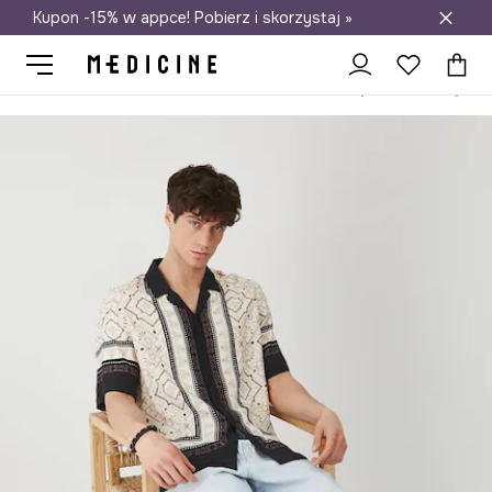
Kupon -15% w appce! Pobierz i skorzystaj »
Darmowa dostawa do salonów
Medicine
On
Odzież
Koszule