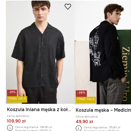
-31%
-28%
FINAL SALE
FINAL SALE
Koszula lniana męska z kołnierzykiem typu resort kolor czarny
Cena aktualna:
Cena aktualna:
109,90 zł
49,90 zł
Cena regularna:
159,90 zł
Cena regularna:
179,90 zł
Najniższa cena:
159,90 zł
Najniższa cena:
69,90 zł