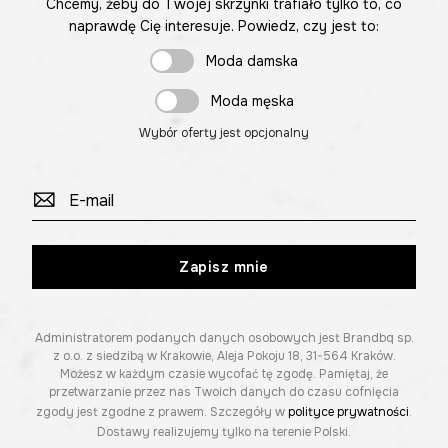
Chcemy, żeby do Twojej skrzynki trafiało tylko to, co
naprawdę Cię interesuje. Powiedz, czy jest to:
Moda damska
Moda męska
Wybór oferty jest opcjonalny
Zapisz mnie
Administratorem podanych danych osobowych jest Brandbq sp.
z o.o. z siedzibą w Krakowie, Aleja Pokoju 18, 31-564 Kraków.
Możesz w każdym czasie wycofać tę zgodę. Pamiętaj, że
przetwarzanie przez nas Twoich danych do czasu cofnięcia
zgody jest zgodne z prawem. Szczegóły w
polityce prywatności
.
Dostawy realizujemy tylko na terenie Polski.