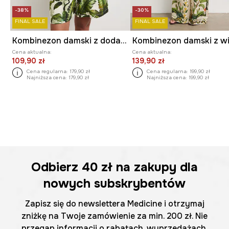
-38%
-30%
FINAL SALE
FINAL SALE
Kombinezon damski z dodatkiem lnu
Cena aktualna:
Cena aktualna:
109,90 zł
139,90 zł
Cena regularna:
179,90 zł
Cena regularna:
199,90 zł
Najniższa cena:
179,90 zł
Najniższa cena:
199,90 zł
Odbierz
40 zł
na zakupy dla
nowych subskrybentów
Zapisz się do newslettera Medicine i otrzymaj
zniżkę na Twoje zamówienie za min. 200 zł. Nie
przegap informacji o rabatach, wyprzedażach,