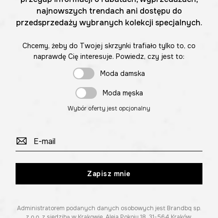
najnowszych trendach ani dostępu do
przedsprzedaży wybranych kolekcji specjalnych.
Chcemy, żeby do Twojej skrzynki trafiało tylko to, co
naprawdę Cię interesuje. Powiedz, czy jest to:
Moda damska
Moda męska
Wybór oferty jest opcjonalny
Zapisz mnie
Administratorem podanych danych osobowych jest Brandbq sp.
z o.o. z siedzibą w Krakowie, Aleja Pokoju 18, 31-564 Kraków.