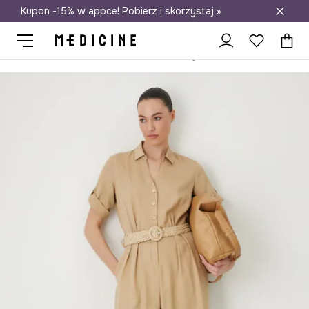
Kupon -15% w appce! Pobierz i skorzystaj »
Darmowa dostawa do salonów
Medicine
Ona
Odzież
Kombinezony