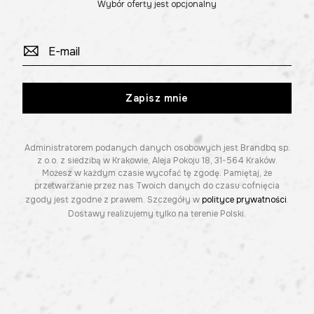
Wybór oferty jest opcjonalny
Zapisz mnie
Administratorem podanych danych osobowych jest Brandbq sp.
z o.o. z siedzibą w Krakowie, Aleja Pokoju 18, 31-564 Kraków.
Możesz w każdym czasie wycofać tę zgodę. Pamiętaj, że
przetwarzanie przez nas Twoich danych do czasu cofnięcia
zgody jest zgodne z prawem. Szczegóły w
polityce prywatności
.
Dostawy realizujemy tylko na terenie Polski.