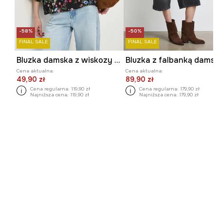
-58%
-50%
FINAL SALE
FINAL SALE
Bluzka damska z wiskozy w kwiaty
Cena aktualna:
Cena aktualna:
49,90 zł
89,90 zł
Cena regularna:
119,90 zł
Cena regularna:
179,90 zł
Najniższa cena:
119,90 zł
Najniższa cena:
179,90 zł