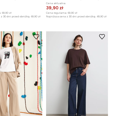
:
Cena aktualna:
39,90 zł
:
69,90 zł
Cena regularna:
69,90 zł
z 30 dni przed obniżką:
69,90 zł
Najniższa cena z 30 dni przed obniżką:
49,90 zł