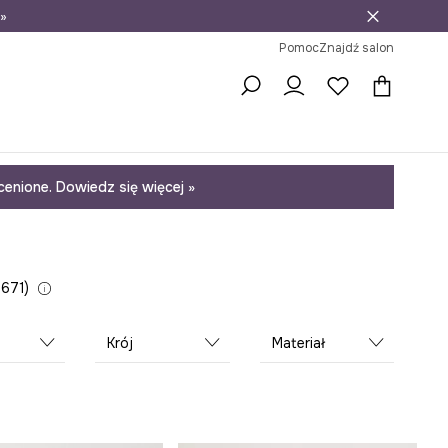
»
ni na zwrot
Pomoc
Znajdź salon
enione. Dowiedz się więcej »
 671
Krój
Materiał