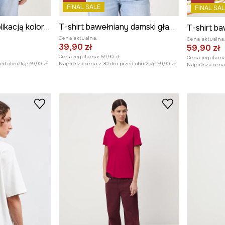
FINAL SALE
FINAL SAL
T-shirt damski z aplikacją kolor beżowy
T-shirt bawełniany damski gładki kolor różowy
Cena aktualna:
Cena aktualna
39,90 zł
59,90 zł
Cena regularna:
59,90 zł
Cena regularna
zed obniżką:
69,90 zł
Najniższa cena z 30 dni przed obniżką:
59,90 zł
Najniższa cena 