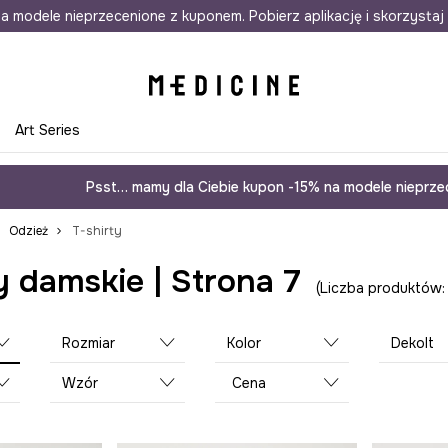
awet w 24h
a modele nieprzecenione z kuponem. Pobierz aplikację i skorzystaj 
Darmowa dostawa do salonów
30 d
e
Art Series
Psst… mamy dla Ciebie kupon -15% na modele nieprzec
Odzież
T-shirty
y damskie | Strona 7
Liczba produktów:
Rozmiar
Kolor
Dekolt
Wzór
Cena