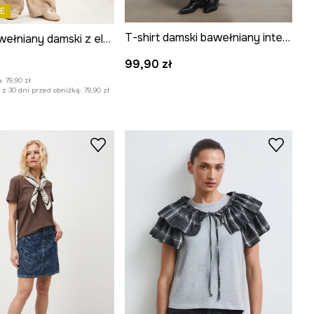
E
T-shirt damski bawełniany interlock
T-shirt bawełniany damski z elastanem by Aga Serwicka, Grafika Polska kolor biały
:
99,90 zł
:
79,90 zł
z 30 dni przed obniżką:
79,90 zł