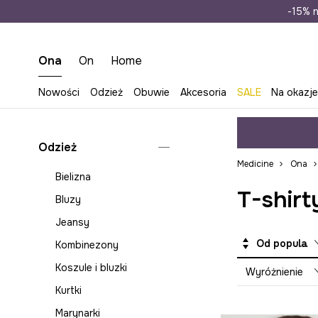
Wysyłka n
-15% n
Ona
On
Home
Nowości
Odzież
Obuwie
Akcesoria
SALE
Na okazj
Odzież
Medicine
Ona
Bielizna
T-shirt
Bluzy
Jeansy
Od popularnych
Kombinezony
Koszule i bluzki
Wyróżnienie
Kurtki
Marynarki