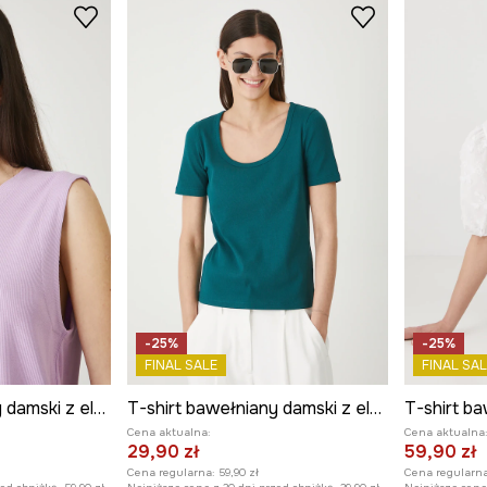
-25%
-25%
FINAL SALE
FINAL SAL
T-shirt bawełniany damski z elastanem prążkowany
T-shirt bawełniany damski z elastanem prążkowany
Cena aktualna:
Cena aktualna
29,90 zł
59,90 zł
Cena regularna:
59,90 zł
Cena regularna