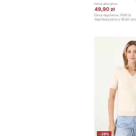
Kosmetyczki
Cena aktualna:
49,90 zł
Ręczniki plażowe
Cena regularna:
79,90 zł
Najniższa cena z 30 dni pr
Akcesoria plażowe
Parasole
Perfumy
Rękawiczki
Ubrania i akcesoria dla
psa
Gry
Prezenty
-28%