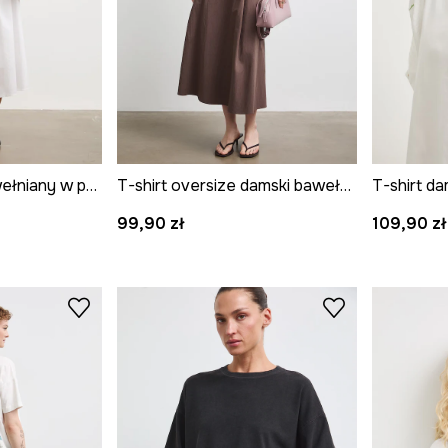
T-shirt damski bawełniany w paski
T-shirt oversize damski bawełniany z elastanem w kwiaty
99,90 zł
109,90 zł