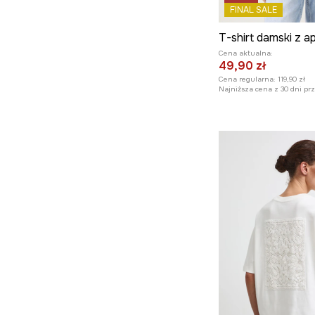
FINAL SALE
Cena aktualna:
49,90 zł
Cena regularna:
119,90 zł
Najniższa cena z 30 dni pr