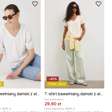
-40%
E
FINAL SALE
T-shirt bawełniany damski z elastanem z aplikacją kolor biały
T-shirt bawełniany damski z elastanem gładki
:
Cena aktualna:
29,90 zł
:
79,90 zł
Cena regularna:
49,90 zł