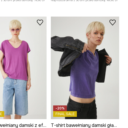
z 30 dni przed obniżką:
79,90 zł
Najniższa cena z 30 dni przed obniżką:
49,90 zł
-20%
E
FINAL SALE
T-shirt bawełniany damski z efektem sprania kolor fioletowy
T-shirt bawełniany damski gładki kolor fioletowy