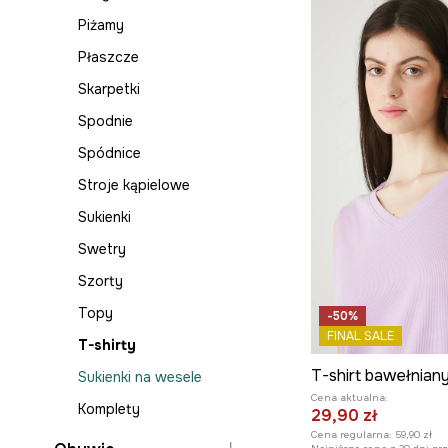
Piżamy
Płaszcze
Skarpetki
Spodnie
Spódnice
Stroje kąpielowe
Sukienki
Swetry
Szorty
Topy
-50%
FINAL SALE
T-shirty
Sukienki na wesele
Cena aktualna:
Komplety
29,90 zł
Cena regularna:
59,90 zł