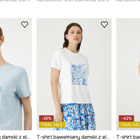
zed obniżką:
59,90 zł
Najniższa cena z 30 dni przed obniżką:
39,90 zł
Najniższa cena 
-25%
-42%
FINAL SALE
FINAL SAL
T-shirt bawełniany damski z elastanem interlock kolor niebieski
T-shirt bawełniany damski z elastanem interlock kolor biały