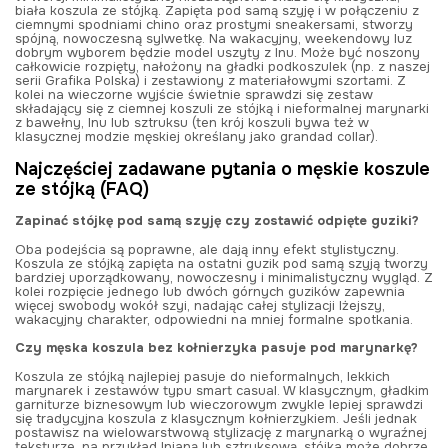
biała koszula ze stójką. Zapięta pod samą szyję i w połączeniu z
ciemnymi spodniami chino oraz prostymi sneakersami, stworzy
spójną, nowoczesną sylwetkę. Na wakacyjny, weekendowy luz
dobrym wyborem będzie model uszyty z lnu. Może być noszony
całkowicie rozpięty, nałożony na gładki podkoszulek (np. z naszej
serii Grafika Polska) i zestawiony z materiałowymi szortami. Z
kolei na wieczorne wyjście świetnie sprawdzi się zestaw
składający się z ciemnej koszuli ze stójką i nieformalnej marynarki
z bawełny, lnu lub sztruksu (ten krój koszuli bywa też w
klasycznej modzie męskiej określany jako
grandad collar
).
Najczęściej zadawane pytania o męskie koszule
ze stójką (FAQ)
Zapinać stójkę pod samą szyję czy zostawić odpięte guziki?
Oba podejścia są poprawne, ale dają inny efekt stylistyczny.
Koszula ze stójką zapięta na ostatni guzik pod samą szyją tworzy
bardziej uporządkowany, nowoczesny i minimalistyczny wygląd. Z
kolei rozpięcie jednego lub dwóch górnych guzików zapewnia
więcej swobody wokół szyi, nadając całej stylizacji lżejszy,
wakacyjny charakter, odpowiedni na mniej formalne spotkania.
Czy męska koszula bez kołnierzyka pasuje pod marynarkę?
Koszula ze stójką najlepiej pasuje do nieformalnych, lekkich
marynarek i zestawów typu smart casual. W klasycznym, gładkim
garniturze biznesowym lub wieczorowym zwykle lepiej sprawdzi
się tradycyjna koszula z klasycznym kołnierzykiem. Jeśli jednak
postawisz na wielowarstwową stylizację z marynarką o wyraźnej
teksturze, na przykład lnianą lub sztruksową, stójka może dobrze