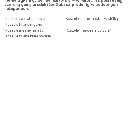
kołnierzyka męskie, nie martw się — w MEDICINE posiadamy
szeroką gamę produktów. Zobacz produkty w podobnych
kategoriach:
Koszule ze stójką męskie
Koszule lniane męskie ze stójką
Koszule lniane męskie
Koszule męskie na lato
Koszule męskie na co dzień
Koszule lniane białe męskie