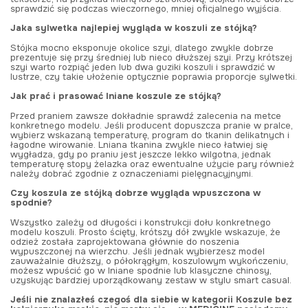
sprawdzić się podczas wieczornego, mniej oficjalnego wyjścia.
Jaka sylwetka najlepiej wygląda w koszuli ze stójką?
Stójka mocno eksponuje okolice szyi, dlatego zwykle dobrze
prezentuje się przy średniej lub nieco dłuższej szyi. Przy krótszej
szyi warto rozpiąć jeden lub dwa guziki koszuli i sprawdzić w
lustrze, czy takie ułożenie optycznie poprawia proporcje sylwetki.
Jak prać i prasować lniane koszule ze stójką?
Przed praniem zawsze dokładnie sprawdź zalecenia na metce
konkretnego modelu. Jeśli producent dopuszcza pranie w pralce,
wybierz wskazaną temperaturę, program do tkanin delikatnych i
łagodne wirowanie. Lniana tkanina zwykle nieco łatwiej się
wygładza, gdy po praniu jest jeszcze lekko wilgotna, jednak
temperaturę stopy żelazka oraz ewentualne użycie pary również
należy dobrać zgodnie z oznaczeniami pielęgnacyjnymi.
Czy koszula ze stójką dobrze wygląda wpuszczona w
spodnie?
Wszystko zależy od długości i konstrukcji dołu konkretnego
modelu koszuli. Prosto ścięty, krótszy dół zwykle wskazuje, że
odzież została zaprojektowana głównie do noszenia
wypuszczonej na wierzchu. Jeśli jednak wybierzesz model
zauważalnie dłuższy, o półokrągłym, koszulowym wykończeniu,
możesz wpuścić go w lniane spodnie lub klasyczne chinosy,
uzyskując bardziej uporządkowany zestaw w stylu smart casual.
Jeśli nie znalazłeś czegoś dla siebie w kategorii Koszule bez