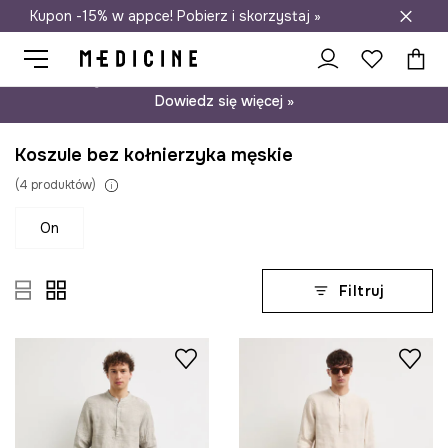
Kupon -15% w appce! Pobierz i skorzystaj »
Darmowa dostawa do salonów
Psst… mamy dla Ciebie kupon -15% na modele nieprzecenione.
Dowiedz się więcej »
Koszule bez kołnierzyka męskie
(
4
produktów
)
on
Filtruj