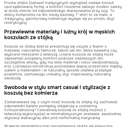
Prosta stójka (zamiast tradycyjnych wyłogów) nadaje koszuli
uporządkowaną formę, a komfort noszenia takiego modelu zależy
w dużej mierze od odpowiedniego dopasowania przy szyi. To
dobry kompromis na dni, kiedy bazowy T-shirt to za mało, a
tradycyjny, garniturowy kołnierzyk wydaje się po prostu zbyt
restrykcyjny.
Przewiewne materiały i luźny krój w męskich
koszulach ze stójką
Koszule ze stójką dobrze prezentują się uszyte z tkanin o
matowej, naturalnej fakturze, takich jak len, lekka bawełna czy
wybrane mieszanki z wiskozą. Lniana koszula ze stójką może
zapewniać pożądany komfort podczas cieplejszych dni,
szczególnie wtedy, gdy ma lekki materiał i nieco swobodniejszy
krój. Luźniejsza konstrukcja pozostawia więcej przestrzeni między
ciałem a materiałem i w naturalny sposób ułatwia przepływ
powietrza, zachowując unikalny styl, inspirowany naturalną
swobodą.
Swoboda w stylu smart casual i stylizacje z
koszulą bez kołnierza
Zastanawiasz się, z czym nosić koszulę ze stójką, by zachować
odpowiedni balans pomiędzy elegancją a codzienną
funkcjonalnością? Casualową koszulę ze stójką możesz z
łatwością wykorzystać w minimalistycznym zestawie, swobodnej
stylizacji wakacyjnej albo pod nieformalną marynarką.
W wersji minimalistycznej niezastąpiona okaże się klasyczna,