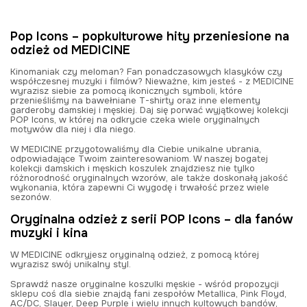
Pop Icons – popkulturowe hity przeniesione na
odzież od MEDICINE
Kinomaniak czy meloman? Fan ponadczasowych klasyków czy
współczesnej muzyki i filmów? Nieważne, kim jesteś - z MEDICINE
wyrazisz siebie za pomocą ikonicznych symboli, które
przenieśliśmy na bawełniane T-shirty oraz inne elementy
garderoby damskiej i męskiej. Daj się porwać wyjątkowej kolekcji
POP Icons, w której na odkrycie czeka wiele oryginalnych
motywów dla niej i dla niego.
W MEDICINE przygotowaliśmy dla Ciebie unikalne ubrania,
odpowiadające Twoim zainteresowaniom. W naszej bogatej
kolekcji damskich i męskich koszulek znajdziesz nie tylko
różnorodność oryginalnych wzorów, ale także doskonałą jakość
wykonania, która zapewni Ci wygodę i trwałość przez wiele
sezonów.
Oryginalna odzież z serii POP Icons – dla fanów
muzyki i kina
W MEDICINE odkryjesz oryginalną odzież, z pomocą której
wyrazisz swój unikalny styl.
Sprawdź nasze oryginalne koszulki męskie - wśród propozycji
sklepu coś dla siebie znajdą fani zespołów Metallica, Pink Floyd,
AC/DC, Slayer, Deep Purple i wielu innych kultowych bandów,