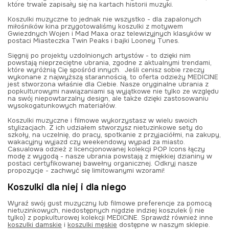
które trwale zapisały się na kartach historii muzyki.
Koszulki muzyczne to jednak nie wszystko - dla zapalonych
miłośników kina przygotowaliśmy koszulki z motywem
Gwiezdnych Wojen i Mad Maxa oraz telewizyjnych klasyków w
postaci Miasteczka Twin Peaks i bajki Looney Tunes.
Sięgnij po projekty uzdolnionych artystów - to dzięki nim
powstają nieprzeciętne ubrania, zgodne z aktualnymi trendami,
które wyróżnią Cię spośród innych. Jeśli cenisz sobie rzeczy
wykonane z najwyższą starannością, to oferta odzieży MEDICINE
jest stworzona właśnie dla Ciebie. Nasze oryginalne ubrania z
popkulturowymi nawiązaniami są wyjątkowe nie tylko ze względu
na swój niepowtarzalny design, ale także dzięki zastosowaniu
wysokogatunkowych materiałów.
Koszulki muzyczne i filmowe wykorzystasz w wielu swoich
stylizacjach. Z ich udziałem stworzysz nietuzinkowe sety do
szkoły, na uczelnię, do pracy, spotkanie z przyjaciółmi, na zakupy,
wakacyjny wyjazd czy weekendowy wypad za miasto.
Casualowa odzież z licencjonowanej kolekcji POP Icons łączy
modę z wygodą - nasze ubrania powstają z miękkiej dzianiny w
postaci certyfikowanej bawełny organicznej. Odkryj nasze
propozycje - zachwyć się limitowanymi wzorami!
Koszulki dla niej i dla niego
Wyraź swój gust muzyczny lub filmowe preferencje za pomocą
nietuzinkowych, niedostępnych nigdzie indziej koszulek (i nie
tylko) z popkulturowej kolekcji MEDICINE. Sprawdź również inne
koszulki damskie
i
koszulki męskie
dostępne w naszym sklepie.