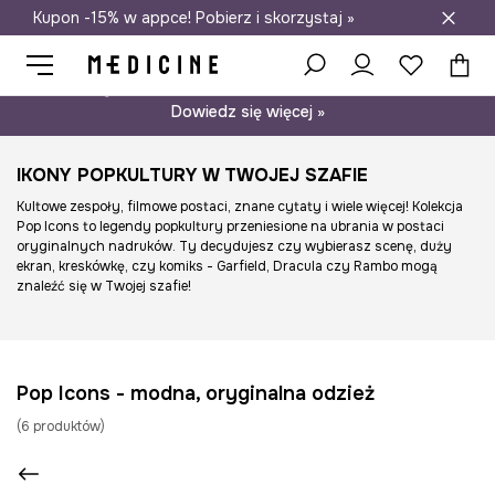
Kupon -15% w appce! Pobierz i skorzystaj »
Darmowa dostawa do salonów
Psst… mamy dla Ciebie kupon -15% na modele nieprzecenione.
Dowiedz się więcej »
IKONY POPKULTURY W TWOJEJ SZAFIE
Kultowe zespoły, filmowe postaci, znane cytaty i wiele więcej! Kolekcja
Pop Icons to legendy popkultury przeniesione na ubrania w postaci
oryginalnych nadruków. Ty decydujesz czy wybierasz scenę, duży
ekran, kreskówkę, czy komiks - Garfield, Dracula czy Rambo mogą
znaleźć się w Twojej szafie!
Pop Icons - modna, oryginalna odzież
(
6
produktów
)