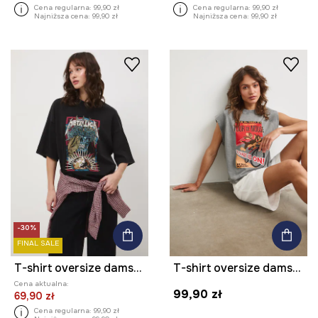
Cena regularna:
99,90 zł
Cena regularna:
99,90 zł
Najniższa cena:
99,90 zł
Najniższa cena:
99,90 zł
-30%
FINAL SALE
T-shirt oversize damski bawełniany Metallica
T-shirt oversize damski bawełniany Tom and Jerry
Cena aktualna:
99,90 zł
69,90 zł
Cena regularna:
99,90 zł