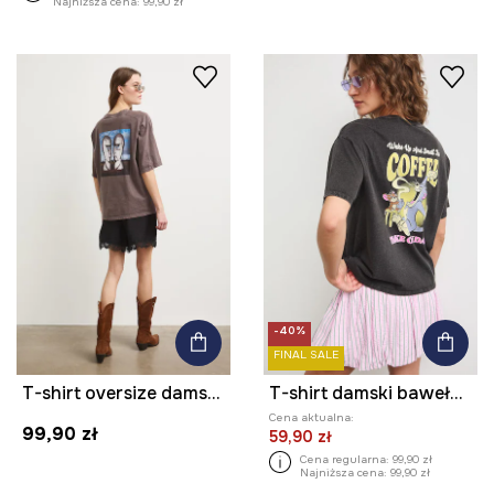
Najniższa cena:
99,90 zł
-40%
FINAL SALE
T-shirt oversize damski bawełniany Pink Floyd
T-shirt damski bawełniany Tom and Jerry
Cena aktualna:
99,90 zł
59,90 zł
Cena regularna:
99,90 zł
Najniższa cena:
99,90 zł