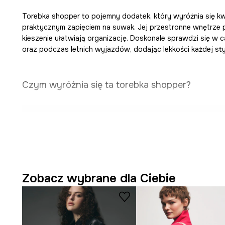
Torebka shopper to pojemny dodatek, który wyróżnia się k
praktycznym zapięciem na suwak. Jej przestronne wnętrze p
kieszenie ułatwiają organizację. Doskonale sprawdzi się w
oraz podczas letnich wyjazdów, dodając lekkości każdej styl
Czym wyróżnia się ta torebka shopper?
Pojemna forma
torebki shopper
sprzyja wygodnemu p
codziennych przedmiotów.
Przestronne wnętrze
pomieści dokumenty w formaci
praktyczne w pracy i na uczelni.
Zobacz wybrane dla Ciebie
Główne zapięcie
na suwak
zabezpiecza zawartość tor
wypadnięciem.