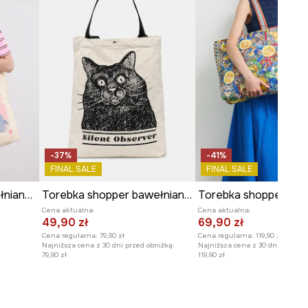
DANE TECHNICZNE
Liczba zapinanych kieszeni
zewnętrznych
:
1
Liczba zapinanych kieszeni
wewnętrznych
:
1
-37%
-41%
FINAL SALE
FINAL SALE
Torebka damska bawełniana z nadrukiem
Torebka shopper bawełniana by Aleksandra Czarny, Grafika Polska
Cena aktualna:
Cena aktualna:
49,90 zł
69,90 zł
Cena regularna:
79,90 zł
Cena regularna:
119,90 zł
Najniższa cena z 30 dni przed obniżką:
Najniższa cena z 30 dni przed o
79,90 zł
119,90 zł