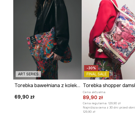
Możliwość noszenia
na ramieniu
pozwala na swobodne
się z torebką.
Wewnętrzna
kieszeń zapinana na suwak
pomaga w or
drobiazgów.
Zewnętrzna
kieszeń na magnes
umożliwia szybki dos
najpotrzebniejszych rzeczy.
Obecność
pełnej podszewki
chroni wnętrze torebki i 
-30%
czystości.
ART SERIES
FINAL SALE
Atrakcyjny
kwiatowy wzór
w wielobarwnej kolorystyc
Torebka bawełniana z kolekcji Tattoo Art by Tuan Nguyen
świeżości.
Cena aktualna:
69,90 zł
89,90 zł
Cena regularna:
129,90 zł
Najniższa cena z 30 dni przed obni
129,90 zł