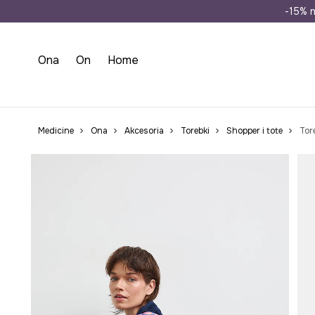
Wysyłka n
-15% n
Ona
On
Home
Medicine
Ona
Akcesoria
Torebki
Shopper i tote
Tor