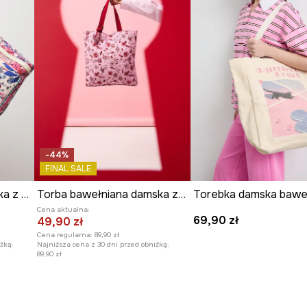
 przemieszczanie
ganizacji
tęp do
ułatwia utrzymanie
-44%
FINAL SALE
e dodaje torebce
Torebka shopper damska z kolekcji Ilona Tambor x Medicine
Torba bawełniana damska z kolekcji Valentine’s Day
Cena aktualna:
69,90 zł
49,90 zł
Cena regularna:
89,90 zł
żką:
Najniższa cena z 30 dni przed obniżką:
89,90 zł