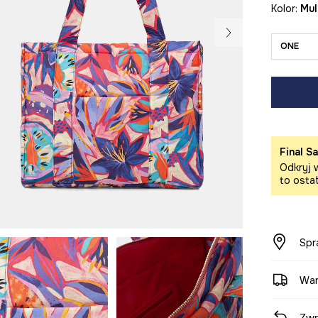
Kolor:
mu
ONE
Final Sa
Odkryj w
to osta
Spr
War