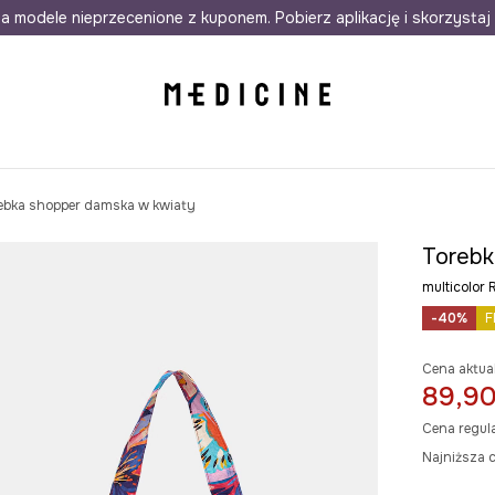
awet w 24h
a modele nieprzecenione z kuponem. Pobierz aplikację i skorzystaj 
Darmowa dostawa do salonów
30 d
ebka shopper damska w kwiaty
Torebk
multicolor
-40%
F
Cena aktua
89,90
Cena regul
Najniższa c