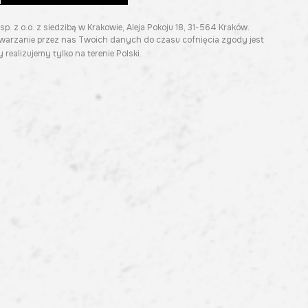
z o.o. z siedzibą w Krakowie, Aleja Pokoju 18, 31-564 Kraków.
twarzanie przez nas Twoich danych do czasu cofnięcia zgody jest
 realizujemy tylko na terenie Polski.