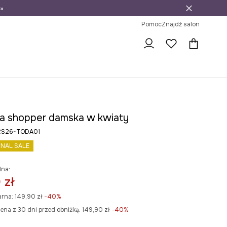
»
ni na zwrot
Pomoc
Znajdź salon
a shopper damska w kwiaty
 RS26-TODA01
INAL SALE
lna:
 zł
arna:
149,90 zł
-40%
ena z 30 dni przed obniżką:
149,90 zł
 -40%