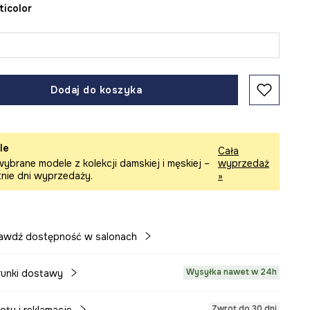
lticolor
Dodaj do koszyka
le
Cała
ybrane modele z kolekcji damskiej i męskiej –
wyprzedaż
tnie dni wyprzedaży.
»
awdź dostępność w salonach
Wysyłka nawet w 24h
unki dostawy
Zwrot do 30 dni