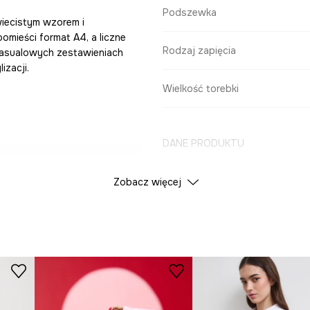
Podszewka
wiecistym wzorem i
omieści format A4, a liczne
Rodzaj zapięcia
 casualowych zestawieniach
izacji.
Wielkość torebki
DANE PRODUKTU
rzenoszeniu
Zobacz więcej
Kolor
e A4
, co jest
ID Produktu
RS26
Producent
ebki przed