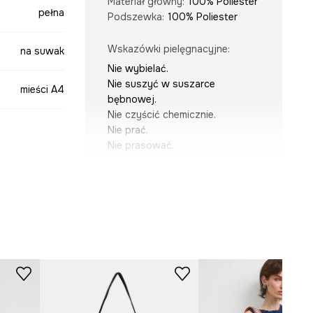
Materiał główny
:
100% Poliester
pełna
Podszewka
:
100% Poliester
Wskazówki pielęgnacyjne
:
na suwak
Nie wybielać.
Nie suszyć w suszarce
mieści A4
bębnowej.
Nie czyścić chemicznie.
Nie prać.
Nie prasować.
multicolor
WYMIARY
-TODA01-MLA
Głębokość
:
12 cm
Szerokość
:
43 cm
Wysokość
:
34 cm
Modelka na zdjęciu ma 180 cm
wzrostu i ma na sobie rozmiar
ONE.