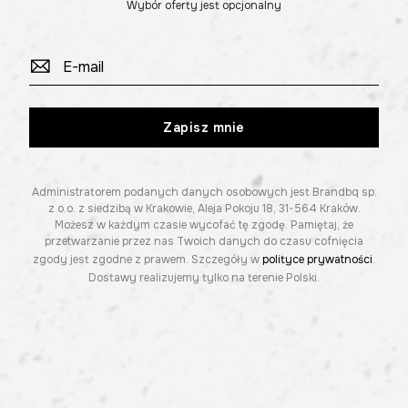
Wybór oferty jest opcjonalny
Zapisz mnie
Administratorem podanych danych osobowych jest Brandbq sp.
z o.o. z siedzibą w Krakowie, Aleja Pokoju 18, 31-564 Kraków.
Możesz w każdym czasie wycofać tę zgodę. Pamiętaj, że
przetwarzanie przez nas Twoich danych do czasu cofnięcia
zgody jest zgodne z prawem. Szczegóły w
polityce prywatności
.
Dostawy realizujemy tylko na terenie Polski.