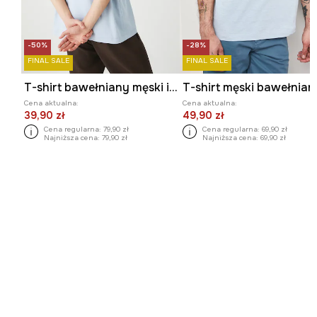
-50%
-28%
FINAL SALE
FINAL SALE
T-shirt bawełniany męski interlock kolor niebieski
T-shirt męski bawełnian
Cena aktualna:
Cena aktualna:
39,90 zł
49,90 zł
Cena regularna:
79,90 zł
Cena regularna:
69,90 zł
Najniższa cena:
79,90 zł
Najniższa cena:
69,90 zł