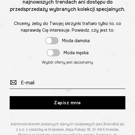
najnowszych trendach ani dostępu do
przedsprzedaży wybranych kolekcji specjalnych.
Chcemy, żeby do Twojej skrzynki trafiało tylko to, co
naprawdę Cię interesuje. Powiedz, czy jest to:
Moda damska
Moda męska
Wybór oferty jest opcjonalny
Zapisz mnie
Administratorem podanych danych osobowych jest Brandbq sp.
z o.o. z siedzibą w Krakowie, Aleja Pokoju 18, 31-564 Kraków.