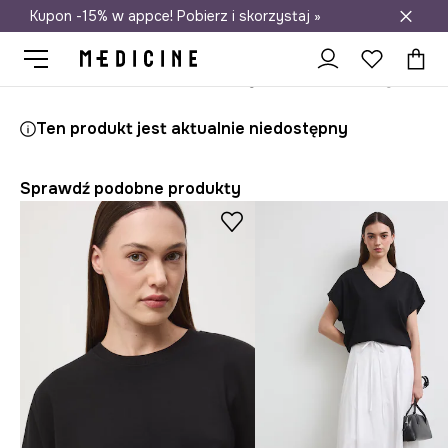
Kupon -15% w appce! Pobierz i skorzystaj »
Darmowa dostawa do salonów
Medicine
Ona
Odzież
T-shirty
Ten produkt jest aktualnie niedostępny
Sprawdź podobne produkty