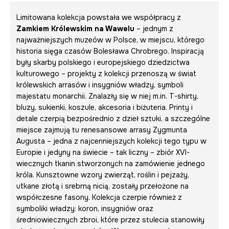
Limitowana kolekcja powstała we współpracy z
Zamkiem Królewskim na Wawelu
– jednym z
najważniejszych muzeów w Polsce, w miejscu, którego
historia sięga czasów Bolesława Chrobrego. Inspiracją
były skarby polskiego i europejskiego dziedzictwa
kulturowego – projekty z kolekcji przenoszą w świat
królewskich arrasów i insygniów władzy, symboli
majestatu monarchii. Znalazły się w niej m.in. T-shirty,
bluzy, sukienki, koszule, akcesoria i biżuteria. Printy i
detale czerpią bezpośrednio z dzieł sztuki, a szczególne
miejsce zajmują tu renesansowe arrasy Zygmunta
Augusta – jedna z najcenniejszych kolekcji tego typu w
Europie i jedyny na świecie – tak liczny – zbiór XVI-
wiecznych tkanin stworzonych na zamówienie jednego
króla. Kunsztowne wzory zwierząt, roślin i pejzaży,
utkane złotą i srebrną nicią, zostały przełożone na
współczesne fasony. Kolekcja czerpie również z
symboliki władzy: koron, insygniów oraz
średniowiecznych zbroi, które przez stulecia stanowiły