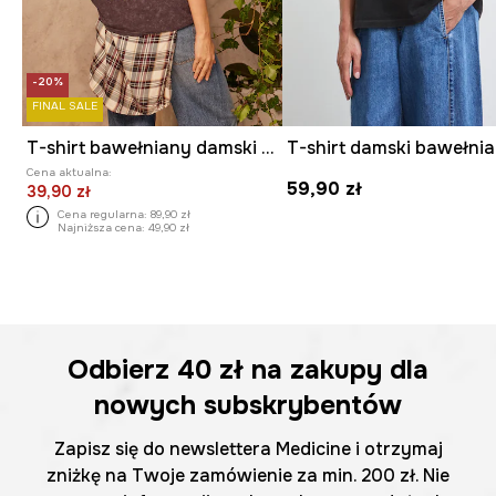
-20%
FINAL SALE
T-shirt bawełniany damski z kolekcji Lands of Legends – Asgard
Cena aktualna:
59,90 zł
39,90 zł
Cena regularna:
89,90 zł
Najniższa cena:
49,90 zł
Odbierz
40 zł
na zakupy dla
nowych subskrybentów
Zapisz się do newslettera Medicine i otrzymaj
zniżkę na Twoje zamówienie za min. 200 zł. Nie