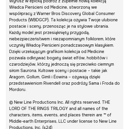
Wyrusz w epicką podróż z zupełnie nową kolekcją
Władca Pierścieni od Medicine, stworzoną we
współpracy z Warner Bros Discovery Global Consumer
Products (WBDGCP). Ta kolekcja ożywia Twoje ulubione
postacie i sceny, przenosząc je na stylowe ubrania.
Każdy model jest przesiąknięty przygodą,
niebezpieczeństwem i niezapomnianym folklorem, które
uczyniły Władcę Pierścieni ponadczasowym klasykiem.
Dzięki urzekającym grafikom kolekcja od Medicine
pozwala odkrywać bogaty świat elfów, hobbitów i
czarodziejów, którzy jednoczą się przeciwko ciemnym
siłom Saurona. Kultowe sceny i postacie – takie jak
Aragorn, Gollum, Gimli i Éowina – ożywają dzięki
przedstawieniom Rivendell oraz podróży Sama i Froda do
Mordoru.
© New Line Productions Inc. All rights reserved. THE
LORD OF THE RINGS TRILOGY and all names of the
characters, items, events, and places therein are ™ of
Middle-earth Enterprises, LLC under license to New Line
Productions, Inc. (s24)