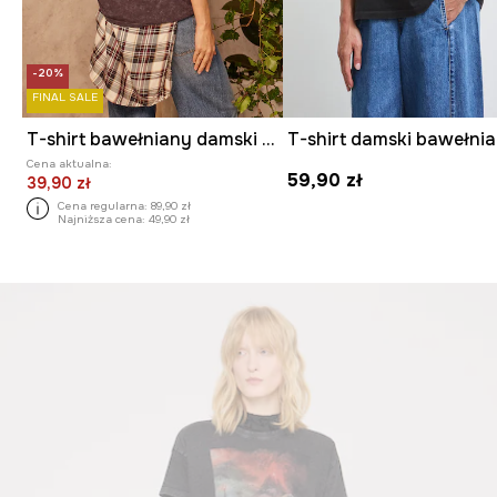
-20%
FINAL SALE
T-shirt bawełniany damski z kolekcji Lands of Legends – Asgard
Cena aktualna:
59,90 zł
39,90 zł
Cena regularna:
89,90 zł
Najniższa cena:
49,90 zł