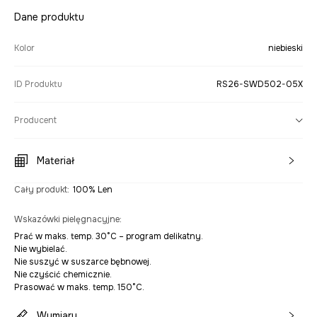
Dane produktu
Kolor
niebieski
ID Produktu
RS26-SWD502-05X
Producent
Materiał
Cały produkt
:
100% Len
Wskazówki pielęgnacyjne
:
Prać w maks. temp. 30°C – program delikatny.
Nie wybielać.
Nie suszyć w suszarce bębnowej.
Nie czyścić chemicznie.
Prasować w maks. temp. 150°C.
Wymiary