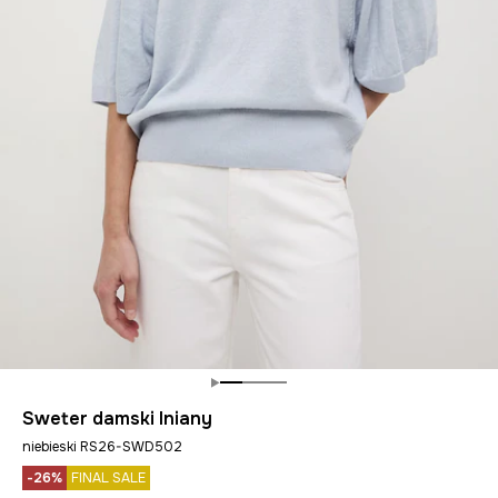
Sweter damski lniany
niebieski RS26-SWD502
-26%
FINAL SALE