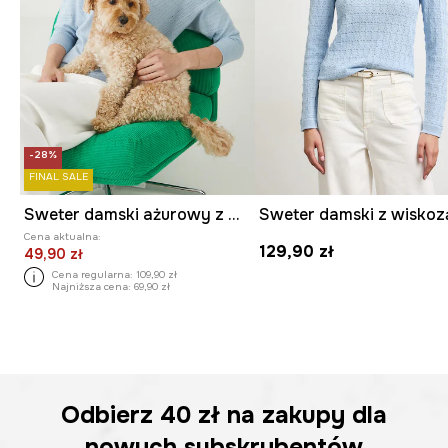
-28%
FINAL SALE
Sweter damski ażurowy z wiskozą
Cena aktualna:
129,90 zł
49,90 zł
Cena regularna:
109,90 zł
Najniższa cena:
69,90 zł
Odbierz
40 zł
na zakupy dla
nowych subskrybentów