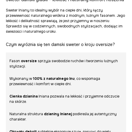
Sweter lniany to idealny wybór na ciepłe dni, który łączy
przewiewność naturalnego włókna z modnym, luźnym fasonem. Jego
lekkość i delikatność sprawiają, że jest przyjemny w noszeniu.
Sprawdzi się w codziennych, swobodnych stylizacjach, dodając im
świeżości i naturalnego uroku.
Czym wyróżnia się ten damski sweter o kroju oversize?
Fason
oversize
sprzyja swobodzie ruchów i tworzeniu luźnych
stylizacji.
Wykonany w
100% z naturalnego lnu
, co wspomaga
przewiewność i komfort w ciepłe dni.
Cienka dzianina
lniana pozwala na lekkość i przyjemne odczucie
na skórze.
Naturalna struktura
dzianiny lnianej
podkreśla jej autentyczny
charakter.
Okrągły dekolt
subtelnie eksponuje szyję, pasując do wielu