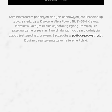
Administratorem podanych danych osobowych jest Brandbq sp.
z o.o. z siedzibą w Krakowie, Aleja Pokoju 18, 31-564 Kraków.
Możesz w każdym czasie wycofać tę zgodę. Pamiętaj, że
przetwarzanie przez nas Twoich danych do czasu cofnięcia
zgody jest zgodne z prawem. Szczegóły w
polityce prywatności
.
Dostawy realizujemy tylko na terenie Polski.