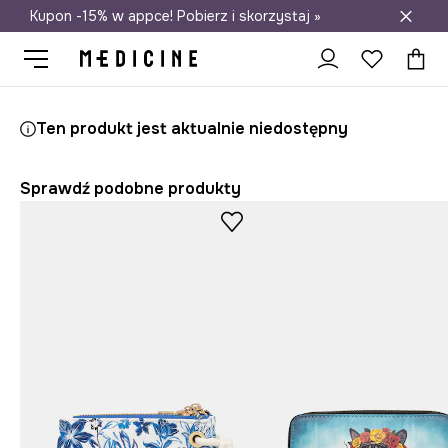
Kupon -15% w appce! Pobierz i skorzystaj »
Darmowa dostawa do salonów
Medicine
Ona
Akcesoria
Portfele
Ten produkt jest aktualnie niedostępny
Sprawdź podobne produkty