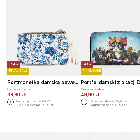
-42%
-28%
FINAL SALE
FINAL SALE
Portmonetka damska bawełniana
Cena aktualna:
Cena aktualna:
39,90 zł
49,90 zł
Cena regularna:
69,90 zł
Cena regularna:
69,90 zł
Najniższa cena:
69,90 zł
Najniższa cena:
69,90 zł