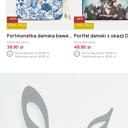
-42%
-28%
FINAL SALE
FINAL SALE
Portmonetka damska bawełniana
Cena aktualna:
Cena aktualna:
39,90 zł
49,90 zł
Cena regularna:
69,90 zł
Cena regularna:
69,90 zł
Najniższa cena:
69,90 zł
Najniższa cena:
69,90 zł