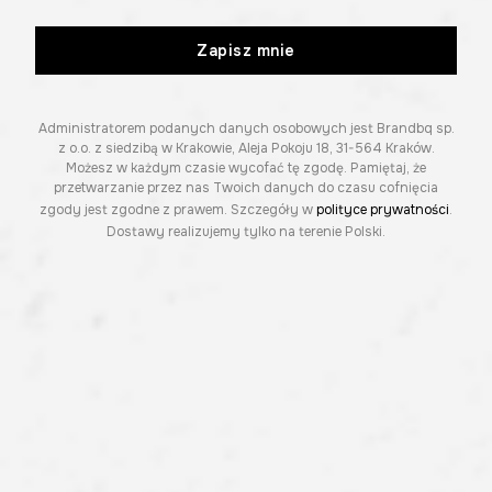
Zapisz mnie
Administratorem podanych danych osobowych jest Brandbq sp.
z o.o. z siedzibą w Krakowie, Aleja Pokoju 18, 31-564 Kraków.
Możesz w każdym czasie wycofać tę zgodę. Pamiętaj, że
przetwarzanie przez nas Twoich danych do czasu cofnięcia
zgody jest zgodne z prawem. Szczegóły w
polityce prywatności
.
Dostawy realizujemy tylko na terenie Polski.