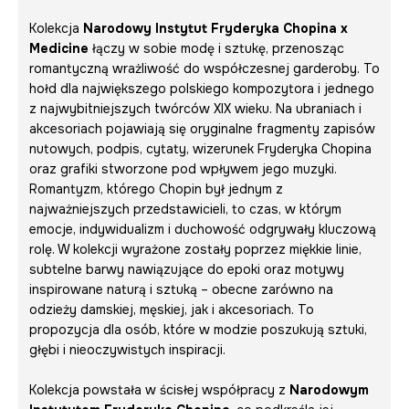
Kolekcja
Narodowy Instytut Fryderyka Chopina x
Medicine
łączy w sobie modę i sztukę, przenosząc
romantyczną wrażliwość do współczesnej garderoby. To
hołd dla największego polskiego kompozytora i jednego
z najwybitniejszych twórców XIX wieku. Na ubraniach i
akcesoriach pojawiają się oryginalne fragmenty zapisów
nutowych, podpis, cytaty, wizerunek Fryderyka Chopina
oraz grafiki stworzone pod wpływem jego muzyki.
Romantyzm, którego Chopin był jednym z
najważniejszych przedstawicieli, to czas, w którym
emocje, indywidualizm i duchowość odgrywały kluczową
rolę. W kolekcji wyrażone zostały poprzez miękkie linie,
subtelne barwy nawiązujące do epoki oraz motywy
inspirowane naturą i sztuką – obecne zarówno na
odzieży damskiej, męskiej, jak i akcesoriach. To
propozycja dla osób, które w modzie poszukują sztuki,
głębi i nieoczywistych inspiracji.
Kolekcja powstała w ścisłej współpracy z
Narodowym