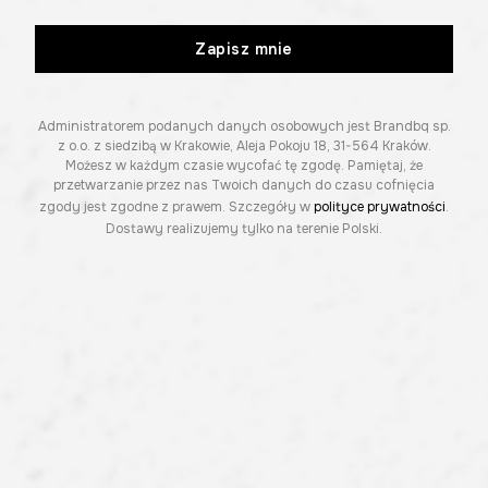
Zapisz mnie
Administratorem podanych danych osobowych jest Brandbq sp.
z o.o. z siedzibą w Krakowie, Aleja Pokoju 18, 31-564 Kraków.
Możesz w każdym czasie wycofać tę zgodę. Pamiętaj, że
przetwarzanie przez nas Twoich danych do czasu cofnięcia
zgody jest zgodne z prawem. Szczegóły w
polityce prywatności
.
Dostawy realizujemy tylko na terenie Polski.