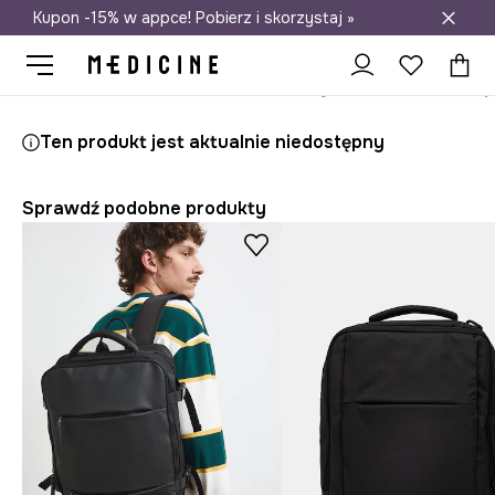
Kupon -15% w appce! Pobierz i skorzystaj »
Darmowa dostawa do salonów
Medicine
On
Akcesoria
Plecaki i torby
Plecaki
Ten produkt jest aktualnie niedostępny
Sprawdź podobne produkty