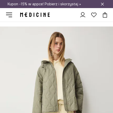
Kupon -15% w appce! Pobierz i skorzystaj »
Darmowa dostawa do salonów
Medicine
Ona
Odzież
Kurtki
Kurtki krótkie
Kurtka pikowa