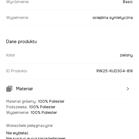
Wyróżnienie
Basic
Wypełnienie
ocieplina syntetyczna
Dane produktu
Kolor
zielony
ID Produktu
RW25-KUD304-81X
Materiał
Materiał główny
:
100% Poliester
Podszewka
:
100% Poliester
Wypełnienie
:
100% Poliester
Wskazówki pielęgnacyjne
:
Nie wybielać.
Nie suszyć w suszarce bębnowej.