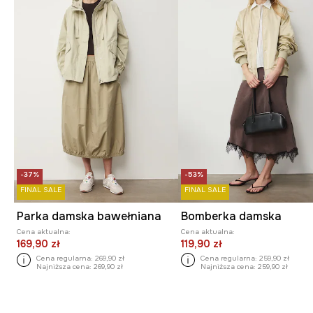
-37%
-53%
FINAL SALE
FINAL SALE
Parka damska bawełniana
Bomberka damska
Cena aktualna:
Cena aktualna:
169,90 zł
119,90 zł
Cena regularna:
269,90 zł
Cena regularna:
259,90 zł
Najniższa cena:
269,90 zł
Najniższa cena:
259,90 zł