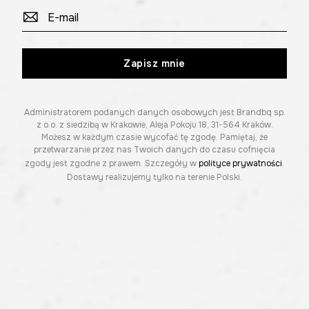
Zapisz mnie
Administratorem podanych danych osobowych jest Brandbq sp.
z o.o. z siedzibą w Krakowie, Aleja Pokoju 18, 31-564 Kraków.
Możesz w każdym czasie wycofać tę zgodę. Pamiętaj, że
przetwarzanie przez nas Twoich danych do czasu cofnięcia
zgody jest zgodne z prawem. Szczegóły w
polityce prywatności
.
Dostawy realizujemy tylko na terenie Polski.