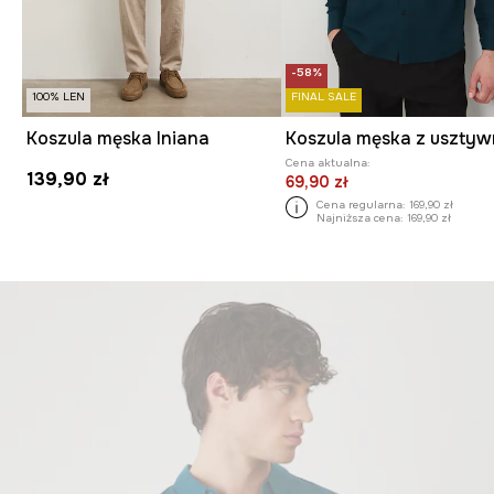
-58%
100% LEN
FINAL SALE
Koszula męska lniana
Cena aktualna:
139,90 zł
69,90 zł
Cena regularna:
169,90 zł
Najniższa cena:
169,90 zł