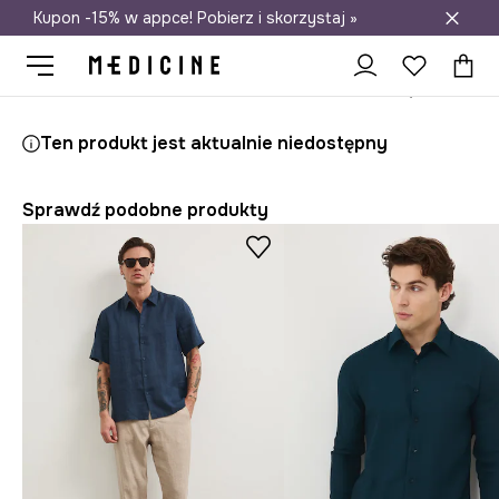
Kupon -15% w appce! Pobierz i skorzystaj »
Darmowa dostawa do salonów
Medicine
On
Odzież
Koszule
Ten produkt jest aktualnie niedostępny
Sprawdź podobne produkty