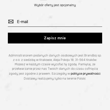
Wybór oferty jest opcjonalny
Zapisz mnie
Administratorem podanych danych osobowych jest Brandbq sp.
z o.o. z siedzibą w Krakowie, Aleja Pokoju 18, 31-564 Kraków.
Możesz w każdym czasie wycofać tę zgodę. Pamiętaj, że
przetwarzanie przez nas Twoich danych do czasu cofnięcia
zgody jest zgodne z prawem. Szczegóły w
polityce prywatności
.
Dostawy realizujemy tylko na terenie Polski.