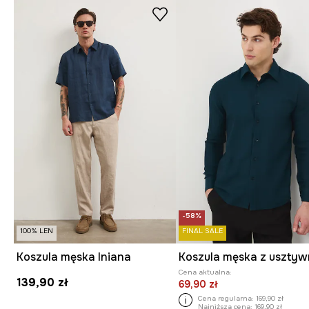
-58%
100% LEN
FINAL SALE
Koszula męska lniana
Cena aktualna:
139,90 zł
69,90 zł
Cena regularna:
169,90 zł
Najniższa cena:
169,90 zł