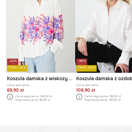
-22%
-35%
FINAL SALE
FINAL SALE
Koszula damska z wiskozy w kwiaty
Cena aktualna:
Cena aktualna:
69,90 zł
109,90 zł
Cena regularna:
149,90 zł
Cena regularna:
169,90 zł
Najniższa cena:
89,90 zł
Najniższa cena:
169,90 zł