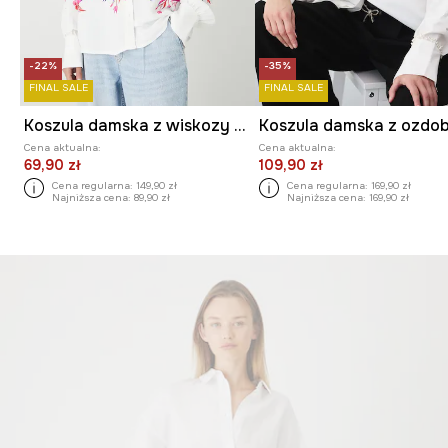
-22%
-35%
FINAL SALE
FINAL SALE
Koszula damska z wiskozy w kwiaty
Cena aktualna:
Cena aktualna:
69,90 zł
109,90 zł
Cena regularna:
149,90 zł
Cena regularna:
169,90 zł
Najniższa cena:
89,90 zł
Najniższa cena:
169,90 zł