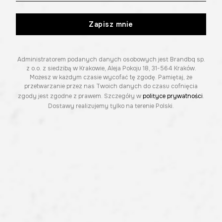
Zapisz mnie
Administratorem podanych danych osobowych jest Brandbq sp.
z o.o. z siedzibą w Krakowie, Aleja Pokoju 18, 31-564 Kraków.
Możesz w każdym czasie wycofać tę zgodę. Pamiętaj, że
przetwarzanie przez nas Twoich danych do czasu cofnięcia
zgody jest zgodne z prawem. Szczegóły w
polityce prywatności
.
Dostawy realizujemy tylko na terenie Polski.