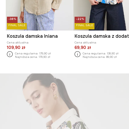
-38%
-22%
FINAL SALE
FINAL SALE
Koszula damska lniana
Cena aktualna:
Cena aktualna:
109,90 zł
69,90 zł
Cena regularna:
179,90 zł
Cena regularna:
139,90 zł
Najniższa cena:
179,90 zł
Najniższa cena:
89,90 zł