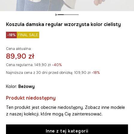
Koszula damska regular wzorzysta kolor cielisty
-18%
FINAL SALE
Cena aktualna:
89,90 zł
Cena regularna:
149,90 zł
-40%
Najniższa cena z 30 dni przed obniżką:
109,90 zł
 -18%
Kolor:
beżowy
Produkt niedostępny
Ten produkt jest obecnie niedostępny. Zobacz inne modele
z naszej kolekcji, które mogą Cię zainteresować.
Inne z tej kategorii