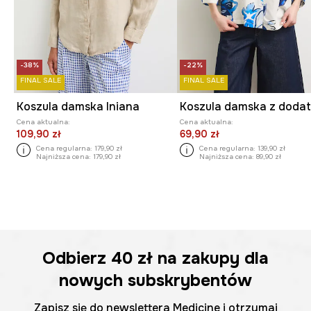
-38%
-22%
FINAL SALE
FINAL SALE
Koszula damska lniana
Cena aktualna:
Cena aktualna:
109,90 zł
69,90 zł
Cena regularna:
179,90 zł
Cena regularna:
139,90 zł
Najniższa cena:
179,90 zł
Najniższa cena:
89,90 zł
Odbierz
40 zł
na zakupy dla
nowych subskrybentów
Zapisz się do newslettera Medicine i otrzymaj