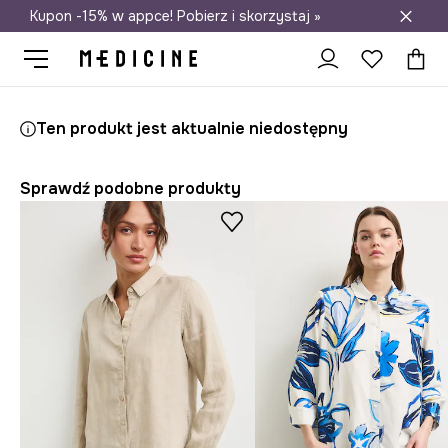
Kupon -15% w appce! Pobierz i skorzystaj »
Darmowa dostawa do salonów
Medicine
Ona
Odzież
Koszule i bluzki
Koszule
Ten produkt jest aktualnie niedostępny
Sprawdź podobne produkty