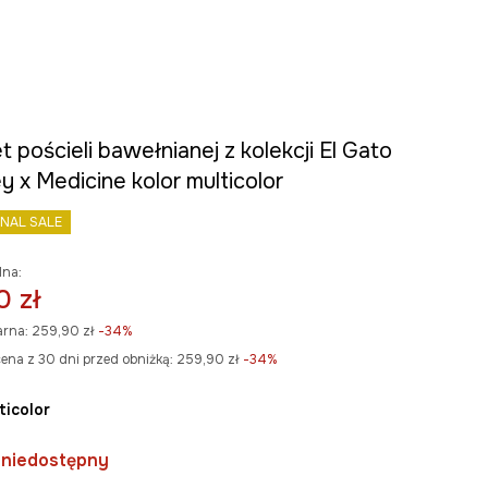
 pościeli bawełnianej z kolekcji El Gato
 x Medicine kolor multicolor
INAL SALE
lna:
0 zł
arna:
259,90 zł
-34%
ena z 30 dni przed obniżką:
259,90 zł
 -34%
lticolor
 niedostępny