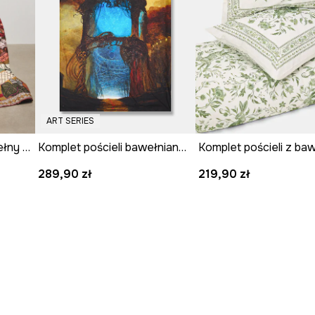
ji, w których człowiek i
ębokich symboli, które
imney są pełne detali,
e symboli, zachęcają do
podróży w głąb siebie.
 poduszki.
ART SERIES
Komplet pościeli z bawełny satynowej z kolekcji Ilona Tambor x Medicine
Komplet pościeli bawełnianej z kolekcji Zdzisław Beksiński x Medicine
289,90 zł
219,90 zł