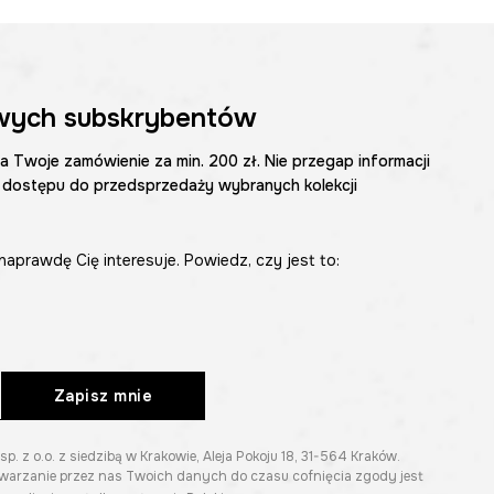
wych subskrybentów
na Twoje zamówienie za min. 200 zł. Nie przegap informacji
 dostępu do przedsprzedaży wybranych kolekcji
naprawdę Cię interesuje. Powiedz, czy jest to:
Zapisz mnie
z o.o. z siedzibą w Krakowie, Aleja Pokoju 18, 31-564 Kraków.
twarzanie przez nas Twoich danych do czasu cofnięcia zgody jest