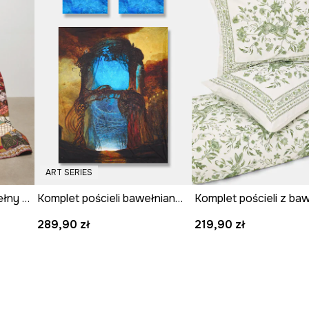
ART SERIES
Komplet pościeli z bawełny satynowej z kolekcji Ilona Tambor x Medicine
Komplet pościeli bawełnianej z kolekcji Zdzisław Beksiński x Medicine
289,90 zł
219,90 zł