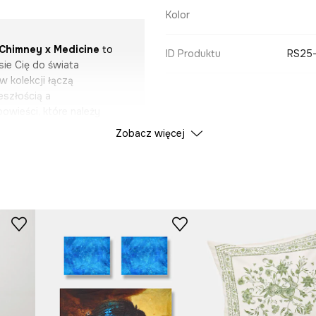
Kolor
 Chimney x Medicine
to
ID Produktu
RS25
sie Cię do świata
 kolekcji łączą
eszłością a
owieści, które należy
pełnione printami i
Zobacz więcej
e elementy różnych kultur i
ace artysty, a dodatki z
aklętej w rzeczywistości.
 jest możliwe, a granice
 się w Mediolanie, gdzie do
lat młodzieńczych, kiedy
e ogranicza się do
nację alchemią, folklorem
japońskiej. Tworzy dzieła
i ceremonialnych strojów.