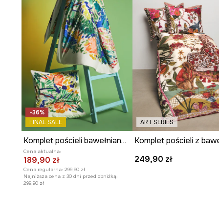
-36%
FINAL SALE
ART SERIES
Komplet pościeli bawełnianej z kolekcji Eviva L'arte
Cena aktualna:
249,90 zł
189,90 zł
Cena regularna:
299,90 zł
Najniższa cena z 30 dni przed obniżką:
299,90 zł