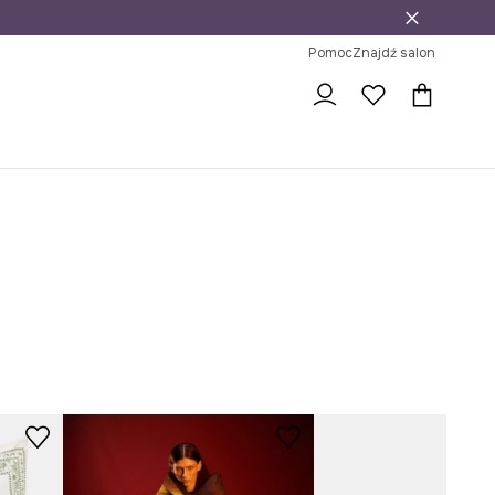
j
ni na zwrot
Pomoc
Znajdź salon