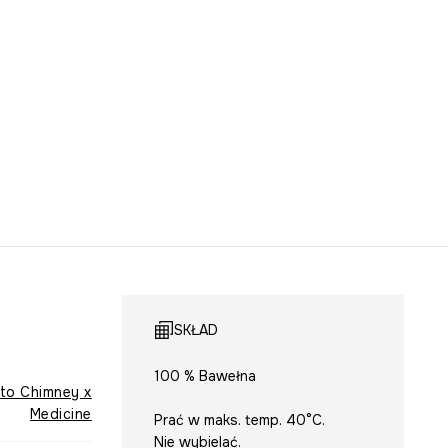
SKŁAD
100 % Bawełna
ato Chimney x
Medicine
Prać w maks. temp. 40°C.
Nie wybielać.