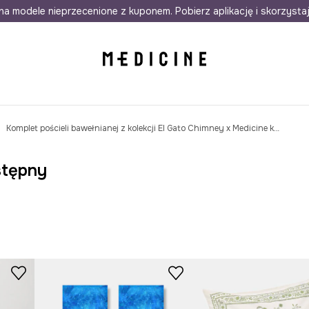
awet w 24h
na modele nieprzecenione z kuponem. Pobierz aplikację i skorzysta
Darmowa dostawa do salonów
30 d
Komplet pościeli bawełnianej z kolekcji El Gato Chimney x Medicine kolor multicolor
stępny