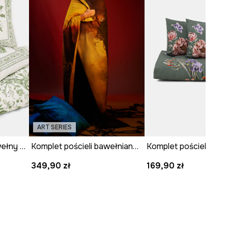
ART SERIES
Komplet pościeli z bawełny perkalowej
Komplet pościeli bawełnianej z kolekcji Zdzisław Beksiński x Medicine
349,90 zł
169,90 zł