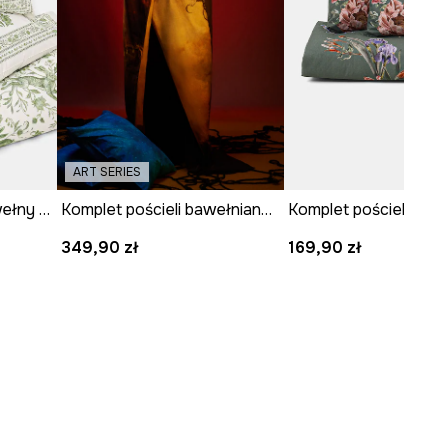
ART SERIES
Komplet pościeli z bawełny perkalowej
Komplet pościeli bawełnianej z kolekcji Zdzisław Beksiński x Medicine
349,90 zł
169,90 zł