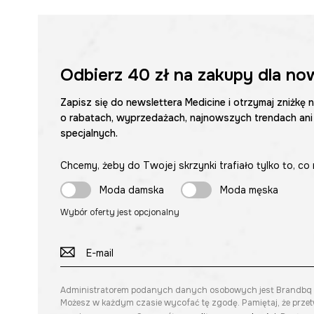
Odbierz
40 zł
na zakupy dla no
Zapisz się do newslettera Medicine i otrzymaj zniżkę 
o rabatach, wyprzedażach, najnowszych trendach ani
specjalnych.
Chcemy, żeby do Twojej skrzynki trafiało tylko to, co 
Moda damska
Moda męska
Wybór oferty jest opcjonalny
Administratorem podanych danych osobowych jest Brandbq sp. 
Możesz w każdym czasie wycofać tę zgodę. Pamiętaj, że prze