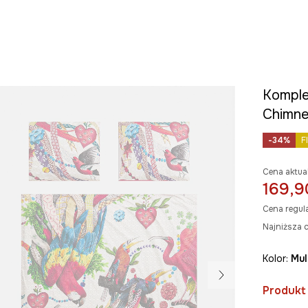
Komplet
Chimney
-34%
F
Cena aktua
169,9
Cena regul
Najniższa c
Kolor:
mu
Produkt