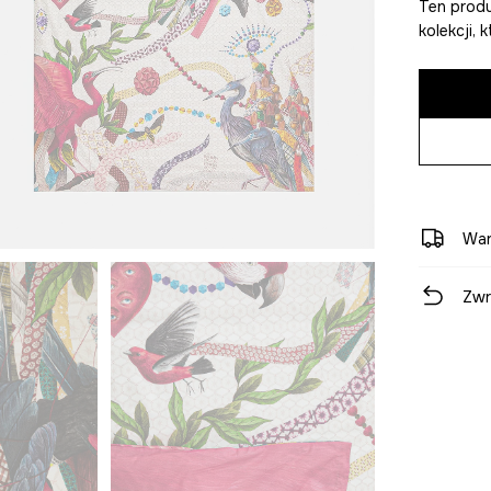
Ten produ
kolekcji,
War
Zwr