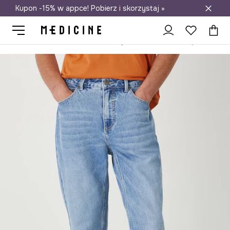
Kupon -15% w appce! Pobierz i skorzystaj »
Darmowa dostawa do salonów
Medicine
On
Odzież
Jeansy
Tapered