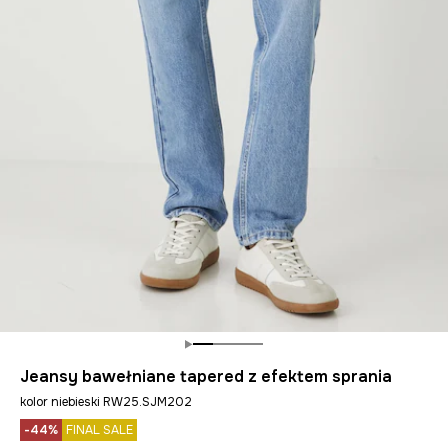
Jeansy bawełniane tapered z efektem sprania
kolor niebieski RW25.SJM202
-44%
FINAL SALE