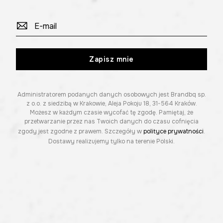
Zapisz mnie
Administratorem podanych danych osobowych jest Brandbq sp.
z o.o. z siedzibą w Krakowie, Aleja Pokoju 18, 31-564 Kraków.
Możesz w każdym czasie wycofać tę zgodę. Pamiętaj, że
przetwarzanie przez nas Twoich danych do czasu cofnięcia
zgody jest zgodne z prawem. Szczegóły w
polityce prywatności
.
Dostawy realizujemy tylko na terenie Polski.