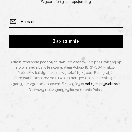
Wybór oferty jest opcjonalny
Zapisz mnie
Administratorem podanych danych osobowych jest Brandbq sp.
z o.o. z siedzibą w Krakowie, Aleja Pokoju 18, 31-564 Kraków.
Możesz w każdym czasie wycofać tę zgodę. Pamiętaj, że
przetwarzanie przez nas Twoich danych do czasu cofnięcia
zgody jest zgodne z prawem. Szczegóły w
polityce prywatności
.
Dostawy realizujemy tylko na terenie Polski.