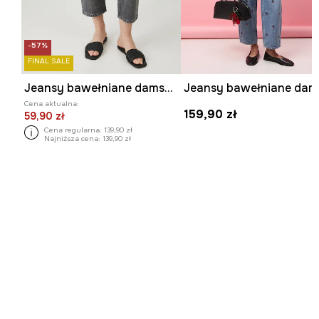
-57%
FINAL SALE
Jeansy bawełniane damskie boyfriend z efektem sprania
Cena aktualna:
159,90 zł
59,90 zł
Cena regularna:
139,90 zł
Najniższa cena:
139,90 zł