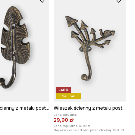
-40%
FINAL SALE
Wieszak ścienny z metalu postarzanego
Wieszak ścienny z metalu postarzanego
Cena aktualna:
29,90 zł
Cena regularna:
49,90 zł
Najniższa cena z 30 dni przed obniżką:
49,90 zł