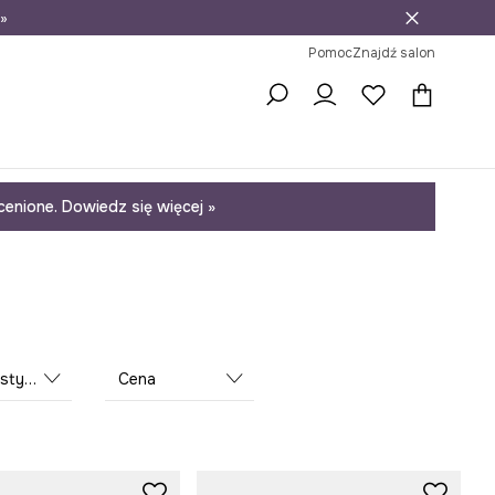
»
ni na zwrot
Pomoc
Znajdź salon
enione. Dowiedz się więcej »
istyka
Cena