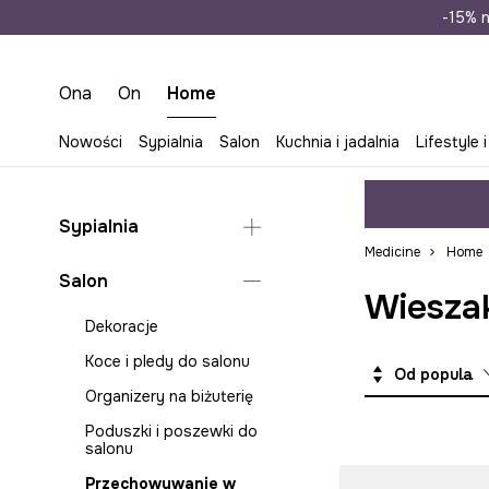
Wysyłka n
-15% n
Ona
On
Home
Nowości
Sypialnia
Salon
Kuchnia i jadalnia
Lifestyle i
Sypialnia
Medicine
Home
Koce i pledy do sypialni
Salon
Wiesza
Poduszki i poszewki do
sypialni
Dekoracje
Pościele
Koce i pledy do salonu
Od popularnych
Szkatułki i organizery na
Organizery na biżuterię
biżuterię
Poduszki i poszewki do
salonu
Przechowywanie w