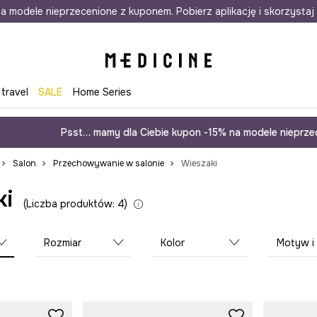
awet w 24h
a modele nieprzecenione z kuponem. Pobierz aplikację i skorzystaj 
Darmowa dostawa do salonów
30 d
 travel
SALE
Home Series
Psst… mamy dla Ciebie kupon -15% na modele nieprzec
Salon
Przechowywanie w salonie
Wieszaki
ki
Liczba produktów: 4
Rozmiar
Kolor
Motyw i styl