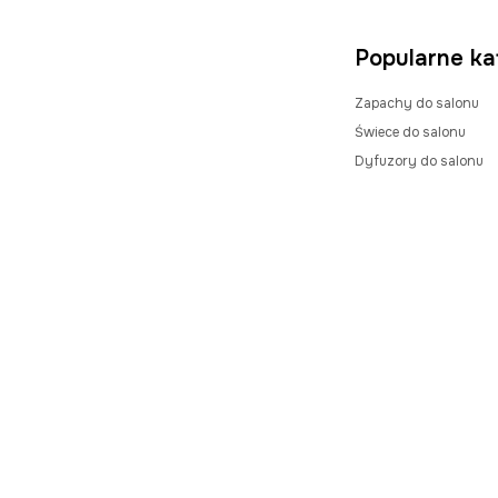
Ubrania i akcesoria dla
psa
Popularne ka
Zapachy do salonu
Świece do salonu
Dyfuzory do salonu