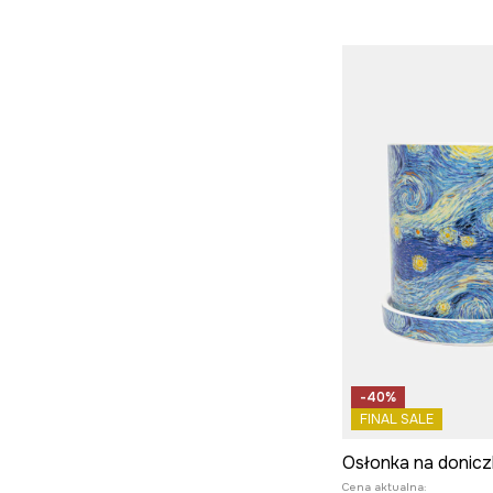
Ubrania i akcesoria dla
psa
-40%
FINAL SALE
Cena aktualna: