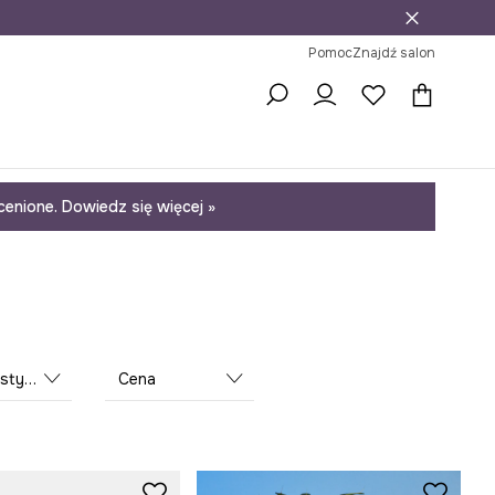
j
ni na zwrot
Pomoc
Znajdź salon
enione. Dowiedz się więcej »
istyka
Cena