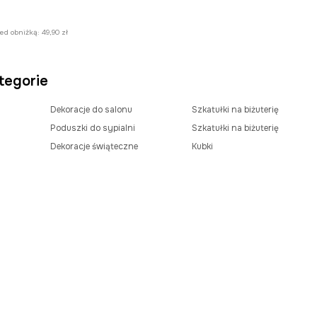
zed obniżką:
49,90 zł
tegorie
Dekoracje do salonu
Szkatułki na biżuterię
Poduszki do sypialni
Szkatułki na biżuterię
Dekoracje świąteczne
Kubki