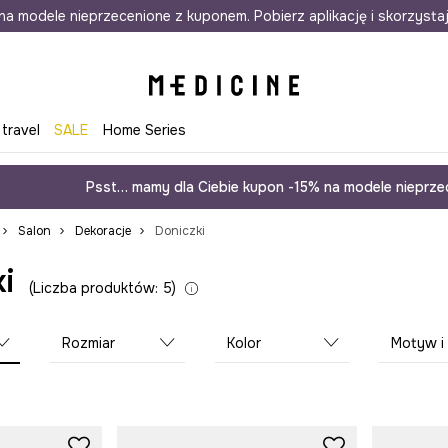
awet w 24h
na modele nieprzecenione z kuponem. Pobierz aplikację i skorzysta
Darmowa dostawa do salonów
30 d
 travel
SALE
Home Series
Psst… mamy dla Ciebie kupon -15% na modele nieprzec
Salon
Dekoracje
Doniczki
i
Liczba produktów: 5
Rozmiar
Kolor
Motyw i styl