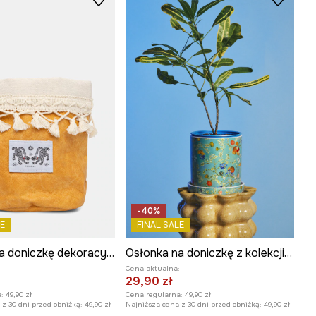
-40%
E
FINAL SALE
Osłonka na doniczkę dekoracyjna z materiału tekstylnego
Osłonka na doniczkę z kolekcji Eviva L'arte
:
Cena aktualna:
29,90 zł
:
49,90 zł
Cena regularna:
49,90 zł
z 30 dni przed obniżką:
49,90 zł
Najniższa cena z 30 dni przed obniżką:
49,90 zł