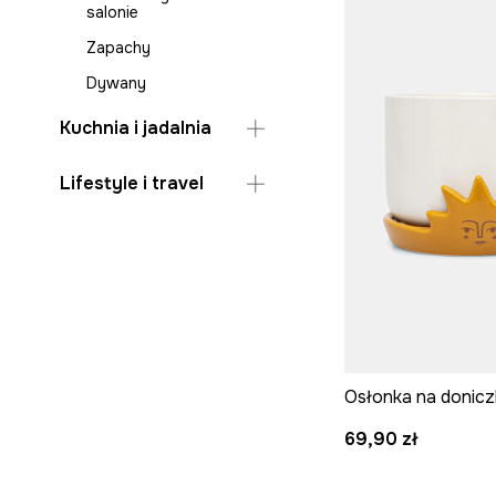
salonie
Zapachy
Dywany
Kuchnia i jadalnia
Akcesoria
Lifestyle i travel
Butelki i kubki termiczne
Akcesoria podróżne
Kubki i filiżanki
Bagaż
Przechowywanie w
kuchni
Domowe biuro
Tekstylia
Gry
Zastawa stołowa
Kosmetyczki
Na świeżym powietrzu
69,90 zł
Notesy i kalendarze
Parasole