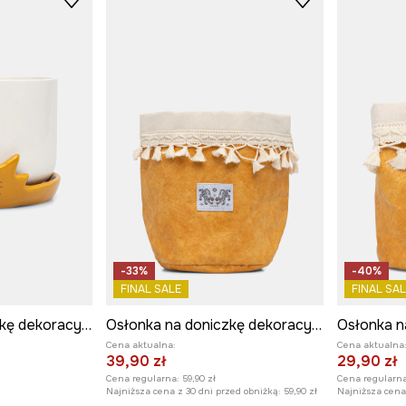
-33%
-40%
FINAL SALE
FINAL SAL
Osłonka na doniczkę dekoracyjna z dolomitu
Osłonka na doniczkę dekoracyjna z materiału tekstylnego
Cena aktualna:
Cena aktualna
39,90 zł
29,90 zł
Cena regularna:
59,90 zł
Cena regularna
Najniższa cena z 30 dni przed obniżką:
59,90 zł
Najniższa cena 