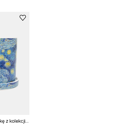
Osłonka na doniczkę z kolekcji Eviva L'arte