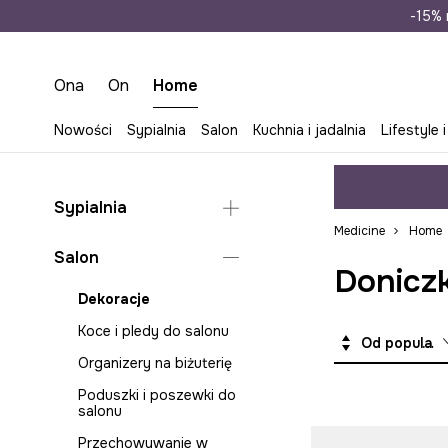
Wysyłka n
-15% 
Ona
On
Home
Nowości
Sypialnia
Salon
Kuchnia i jadalnia
Lifestyle i
Sypialnia
Medicine
Home
Koce i pledy do sypialni
Salon
Doniczk
Poduszki i poszewki do
sypialni
Dekoracje
Pościele
Koce i pledy do salonu
Od popularnych
Szkatułki i organizery na
Organizery na biżuterię
biżuterię
Poduszki i poszewki do
salonu
Przechowywanie w