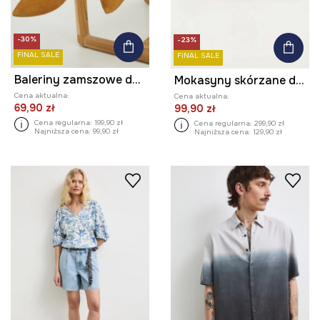
-30%
-23%
FINAL SALE
FINAL SALE
Baleriny zamszowe damskie kolor brązowy
Mokasyny skórzane damskie z elastyczną podeszwą kolor beżowy
Cena aktualna:
Cena aktualna:
69,90 zł
99,90 zł
Cena regularna:
199,90 zł
Cena regularna:
299,90 zł
Najniższa cena:
99,90 zł
Najniższa cena:
129,90 zł