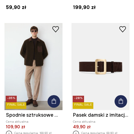
59,90 zł
199,90 zł
-35%
-28%
FINAL SALE
FINAL SALE
Spodnie sztruksowe męskie chino
Pasek damski z imitacji zamszu
Cena aktualna:
Cena aktualna:
109,90 zł
49,90 zł
Cena regularna:
169,90 zł
Cena regularna:
69,90 zł