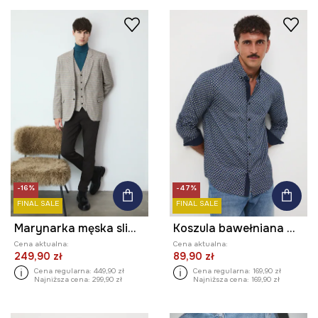
-16%
-47%
FINAL SALE
FINAL SALE
Marynarka męska slim wzorzysta
Koszula bawełniana męska z kołnierzykiem button-down
Cena aktualna:
Cena aktualna:
249,90 zł
89,90 zł
Cena regularna:
449,90 zł
Cena regularna:
169,90 zł
Najniższa cena:
299,90 zł
Najniższa cena:
169,90 zł