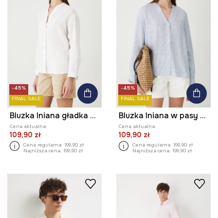
-45%
-45%
FINAL SALE
FINAL SALE
Bluzka lniana gładka kolor biały
Bluzka lniana w pasy kolor niebieski
Cena aktualna:
Cena aktualna:
109,90 zł
109,90 zł
Cena regularna:
199,90 zł
Cena regularna:
199,90 zł
Najniższa cena:
199,90 zł
Najniższa cena:
199,90 zł