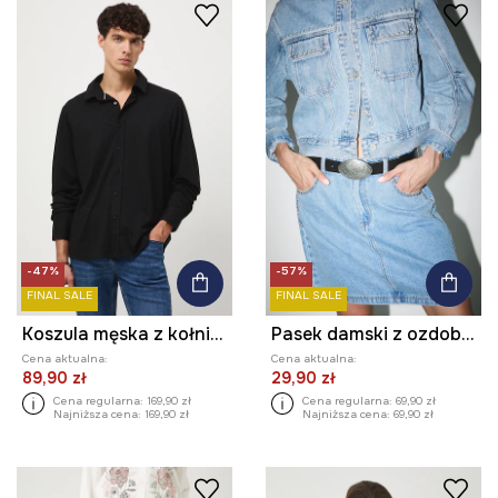
-47%
-57%
FINAL SALE
FINAL SALE
Koszula męska z kołnierzykiem klasycznym gładka
Pasek damski z ozdobną klamrą
Cena aktualna:
Cena aktualna:
89,90 zł
29,90 zł
Cena regularna:
169,90 zł
Cena regularna:
69,90 zł
Najniższa cena:
169,90 zł
Najniższa cena:
69,90 zł