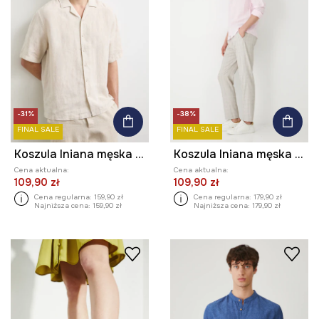
-31%
-38%
FINAL SALE
FINAL SALE
Koszula lniana męska z kołnierzykiem typu resort kolor beżowy
Koszula lniana męska z kołnierzykiem klasycznym kolor różowy
Cena aktualna:
Cena aktualna:
109,90 zł
109,90 zł
Cena regularna:
159,90 zł
Cena regularna:
179,90 zł
Najniższa cena:
159,90 zł
Najniższa cena:
179,90 zł