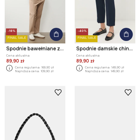
-18%
-40%
FINAL SALE
FINAL SALE
Spodnie bawełniane z elastanem gładkie
Spodnie damskie chino z paskiem gładkie
Cena aktualna:
Cena aktualna:
89,90 zł
89,90 zł
Cena regularna:
169,90 zł
Cena regularna:
149,90 zł
Najniższa cena:
109,90 zł
Najniższa cena:
149,90 zł