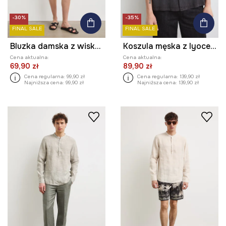
-30%
-35%
FINAL SALE
FINAL SALE
Bluzka damska z wiskozy w kwiaty
Koszula męska z lyocellu
Cena aktualna:
Cena aktualna:
69,90 zł
89,90 zł
Cena regularna:
99,90 zł
Cena regularna:
139,90 zł
Najniższa cena:
99,90 zł
Najniższa cena:
139,90 zł