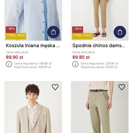
-18%
-30%
FINAL SALE
FINAL SALE
Koszula lniana męska z kołnierzykiem button-down kolor niebieski
Spodnie chinos damskie bawełniane z elastanem
Cena aktualna:
Cena aktualna:
89,90 zł
89,90 zł
Cena regularna:
149,90 zł
Cena regularna:
129,90 zł
Najniższa cena:
109,90 zł
Najniższa cena:
129,90 zł