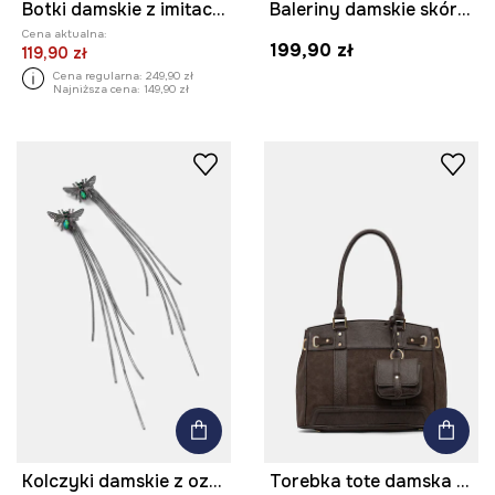
Botki damskie z imitacji skóry
Baleriny damskie skórzane
Cena aktualna:
199,90 zł
119,90 zł
Cena regularna:
249,90 zł
Najniższa cena:
149,90 zł
Kolczyki damskie z ozdobnymi łańcuszkami
Torebka tote damska z saszetką