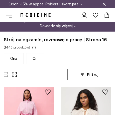
Kupon -15% w appce! Pobierz i skorzystaj »
Darmowa dostawa do salonów
Psst… mamy dla Ciebie kupon -15% na modele nieprzecenione.
Dowiedz się więcej »
Strój na egzamin, rozmowę o pracę | Strona 16
(
1445
produktów
)
ona
on
Filtruj