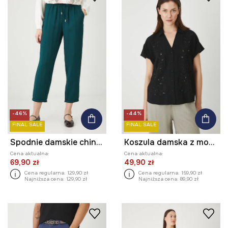
-46%
-44%
FINAL SALE
FINAL SALE
Spodnie damskie chino gładkie
Koszula damska z modalem z ozdobną aplikacją kolor czarny
Cena aktualna:
Cena aktualna:
69,90 zł
49,90 zł
Cena regularna:
129,90 zł
Cena regularna:
159,90 zł
Najniższa cena:
129,90 zł
Najniższa cena:
89,90 zł