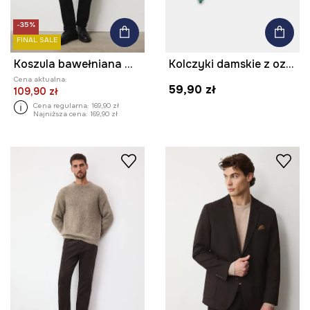
-35%
FINAL SALE
Koszula bawełniana męska z kołnierzykiem klasycznym melanżowa
Kolczyki damskie z ozdobnymi kryształkami
Cena aktualna:
59,90 zł
109,90 zł
Cena regularna:
169,90 zł
Najniższa cena:
169,90 zł