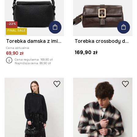
-22%
FINAL SALE
Torebka damska z imitacji skóry
Torebka crossbody damska z klamrą
Cena aktualna:
169,90 zł
69,90 zł
Cena regularna:
169,90 zł
Najniższa cena:
89,90 zł