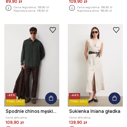
89,90 zł
109,90 zł
Cena regularna:
139,90 zł
Cena regularna:
199,90 zł
Najniższa cena:
139,90 zł
Najniższa cena:
199,90 zł
-45%
-44%
FINAL SALE
FINAL SALE
Spodnie chinos męskie lniane gładkie
Sukienka lniana gładka
Cena aktualna:
Cena aktualna:
109,90 zł
139,90 zł