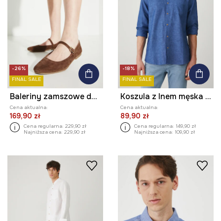
-26%
-18%
FINAL SALE
FINAL SALE
Baleriny zamszowe damskie z elastyczną podeszwą kolor brązowy
Koszula z lnem męska ze stójką kolor niebieski
Cena aktualna:
Cena aktualna:
169,90 zł
89,90 zł
Cena regularna:
229,90 zł
Cena regularna:
149,90 zł
Najniższa cena:
229,90 zł
Najniższa cena:
109,90 zł