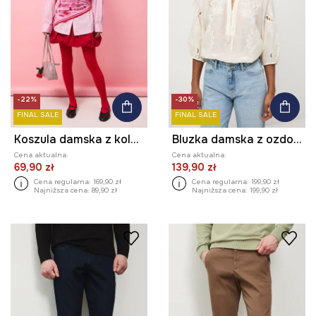
-22%
-30%
FINAL SALE
FINAL SALE
Koszula damska z kolekcji Valentine’s Day
Bluzka damska z ozdobnymi haftami z domieszką lnu
Cena aktualna:
Cena aktualna:
69,90 zł
139,90 zł
Cena regularna:
169,90 zł
Cena regularna:
199,90 zł
Najniższa cena:
89,90 zł
Najniższa cena:
199,90 zł