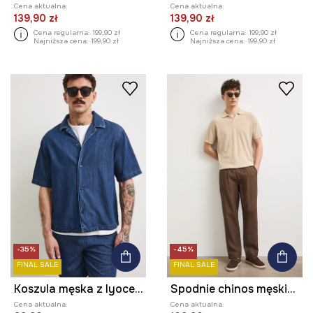
Cena aktualna:
Cena aktualna:
139,90 zł
139,90 zł
Cena regularna:
199,90 zł
Cena regularna:
199,90 zł
Najniższa cena:
199,90 zł
Najniższa cena:
199,90 zł
-35%
-45%
FINAL SALE
FINAL SALE
Koszula męska z lyocellem z efektem sprania
Spodnie chinos męskie lniane
Cena aktualna:
Cena aktualna: