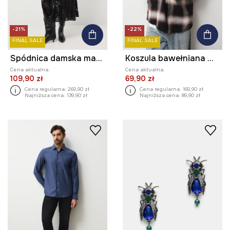
-21%
-22%
FINAL SALE
FINAL SALE
Spódnica damska maxi z cekinami
Koszula bawełniana męska z kołnierzykiem klasycznym w kratę
Cena aktualna:
Cena aktualna:
109,90 zł
69,90 zł
Cena regularna:
269,90 zł
Cena regularna:
169,90 zł
Najniższa cena:
139,90 zł
Najniższa cena:
89,90 zł