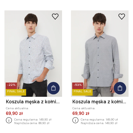
-22%
-53%
FINAL SALE
FINAL SALE
Koszula męska z kołnierzykiem klasycznym z drobnym wzorem
Koszula męska z kołnierzykiem klasycznym z drobnym wzorem
Cena aktualna:
Cena aktualna:
69,90 zł
69,90 zł
Cena regularna:
149,90 zł
Cena regularna:
149,90 zł
Najniższa cena:
89,90 zł
Najniższa cena:
149,90 zł