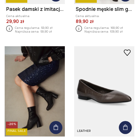
Pasek damski z imitacji skóry
Spodnie męskie slim gładkie
Cena aktualna:
Cena aktualna:
29,90 zł
89,90 zł
Cena regularna:
59,90 zł
Cena regularna:
169,90 zł
Najniższa cena:
59,90 zł
Najniższa cena:
109,90 zł
-20%
FINAL SALE
LEATHER