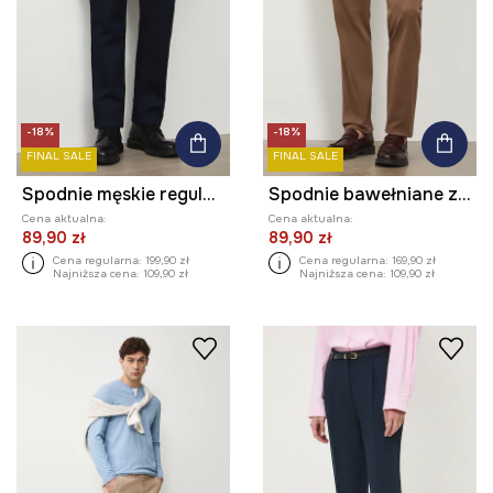
-18%
-18%
FINAL SALE
FINAL SALE
Spodnie męskie regular z drobnym wzorem
Spodnie bawełniane z elastanem gładkie
Cena aktualna:
Cena aktualna:
89,90 zł
89,90 zł
Cena regularna:
199,90 zł
Cena regularna:
169,90 zł
Najniższa cena:
109,90 zł
Najniższa cena:
109,90 zł