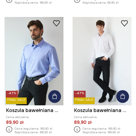
Najniższa cena:
169,90 zł
Najniższa cena:
69,90 zł
-47%
-47%
FINAL SALE
FINAL SALE
Koszula bawełniana męska z kołnierzykiem klasycznym melanżowa
Koszula bawełniana męska z kołnierzykiem klasycznym gładka
Cena aktualna:
Cena aktualna:
89,90 zł
89,90 zł
Cena regularna:
169,90 zł
Cena regularna:
169,90 zł
Najniższa cena:
169,90 zł
Najniższa cena:
169,90 zł