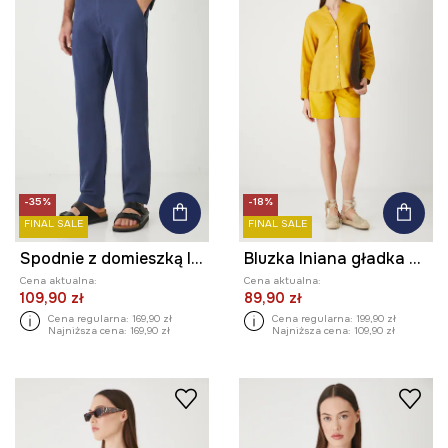
-35%
-18%
FINAL SALE
FINAL SALE
Spodnie z domieszką lnu męskie z paskiem
Bluzka lniana gładka kolor żółty
Cena aktualna:
Cena aktualna:
109,90 zł
89,90 zł
Cena regularna:
169,90 zł
Cena regularna:
199,90 zł
Najniższa cena:
169,90 zł
Najniższa cena:
109,90 zł