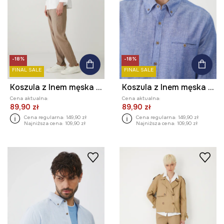
-18%
-18%
FINAL SALE
FINAL SALE
Koszula z lnem męska ze stójką kolor biały
Koszula z lnem męska z kołnierzykiem button-down kolor niebieski
Cena aktualna:
Cena aktualna:
89,90 zł
89,90 zł
Cena regularna:
149,90 zł
Cena regularna:
149,90 zł
Najniższa cena:
109,90 zł
Najniższa cena:
109,90 zł