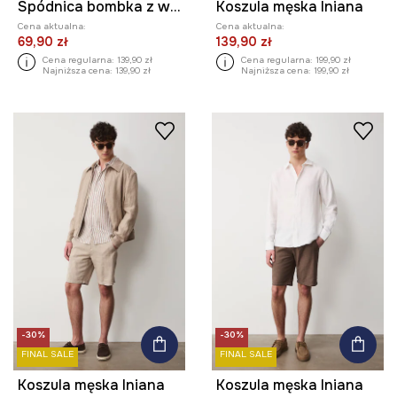
Spódnica bombka z wiskozą
Koszula męska lniana
Cena aktualna:
Cena aktualna:
69,90 zł
139,90 zł
Cena regularna:
139,90 zł
Cena regularna:
199,90 zł
Najniższa cena:
139,90 zł
Najniższa cena:
199,90 zł
-30%
-30%
FINAL SALE
FINAL SALE
Koszula męska lniana
Koszula męska lniana