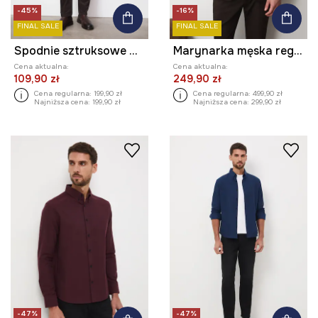
-45%
-16%
FINAL SALE
FINAL SALE
Spodnie sztruksowe męskie regular
Marynarka męska regular z drobnym wzorem
Cena aktualna:
Cena aktualna:
109,90 zł
249,90 zł
Cena regularna:
199,90 zł
Cena regularna:
499,90 zł
Najniższa cena:
199,90 zł
Najniższa cena:
299,90 zł
-47%
-47%