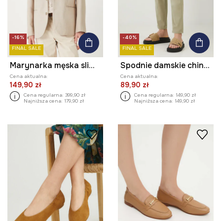
-16%
-40%
FINAL SALE
FINAL SALE
Marynarka męska slim melanżowa kolor beżowy
Spodnie damskie chino z paskiem kolor zielony
Cena aktualna:
Cena aktualna:
149,90 zł
89,90 zł
Cena regularna:
399,90 zł
Cena regularna:
149,90 zł
Najniższa cena:
179,90 zł
Najniższa cena:
149,90 zł