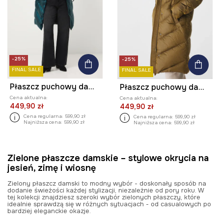
-25%
-25%
FINAL SALE
FINAL SALE
Płaszcz puchowy damski pikowany
Płaszcz puchowy damski pikowany
Cena aktualna:
Cena aktualna:
449,90 zł
449,90 zł
Cena regularna:
599,90 zł
Cena regularna:
599,90 zł
Najniższa cena:
599,90 zł
Najniższa cena:
599,90 zł
Zielone płaszcze damskie – stylowe okrycia na
jesień, zimę i wiosnę
Zielony płaszcz damski to modny wybór - doskonały sposób na
dodanie świeżości każdej stylizacji, niezależnie od pory roku. W
tej kolekcji znajdziesz szeroki wybór zielonych płaszczy, które
idealnie sprawdzą się w różnych sytuacjach - od casualowych po
bardziej eleganckie okazje.