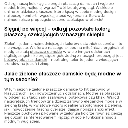
Odkryj naszą kolekcję zielonych płaszczy damskich i wybierz
model, który najlepiej wyrazi Twój kreatywny styl. W sklepie
online znajdziesz płaszcze, które łączą w sobie modny design,
najlepszy komfort i wysoką jakość wykonania. Sprawdź
najmodniejsze propozycje sezonu czekające w ofercie!
Sięgnij po więcej – odkryj pozostałe kolory
płaszczy czekających w naszym sklepie
Zieleń - jeden z najmodniejszych kolorów ostatnich sezonów - to
nie wszystko. W ofercie naszego sklepu na miłośniczki oryginalnej
mody czekają
płaszcze damskie
w wielu innych odsłonach
stylistycznych i kolorystycznych. Jedną z naszych propozycji jest
beżowy płaszcz damski
- neutralny kolor to jeden z wiodących
trendów na jesień i zimę.
Jakie zielone płaszcze damskie będą modne w
tym sezonie?
W tym sezonie zielone płaszcze damskie to hit zarówno w
klasycznych, jak i nowoczesnych odsłonach. Modne są płaszcze
w odcieniach takich jak szałwiowa, butelkowa czy khaki. Wśród
najgorętszych trendów znajdziesz zarówno eleganckie modele w
zieloną kratę, w kwiatowe wzory idealnie współgrające z zielenią,
jak i nowoczesne fasony oversize, dające nonszalancki efekt.
Płaszcze puchowe i pikowane w zielonym kolorze również cieszą
się dużym zainteresowaniem, łącząc w sobie funkcjonalność z
modnym wyglądem.