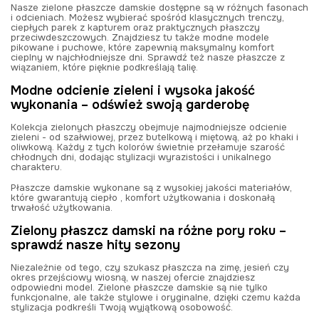
Nasze zielone płaszcze damskie dostępne są w różnych fasonach
i odcieniach. Możesz wybierać spośród klasycznych trenczy,
ciepłych parek z kapturem oraz praktycznych płaszczy
przeciwdeszczowych. Znajdziesz tu także modne modele
pikowane i puchowe, które zapewnią maksymalny komfort
cieplny w najchłodniejsze dni. Sprawdź też nasze płaszcze z
wiązaniem, które pięknie podkreślają talię.
Modne odcienie zieleni i wysoka jakość
wykonania – odśwież swoją garderobę
Kolekcja zielonych płaszczy obejmuje najmodniejsze odcienie
zieleni - od szałwiowej, przez butelkową i miętową, aż po khaki i
oliwkową. Każdy z tych kolorów świetnie przełamuje szarość
chłodnych dni, dodając stylizacji wyrazistości i unikalnego
charakteru.
Płaszcze damskie wykonane są z wysokiej jakości materiałów,
które gwarantują ciepło , komfort użytkowania i doskonałą
trwałość użytkowania.
Zielony płaszcz damski na różne pory roku –
sprawdź nasze hity sezony
Niezależnie od tego, czy szukasz płaszcza na zimę, jesień czy
okres przejściowy wiosną, w naszej ofercie znajdziesz
odpowiedni model. Zielone płaszcze damskie są nie tylko
funkcjonalne, ale także stylowe i oryginalne, dzięki czemu każda
stylizacja podkreśli Twoją wyjątkową osobowość.