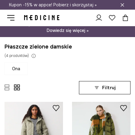
Kupon -15% w appce! Pobierz i skorzystaj »
Darmowa dostawa do salonów
Psst… mamy dla Ciebie kupon -15% na modele nieprzecenione.
Dowiedz się więcej »
Płaszcze zielone damskie
(
4
produktów
)
ona
Filtruj