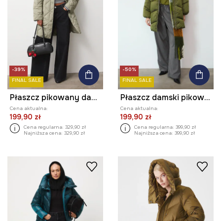
-39%
-50%
FINAL SALE
FINAL SALE
Płaszcz pikowany damski
Płaszcz damski pikowany
Cena aktualna:
Cena aktualna:
199,90 zł
199,90 zł
Cena regularna:
329,90 zł
Cena regularna:
399,90 zł
Najniższa cena:
329,90 zł
Najniższa cena:
399,90 zł