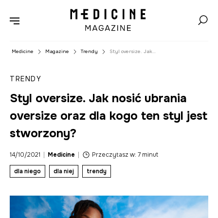
Medicine
Magazine
Trendy
Styl oversize. Jak
nosić ubrania
oversize oraz dla kogo
TRENDY
ten styl jest
stworzony?
Styl oversize. Jak nosić ubrania
oversize oraz dla kogo ten styl jest
stworzony?
14/10/2021
|
Medicine
|
Przeczytasz w: 7 minut
dla niego
dla niej
trendy