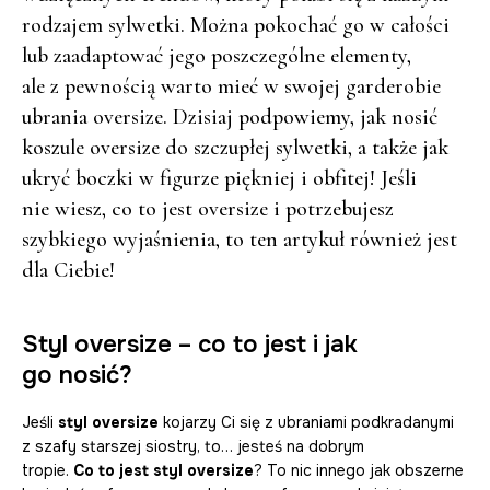
rodzajem sylwetki. Można pokochać go w całości
lub zaadaptować jego poszczególne elementy,
ale z pewnością warto mieć w swojej garderobie
ubrania oversize. Dzisiaj podpowiemy, jak nosić
koszule oversize do szczupłej sylwetki, a także jak
ukryć boczki w figurze piękniej i obfitej! Jeśli
nie wiesz, co to jest oversize i potrzebujesz
szybkiego wyjaśnienia, to ten artykuł również jest
dla Ciebie!
Styl oversize – co to jest i jak
go nosić?
Jeśli
styl oversize
kojarzy Ci się z ubraniami podkradanymi
z szafy starszej siostry, to… jesteś na dobrym
tropie.
Co to jest styl oversize
? To nic innego jak obszerne