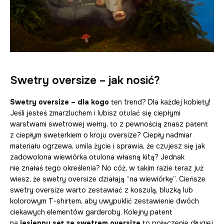
Swetry oversize – jak nosić?
Swetry oversize – dla kogo
ten trend? Dla każdej kobiety!
Jeśli jesteś zmarzluchem i lubisz otulać się ciepłymi
warstwami swetrowej wełny, to z pewnością znasz patent
z ciepłym sweterkiem o kroju oversize? Ciepły nadmiar
materiału ogrzewa, umila życie i sprawia, że czujesz się jak
zadowolona wiewiórka otulona własną kitą? Jednak
nie znałaś tego określenia? No cóż, w takim razie teraz już
wiesz, że swetry oversize działają “na wiewiórkę”. Cieńsze
swetry oversize warto zestawiać z koszulą, bluzką lub
kolorowym T-shirtem, aby uwypuklić zestawienie dwóch
ciekawych elementów garderoby. Kolejny patent
na
jesienny set ze swetrem oversize
to połączenie długiej