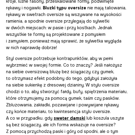
kroje, luźne fasony, przeskalowane formy, podwinięte
rękawy i nogawki.
Bluzki typu oversize
nie mają taliowania,
rękawy w swetrach oversize są wszywane na wysokości
ramienia, a spodnie oversize przylegają do sylwetki
w dwóch miejscach: w pasie i przy kostkach. Jednak
wszystkie te formy są projektowane z pomysłem
i zamysłem, ponieważ mają sprawić, że sylwetka wygląda
w nich naprawdę dobrze!
Styl oversize potrzebuje kontrapunktów, aby w pełni
wybrzmieć w swojej formie. Co to znaczy? Jeśli nałożysz
na siebie oversizową bluzę bez ściągaczy czy gumek,
to otrzymasz efekt podobny do tego, gdybyś założyła
na siebie sukienkę z dresowej dzianiny. W stylu oversize
chodzi o to, aby stworzyć fałdy, bufy, spiętrzenia materiału,
które otrzymujemy za pomocą gumek, taśm czy pasków.
Zbluzowania, zakładki, pozawijane i powywijane rękawy
czy końce materiału, to kwintesencja stylu oversize.
A co w przypadku, gdy
sweter damski
lub koszula uszyte
są bez ściągaczy, ale ich forma wskazuje na oversize?
Z pomocą przychodzą paski i góry od spodni, ale o tym