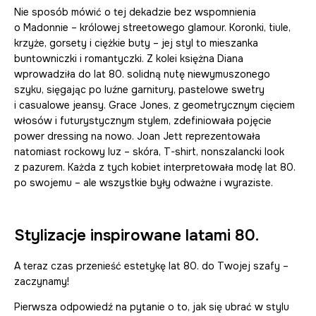
Nie sposób mówić o tej dekadzie bez wspomnienia
o Madonnie – królowej streetowego glamour. Koronki, tiule,
krzyże, gorsety i ciężkie buty – jej styl to mieszanka
buntowniczki i romantyczki. Z kolei księżna Diana
wprowadziła do lat 80. solidną nutę niewymuszonego
szyku, sięgając po luźne garnitury, pastelowe swetry
i casualowe jeansy. Grace Jones, z geometrycznym cięciem
włosów i futurystycznym stylem, zdefiniowała pojęcie
power dressing na nowo. Joan Jett reprezentowała
natomiast rockowy luz – skóra, T-shirt, nonszalancki look
z pazurem. Każda z tych kobiet interpretowała modę lat 80.
po swojemu – ale wszystkie były odważne i wyraziste.
Stylizacje inspirowane latami 80.
A teraz czas przenieść estetykę lat 80. do Twojej szafy –
zaczynamy!
Pierwsza odpowiedź na pytanie o to, jak się ubrać w stylu