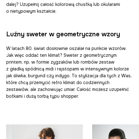
dalej? Uzupełnij całość kolorową chustką lub okularami
o nietypowym kształcie.
Luźny sweter w geometryczne wzory
W latach 80. świat dosłownie oszalał na punkcie wzorów.
Jak więc oddać ten klimat? Sweter z geometrycznym
printem, np. w formie zygzaków lub rombów zestaw
z gładką spódnicą midi i rajstopami w intensywnym kolorze
jak śliwka, burgund czy indygo. To stylizacja dla tych z Was,
które chcą przemycić retro klimat do codziennych
zestawów, ale zachowując umiar. Całość możesz uzupełnić
botkami i dużą torbą typu shopper.