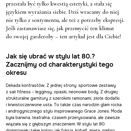
przestała być tylko kwestią estetyki, a stała się
językiem wyrażania siebie. Dziś wracamy do niej
nie tylko z sentymentu, ale też z potrzeby ekspresji.
Jeśli zastanawiasz się, jak przemycić ten klimat
do swojej garderoby – ten artykuł jest dla Ciebie!
Jak się ubrać w stylu lat 80.?
Zacznijmy od charakterystyki tego
okresu
Dekada kontrastów. Z jednej strony: sportowe zestawy
z sali fitness – legginsy, opaski, neonowe body. Z drugiej:
strukturalne garnitury z szerokimi ramionami, złote dodatki
i krwistoczerwone usta. To także czas narodzin glam rocka
i androgynicznego stylu inspirowanego Grace Jones. Moda
była barwna, teatralna, czasem przerysowana, ale zawsze
wiązała się z głębszym znaczeniem. W stylu lat 80.
dominowały takie kolory jak fuksja, kobalt, mięta, srebro