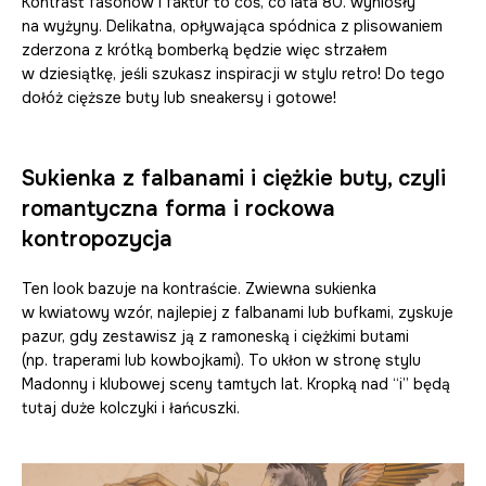
Kontrast fasonów i faktur to coś, co lata 80. wyniosły
na wyżyny. Delikatna, opływająca spódnica z plisowaniem
zderzona z krótką bomberką będzie więc strzałem
w dziesiątkę, jeśli szukasz inspiracji w stylu retro! Do tego
dołóż cięższe buty lub sneakersy i gotowe!
Sukienka z falbanami i ciężkie buty, czyli
romantyczna forma i rockowa
kontropozycja
Ten look bazuje na kontraście. Zwiewna sukienka
w kwiatowy wzór, najlepiej z falbanami lub bufkami, zyskuje
pazur, gdy zestawisz ją z ramoneską i ciężkimi butami
(np. traperami lub kowbojkami). To ukłon w stronę stylu
Madonny i klubowej sceny tamtych lat. Kropką nad “i” będą
tutaj duże kolczyki i łańcuszki.