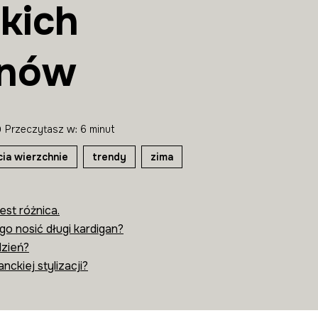
kich
anów
Przeczytasz w: 6 minut
cia wierzchnie
trendy
zima
est różnica.
go nosić długi kardigan?
dzień?
nckiej stylizacji?