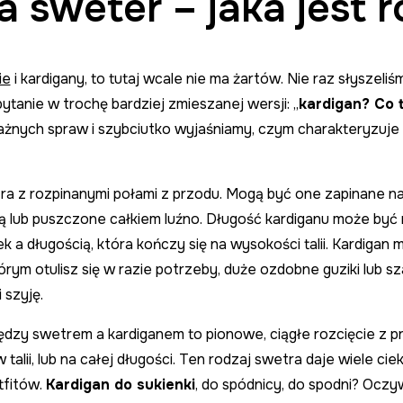
a sweter – jaka jest r
ie
i kardigany, to tutaj wcale nie ma żartów. Nie raz słyszeli
pytanie w trochę bardziej zmieszanej wersji: „
kardigan? Co 
żnych spraw i szybciutko wyjaśniamy, czym charakteryzuje s
tra z rozpinanymi połami z przodu. Mogą być one zapinane na 
ą lub puszczone całkiem luźno. Długość kardiganu może być r
ek a długością, która kończy się na wysokości talii. Kardiga
órym otulisz się w razie potrzeby, duże ozdobne guziki lub s
 szyję.
dzy swetrem a kardiganem to pionowe, ciągłe rozcięcie z pr
 talii, lub na całej długości. Ten rodzaj swetra daje wiele 
tfitów.
Kardigan do sukienki
, do spódnicy, do spodni? Oczyw