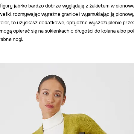
y figury jabłko bardzo dobrze wyglądają z żakietem w pionow
wetki, rozmywając wyraźne granice i wysmuklając ją pionowym
kolor, to uzyskasz dodatkowe, optyczne wyszczuplenie prze
ka mogą opierać się na sukienkach o długości do kolana albo p
abne nogi.