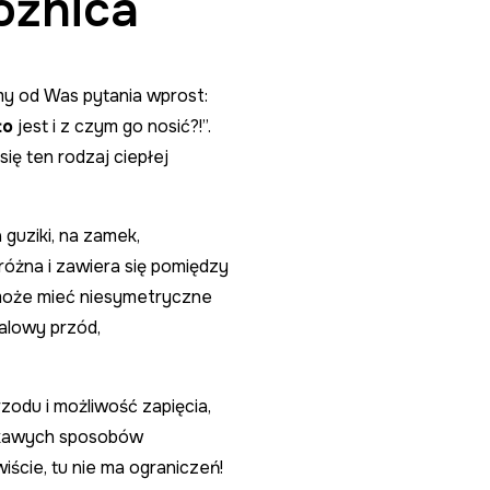
óżnica
śmy od Was pytania wprost:
to
jest i z czym go nosić?!”.
ię ten rodzaj ciepłej
guziki, na zamek,
óżna i zawiera się pomiędzy
n może mieć niesymetryczne
zalowy przód,
zodu i możliwość zapięcia,
ciekawych sposobów
iście, tu nie ma ograniczeń!