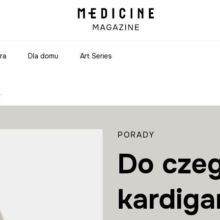
ura
Dla domu
Art Series
n?
PORADY
Do czeg
kardiga