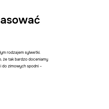
opasować
dym rodzajem sylwetki.
go, że tak bardzo doceniamy
 i do zimowych spodni –