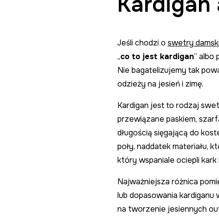
Kardigan 
Jeśli chodzi o
swetry damsk
„
co to jest kardigan
” albo 
Nie bagatelizujemy tak powa
odzieży na jesień i zimę.
Kardigan jest to rodzaj swe
przewiązane paskiem, szarf
długością sięgającą do kost
poły, naddatek materiału, kt
który wspaniale ociepli kark i
Najważniejsza różnica pomię
lub dopasowania kardiganu w
na tworzenie jesiennych ou