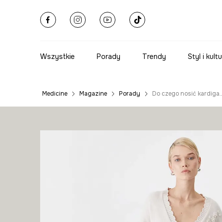
Wszystkie
Porady
Trendy
Styl i kult
Medicine
Magazine
Porady
Do czego nosić kardiga
Przegląd eleganckich
kardiganów