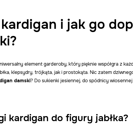
 kardigan i jak go d
ki?
niwersalny element garderoby, który pięknie współgra z każ
łka, klepsydry, trójkąta, jak i prostokąta. Nic zatem dziwne
digan damski
? Do sukienki jesiennej, do spódnicy wiosennej
gi kardigan do figury jabłka?