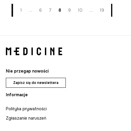
1
…
6
7
8
9
10
…
19
Nie przegap nowości
Zapisz się do newslettera
Informacje
Polityka prywatności
Zgłaszanie naruszeń