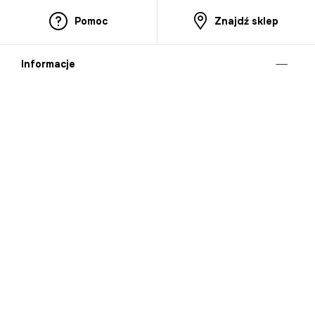
Pomoc
Znajdź sklep
Informacje
O nas
Nasze salony
Aplikacja mobilna
Zasady prezentowania towarów
Projekt Murale
Blog
Cooperation
Zgłaszanie naruszeń (whistleblowing)