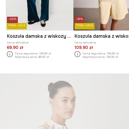
-22%
-31%
FINAL SALE
FINAL SALE
Koszula damska z wiskozy wzorzysta
Cena aktualna:
Cena aktualna:
69,90 zł
109,90 zł
Cena regularna:
159,90 zł
Cena regularna:
159,90 zł
Najniższa cena:
89,90 zł
Najniższa cena:
159,90 zł