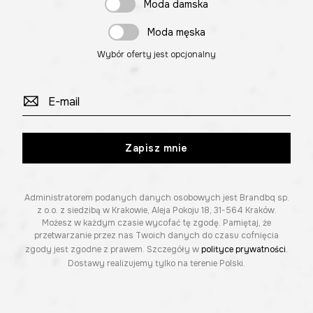
Moda damska
Moda męska
Wybór oferty jest opcjonalny
Zapisz mnie
Administratorem podanych danych osobowych jest Brandbq sp.
z o.o. z siedzibą w Krakowie, Aleja Pokoju 18, 31-564 Kraków.
Możesz w każdym czasie wycofać tę zgodę. Pamiętaj, że
przetwarzanie przez nas Twoich danych do czasu cofnięcia
zgody jest zgodne z prawem. Szczegóły w
polityce prywatności
.
Dostawy realizujemy tylko na terenie Polski.