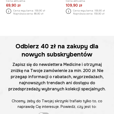
Cena aktualna:
Cena aktualna:
69,90 zł
109,90 zł
Cena regularna:
159,90 zł
Cena regularna:
159,90 zł
Najniższa cena:
89,90 zł
Najniższa cena:
159,90 zł
Odbierz
40 zł
na zakupy dla
nowych subskrybentów
Zapisz się do newslettera Medicine i otrzymaj
zniżkę na Twoje zamówienie za min. 200 zł. Nie
przegap informacji o rabatach, wyprzedażach,
najnowszych trendach ani dostępu do
przedsprzedaży wybranych kolekcji specjalnych.
Chcemy, żeby do Twojej skrzynki trafiało tylko to, co
naprawdę Cię interesuje. Powiedz, czy jest to: