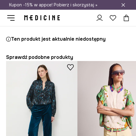
Kupon -15% w appce! Pobierz i skorzystaj »
Darmowa dostawa do salonów
Medicine
Ona
Odzież
Koszule i bluzki
Koszule
Ten produkt jest aktualnie niedostępny
Sprawdź podobne produkty