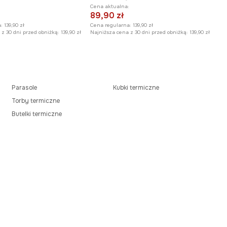
:
Cena aktualna:
89,90 zł
:
139,90 zł
Cena regularna:
139,90 zł
z 30 dni przed obniżką:
139,90 zł
Najniższa cena z 30 dni przed obniżką:
139,90 zł
Parasole
Kubki termiczne
Torby termiczne
Butelki termiczne