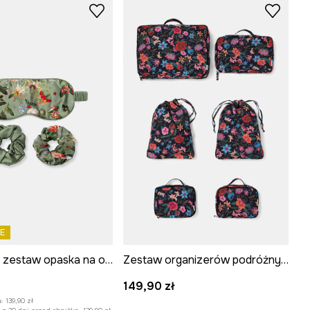
E
Jedwabny zestaw opaska na oczy i gumki do włosów
Zestaw organizerów podróżnych do bagażu
:
149,90 zł
:
139,90 zł