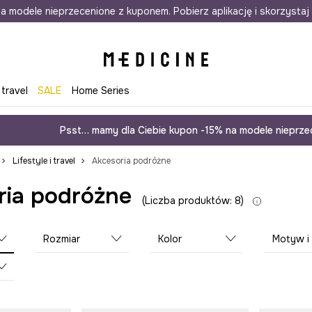
awet w 24h
a modele nieprzecenione z kuponem. Pobierz aplikację i skorzystaj 
Darmowa dostawa do salonów
30 d
 travel
SALE
Home Series
Psst… mamy dla Ciebie kupon -15% na modele nieprzec
Lifestyle i travel
Akcesoria podróżne
ria podróżne
Liczba produktów: 8
Rozmiar
Kolor
Motyw i styl