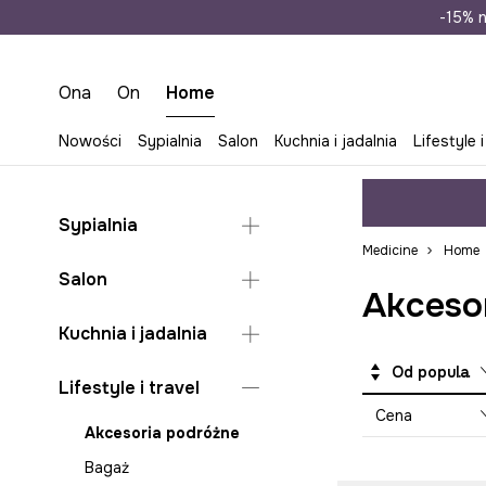
Wysyłka n
-15% n
Ona
On
Home
Nowości
Sypialnia
Salon
Kuchnia i jadalnia
Lifestyle i
Sypialnia
Medicine
Home
Koce i pledy do sypialni
Salon
Akceso
Poduszki i poszewki do
sypialni
Dekoracje
Kuchnia i jadalnia
Pościele
Koce i pledy do salonu
Od popularnych
Akcesoria
Lifestyle i travel
Szkatułki i organizery na
Organizery na biżuterię
biżuterię
Butelki i kubki termiczne
Cena
Poduszki i poszewki do
Akcesoria podróżne
salonu
Kubki i filiżanki
Bagaż
Przechowywanie w
Przechowywanie w