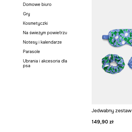
salonie
kuchni
Domowe biuro
Zapachy
Tekstylia
Gry
Dywany
Zastawa stołowa
Kosmetyczki
Na świeżym powietrzu
Notesy i kalendarze
Parasole
Ubrania i akcesoria dla
psa
149,90 zł