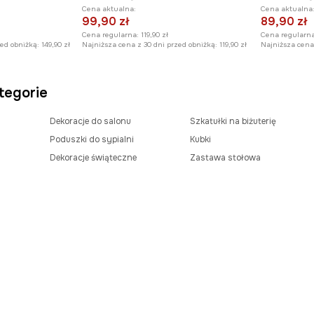
Cena aktualna:
Cena aktualna
99,90 zł
89,90 zł
Cena regularna:
119,90 zł
Cena regularna
zed obniżką:
149,90 zł
Najniższa cena z 30 dni przed obniżką:
119,90 zł
Najniższa cena 
tegorie
Dekoracje do salonu
Szkatułki na biżuterię
Poduszki do sypialni
Kubki
Dekoracje świąteczne
Zastawa stołowa