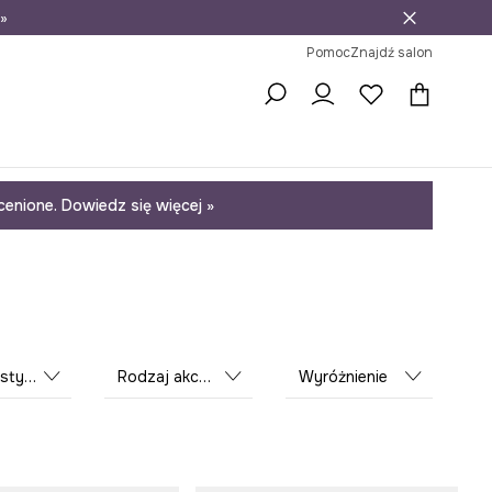
»
ni na zwrot
Pomoc
Znajdź salon
enione. Dowiedz się więcej »
istyka
Rodzaj akcesorium podróżnego
Wyróżnienie