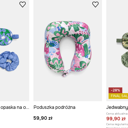
-28%
FINAL SAL
Jedwabny zestaw opaska na oczy i gumki do włosów
Poduszka podróżna
Cena aktualna
59,90 zł
99,90 zł
Cena regularna