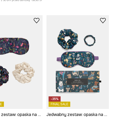
z 30 dni przed obniżką:
139,90 zł
-35%
E
FINAL SALE
Jedwabny zestaw: opaska na oczy i gumki do włosów w kwiaty
Jedwabny zestaw: opaska na oczy i gumki do włosów w psy